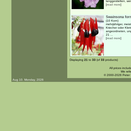
langgestielten, wei
[
read more
]
Swainsona fo
(10 Korn)
mehrjähriger, meis
Kriecher oder Klet
angeordneten, unp
21 ...
[
read more
]
Displaying
21
to
33
(of
33
products)
All prices inclu
We refe
© 2000-2026 Peter
Aug 10. Monday, 2026