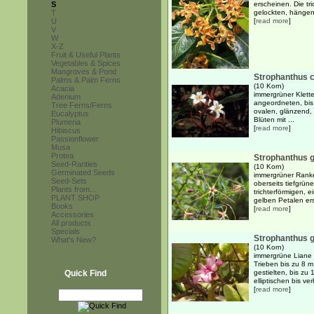
S
erscheinen. Die tr
T
gelockten, hängen
U
[
read more
]
V
W
X-Z
Fruit & Useful Plants
Vegetables & Spices
Mangroves & Pond
Strophanthus 
Palms & Palm Ferns
(10 Korn)
Acacia
immergrüner Klett
Adenium
angeordneten, bis
Tree Ferns/Ferns
ovalen, glänzend, 
Eucalyptus
Blüten mit ...
Plumeria
[
read more
]
Hibiscus
Passionflower
Musa
Protea
Strophanthus g
Seed-Rarities
(10 Korn)
Germinated Seeds
immergrüner Ranke
Seed-Sets
oberseits tiefgrüne
Plants from...
trichterförmigen, 
PLANT SHOP
gelben Petalen ers
Books
[
read more
]
Accessories
All products
Specials
Strophanthus 
What's New?
(10 Korn)
immergrüne Liane b
Trieben bis zu 8 
Quick Find
gestielten, bis zu
elliptischen bis ver
[
read more
]