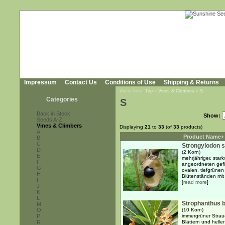
Impressum
Contact Us
Conditions of Use
Shipping & Returns
You're here:
Top
»
Vines & Climbers
»
S
Categories
S
Back in Stock
Show:
Seeds A-Z
Vines & Climbers
Displaying
21
to
33
(of
33
products)
A
Product Name+
B
C
Strongylodon 
D
(2 Korn)
E
mehrjähriger, star
F
angeordneten gefie
G
ovalen, tiefgrüne
H
Blütenständen mit 
I
[
read more
]
J
K
L
Strophanthus bo
M
O
(10 Korn)
P
immergrüner Strauc
R
Blättern und helle