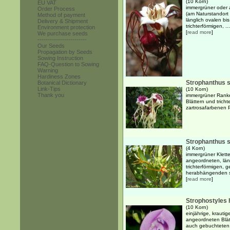
(10 Korn)
EU VAT
immergrüner oder 
Order Process
(am Naturstandort
Method of payment
länglich ovalen bis
Delivery & Shipment
trichterförmigen, ...
Environment protection
[
read more
]
We purchase seeds
------------------------
Our Seeds
Propagation by Seeds
Sowing Instruction
FAQ-Question to Sowing
Warning
Hardiness Zones
Strophanthus 
Botanical Dictionary
Link-Tips
(10 Korn)
Thank you
immergrüner Ranke
Blättern und tricht
zartrosafarbenen P
Strophanthus 
(4 Korn)
immergrüner Klette
angeordneten, läng
trichterförmigen, 
herabhängenden s
[
read more
]
Strophostyles 
(10 Korn)
einjährige, krauti
angeordneten Blätt
auch gebuchteten,