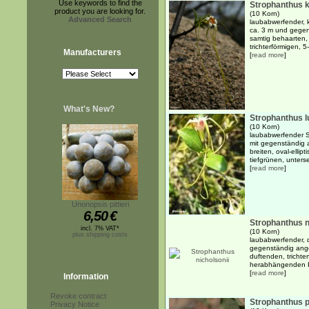
Use keywords to find the
Strophanthus 
product you are looking for.
(10 Korn)
Advanced Search
laubabwerfender, k
ca. 3 m und gegens
samtig behaarten, 
trichterförmigen, 5-
Manufacturers
[
read more
]
What's New?
Strophanthus l
(10 Korn)
laubabwerfender St
mit gegenständig 
breiten, oval-ellip
tiefgrünen, untersei
[
read more
]
Unonopsis pittieri
6,50
€
Strophanthus n
incl. 7% VAT*
(10 Korn)
plus shipping costs
laubabwerfender, d
gegenständig angeo
duftenden, trichte
herabhängenden P
[
read more
]
Information
Revoke contract
Strophanthus 
Privacy Notice