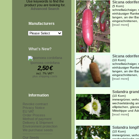
Use keywords to find the
Sicana odorife
product you are looking for.
(5 Korn)
Advanced Search
schnellwüchsiger, m
einhäusiger Ranke
langen, an der Basi
eingeschnittenen, z
Manufacturers
[
read more
]
What's New?
Sicana odorife
(10 Korn)
Ipomoea cordofana
schnellwüchsiger, m
2,50
€
einhäusiger Ranke
langen, an der Basi
incl. 7% VAT*
eingeschnittenen, z
plus shipping costs
[
read more
]
Solandra grand
Information
(10 Korn)
immergrüner, verho
wechselständig an
Revoke contract
elliptischen, glänz
Privacy Notice
Mittelrippe und Äde
EU VAT
[
read more
]
Order Process
Method of payment
Delivery & Shipment
Environment protection
Solandra longif
We purchase seeds
(10 Korn)
------------------------
immergrüner, verho
Our Seeds
wechselständig ang