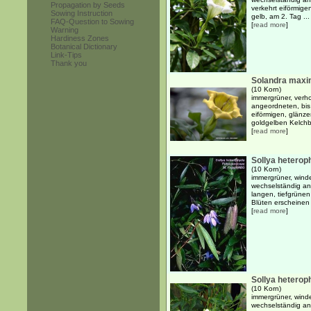
Propagation by Seeds
verkehrt eiförmige
Sowing Instruction
gelb, am 2. Tag ...
FAQ-Question to Sowing
[
read more
]
Warning
Hardiness Zones
Botanical Dictionary
Link-Tips
Thank you
Solandra max
(10 Korn)
immergrüner, verh
angeordneten, bis 
eiförmigen, glänze
goldgelben Kelchbl
[
read more
]
Sollya heterop
(10 Korn)
immergrüner, winde
wechselständig ang
langen, tiefgrünen
Blüten erscheinen i
[
read more
]
Sollya heteroph
(10 Korn)
immergrüner, winde
wechselständig ang