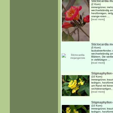
Stictocardia m
(2 Korn)
immergrüner, mehrj
wechselständig an
herzförmigen, tief
orange-roten ...
[
read more
]
Stictocardia m
(5 Korn)
laubabwerfender, 
wechselständig an
Blättern. Die weiß
in vielblütigen ...
[
read more
]
Stigmaphyllon 
(10 Korn)
immergrüner, krau
ledrigen, herzförm
am Rand mit feine
orchideenartigen, .
[
read more
]
Stigmaphyllon 
(10 Korn)
immergrüner, krau
ledrigen, herzförm