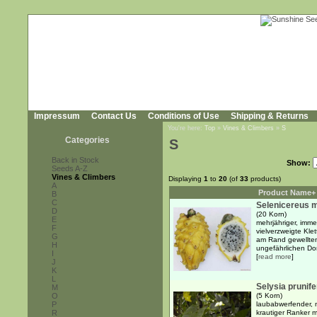
Impressum
Contact Us
Conditions of Use
Shipping & Returns
You're here:
Top
»
Vines & Climbers
»
S
Categories
S
Back in Stock
Show:
Seeds A-Z
Vines & Climbers
Displaying
1
to
20
(of
33
products)
A
Product Name+
B
C
Selenicereus 
D
(20 Korn)
E
mehrjähriger, imme
F
vielverzweigte Klet
G
am Rand gewellten
H
ungefährlichen Dor
I
[
read more
]
J
K
L
Selysia prunife
M
O
(5 Korn)
P
laubabwerfender, m
R
krautiger Ranker m