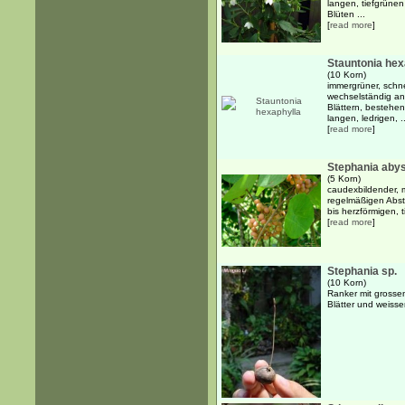
langen, tiefgrünen
Blüten ...
[
read more
]
Stauntonia hex
(10 Korn)
immergrüner, schne
wechselständig an
Blättern, bestehen
langen, ledrigen, ..
[
read more
]
Stephania abys
(5 Korn)
caudexbildender, m
regelmäßigen Abst
bis herzförmigen, t
[
read more
]
Stephania sp.
(10 Korn)
Ranker mit grossen
Blätter und weisse