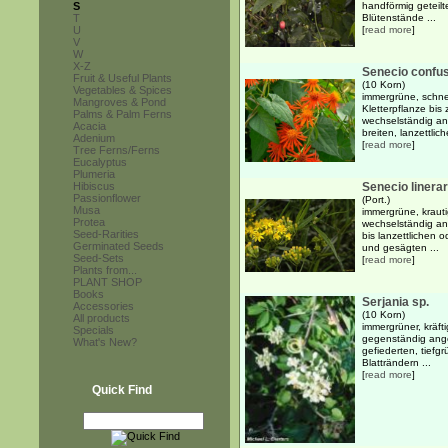
S
handförmig geteilte
T
Blütenstände ...
U
[
read more
]
V
W
X-Z
Senecio confu
Fruit & Useful Plants
(10 Korn)
Vegetables & Spices
immergrüne, schne
Mangroves & Pond
Kletterpflanze bis
Palms & Palm Ferns
wechselständig an
Acacia
breiten, lanzettlic
Adenium
[
read more
]
Tree Ferns/Ferns
Eucalyptus
Plumeria
Hibiscus
Senecio linerar
Passionflower
(Port.)
Musa
immergrüne, krauti
Protea
wechselständig an
Seed-Rarities
bis lanzettlichen o
Germinated Seeds
und gesägten ...
Seed-Sets
[
read more
]
Plants from...
PLANT SHOP
Books
Serjania sp.
Accessories
(10 Korn)
All products
immergrüner, kräft
Specials
gegenständig angeo
What's New?
gefiederten, tiefg
Blatträndern ...
[
read more
]
Quick Find