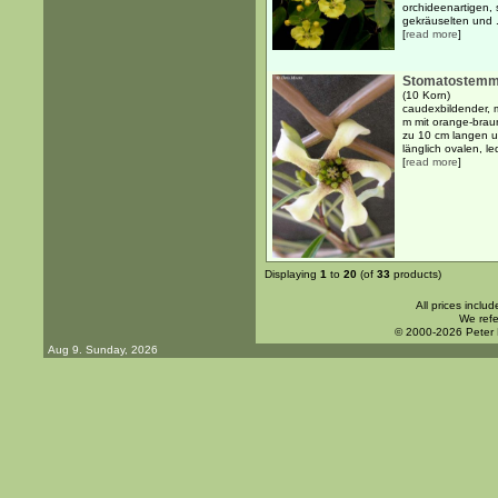
orchideenartigen, 
gekräuselten und .
[
read more
]
Stomatostemm
(10 Korn)
caudexbildender, m
m mit orange-brau
zu 10 cm langen un
länglich ovalen, led
[
read more
]
Displaying
1
to
20
(of
33
products)
All prices inclu
We refe
© 2000-2026 Peter
Aug 9. Sunday, 2026