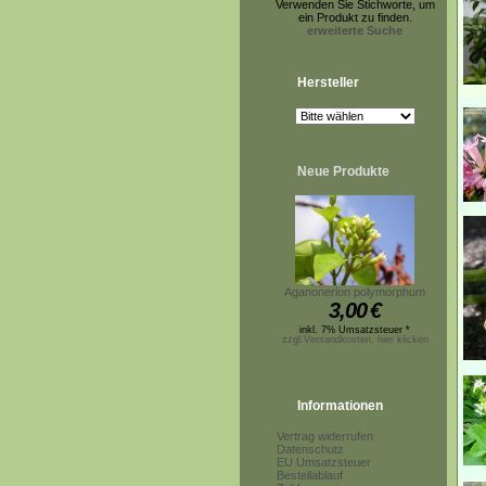
Verwenden Sie Stichworte, um
ein Produkt zu finden.
erweiterte Suche
Hersteller
Neue Produkte
Aganonerion polymorphum
3,00
€
inkl. 7% Umsatzsteuer *
zzgl.Versandkosten, hier klicken
Informationen
Vertrag widerrufen
Datenschutz
EU Umsatzsteuer
Bestellablauf