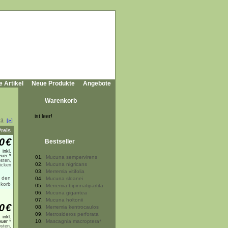
e Artikel
Neue Produkte
Angebote
Warenkorb
ist leer!
3
[»]
Preis
0
€
Bestseller
inkl.
uer *
01.
Mucuna sempervirens
sten,
02.
Mucuna nigricans
licken
03.
Merremia vitifolia
04.
Mucuna sloanei
05.
Merremia bipinnatipartita
06.
Mucuna gigantea
07.
Mucuna holtonii
0
€
08.
Merremia kentrocaulos
09.
Metrosideros perforata
inkl.
10.
Mascagnia macroptera*
uer *
sten,