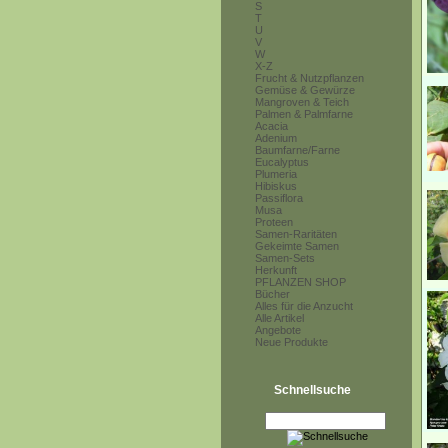
S
T
U
V
W
X-Z
Frucht & Nutzpflanzen
Gemüse & Gewürze
Mangroven & Teich
Palmen & Palmfarne
Acacia
Adenium
Baumfarne/Farne
Eucalyptus
Plumeria
Hibiskus
Passiflora
Musa
Proteen
Samen-Raritäten
Gekeimte Samen
Samen-Sets
Herkunft
PFLANZEN SHOP
Bücher
Alles für die Anzucht
Alle Artikel
Angebote
Neue Produkte
Schnellsuche