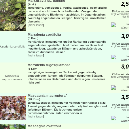
Marcgravia sp. (Mindo)
2,5
(Port.)
immergrüne, verholzende, vertikal wachsende, epiphytische
Liane und auch Strauch mit kletternden Zweigen die
7% Umsatzste
zzgl.Versandko
unterschiedliche Blattformen ausbilden. Im Jugendstadium,
hier k
zweizeilig angeordneten, ledrigen, fleischigen, lanzettlichen,
oberseits ...
[
mehr lesen
]
Marsdenia cordifolia
3,0
(5 Korn)
mehrjähriger, immergrüner, großer Ranker mit gegenständig
7% Umsatzste
angeordneten, gestielten, breit ovalen, an der Basis fast
zzgl.Versandko
herzförmigen, sattgrünen Blättern und achselständigen,
hier k
zahlreich duftenden, kleinen, ...
[
mehr lesen
]
Marsdenia rugosquamosa
3,0
(5 Korn)
mehrjähriger, immergrüner Ranker mit gegenständig
7% Umsatzste
angeordneten, langen, pfeilförmigen tiefgrünen Blättern.
zzgl.Versandko
Informationen zur Blütenfarbe und -form liegen uns derzeit
hier k
nicht vor!
Mascagnia macroptera*
3,5
(10 Korn)
schnellwüchsiger, immergrüner, verholzender Ranker bis zu
7% Umsatzste
4 m mit gegenständig angeordneten, elliptischen, glänzend
zzgl.Versandko
tiefgrünen Blättern. Die leuchtend gelben,
hier k
orchideenähnlichen Blüten erscheinen in ...
[
mehr lesen
]
Mascagnia ovatifolia