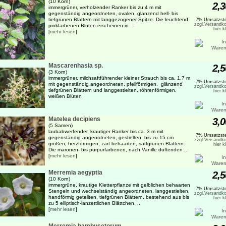
(10 Korn)
2,3
immergrüner, verholzender Ranker bis zu 4 m mit
gegenständig angeordneten, ovalen, glänzend hell- bis
tiefgrünen Blättern mit langgezogener Spitze. Die leuchtend
7% Umsatzste
zzgl.Versandko
pinkfarbenen Blüten erscheinen in ...
hier k
[
mehr lesen
]
Mascarenhasia sp.
2,5
(3 Korn)
immergrüner, milchsaftführender kleiner Strauch bis ca. 1,7 m
7% Umsatzste
mit gegenständig angeordneten, pfeilförmigen, glänzend
zzgl.Versandko
tiefgrünen Blättern und langgestielten, röhrenförmigen,
hier k
weißen Blüten
Matelea decipiens
3,0
(5 Samen)
laubabwerfender, krautiger Ranker bis ca. 3 m mit
7% Umsatzste
gegenständig angeordneten, gestielten, bis zu 15 cm
zzgl.Versandko
großen, herzförmigen, zart behaarten, sattgrünen Blättern.
hier k
Die maronen- bis purpurfarbenen, nach Vanille duftenden ...
[
mehr lesen
]
Merremia aegyptia
2,5
(10 Korn)
immergrüne, krautige Kletterpflanze mit gelblichen behaarten
7% Umsatzste
Stengeln und wechselständig angeordneten, langgestielten,
zzgl.Versandko
handförmig geteilten, tiefgrünen Blättern, bestehend aus bis
hier k
zu 5 elliptisch-lanzettlichen Blättchen. ...
[
mehr lesen
]