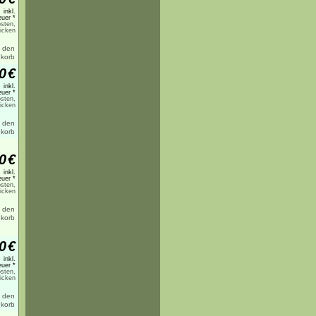
inkl.
uer *
sten,
licken
0
€
inkl.
uer *
sten,
licken
0
€
inkl.
uer *
sten,
licken
0
€
inkl.
uer *
sten,
licken