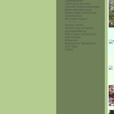
Zahlungsarten
Lieferung & Versand
Garantie & Beanstandungen
Widerrufsbelehrung &
Muster-Widerrufsformular
Umweltschutz
Wir kaufen Samen
------------------------
Unsere Samen
Vermehrung mit Samen
Aussaatanleitung
FAQ-Fragen zur Anzucht
Warnhinweis
Klimazone
Botanisches Wörterbuch
Link-Tipps
Danke