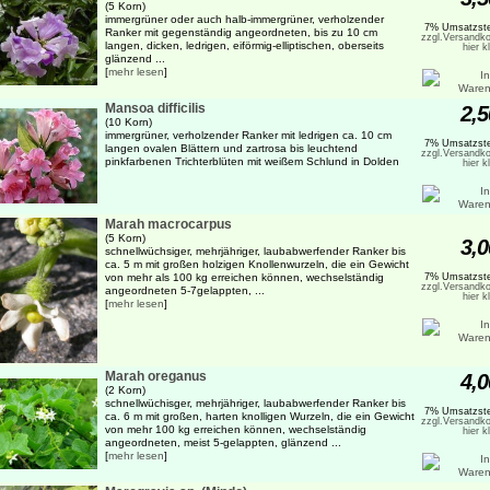
(5 Korn)
immergrüner oder auch halb-immergrüner, verholzender
7% Umsatzste
Ranker mit gegenständig angeordneten, bis zu 10 cm
zzgl.Versandko
langen, dicken, ledrigen, eiförmig-elliptischen, oberseits
hier k
glänzend ...
[
mehr lesen
]
Mansoa difficilis
2,5
(10 Korn)
immergrüner, verholzender Ranker mit ledrigen ca. 10 cm
7% Umsatzste
langen ovalen Blättern und zartrosa bis leuchtend
zzgl.Versandko
pinkfarbenen Trichterblüten mit weißem Schlund in Dolden
hier k
Marah macrocarpus
(5 Korn)
3,0
schnellwüchsiger, mehrjähriger, laubabwerfender Ranker bis
ca. 5 m mit großen holzigen Knollenwurzeln, die ein Gewicht
von mehr als 100 kg erreichen können, wechselständig
7% Umsatzste
zzgl.Versandko
angeordneten 5-7gelappten, ...
hier k
[
mehr lesen
]
Marah oreganus
4,0
(2 Korn)
schnellwüchisger, mehrjähriger, laubabwerfender Ranker bis
7% Umsatzste
ca. 6 m mit großen, harten knolligen Wurzeln, die ein Gewicht
zzgl.Versandko
von mehr 100 kg erreichen können, wechselständig
hier k
angeordneten, meist 5-gelappten, glänzend ...
[
mehr lesen
]