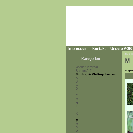
Impressum
Kontakt
Unsere AGB
Sie sin
Kategorien
M
Wieder lieferbar!
angez
Samen A-Z
Schling & Kletterpflanzen
A
B
C
D
E
F
G
H
I
J
K
L
M
O
P
R