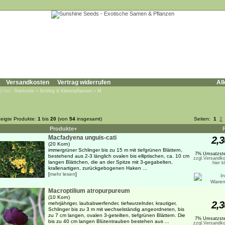
Versandkosten
Vertrag widerrufen
All
d hier:
Startseite
»
Schling & Kletterpflanzen
»
M
eigte Produkte:
1
bis
20
(von
54
insgesamt)
Seiten:
1
2
Produkte+
Macfadyena unguis-cati
2,3
(20 Korn)
immergrüner Schlinger bis zu 15 m mit tiefgrünen Blättern,
7% Umsatzste
bestehend aus 2-3 länglich ovalen bis elliptischen, ca. 10 cm
zzgl.Versandko
langen Blättchen, die an der Spitze mit 3-gegabelten,
hier k
krallenartigen, zurückgebogenen Haken ...
[
mehr lesen
]
Macroptilium atropurpureum
(10 Korn)
2,3
mehrjähriger, laubabwerfender, tiefwurzelnder, krautiger,
Schlinger bis zu 3 m mit wechselständig angeordneten, bis
zu 7 cm langen, ovalen 3-geteilten, tiefgrünen Blättern. Die
7% Umsatzste
bis zu 40 cm langen Blütentrauben bestehen aus ...
zzgl.Versandko