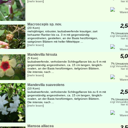
[
mehr lesen
]
hier k
Macroscepis sp. nov.
2,5
(20 Korn)
mehrjähriger, robuster, laubabwerfende krautiger, zart
7% Umsatzste
behaarter Ranker bis ca. 3 m mit gegenständig
zzgl.Versandko
angeordneten, gestielten, an der Basis herzförmigen,
hier k
sattgrünen Blättern mit heller Mittelrippe ...
[
mehr lesen
]
Mandevilla hirsuta
5,0
(5 Korn)
laubabwerfende, verholzende Schlingpflanze bis zu 6 m mit
7% Umsatzste
gegenständig angeordneten, ca. 15 cm langen, länglich-
zzgl.Versandko
ovalen, an der Basis herzförmigen, tiefgrünen Blättern.
hier k
Die intensiv, nach ...
[
mehr lesen
]
Mandevilla suaveolens
(10 Korn)
2,5
laubabwerfende, verholzende Schlingpflanze bis zu 6 m mit
gegenständig angeordneten, ca. 15 cm langen, länglich-
ovalen, an der Basis herzförmigen, tiefgrünen Blättern.
7% Umsatzste
Die intensiv, nach ...
zzgl.Versandko
hier k
[
mehr lesen
]
Mansoa alliacea
3,5