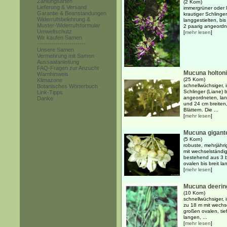
Zahlungsarten
(2 Korn)
Lieferung & Versand
immergrüner oder 
Garantie & Beanstandungen
krautiger Schlinge
Widerrufsbelehrung &
langgestielten, bi
Muster-Widerrufsformular
2 paarig angeordne
Umweltschutz
[
mehr lesen
]
Wir kaufen Samen
------------------------
Unsere Samen
Vermehrung mit Samen
Aussaatanleitung
FAQ-Fragen zur Anzucht
Mucuna holtoni
Warnhinweis
(25 Korn)
Klimazone
schnellwüchsiger, 
Botanisches Wörterbuch
Schlinger (Liane) 
Link-Tipps
angeordneten, lan
Danke
und 24 cm breiten,
Blättern. Die ...
[
mehr lesen
]
Mucuna gigant
(5 Korn)
robuste, mehrjähri
mit wechselständi
bestehend aus 3 b
ovalen bis breit la
[
mehr lesen
]
Mucuna deerin
(10 Korn)
schnellwüchsiger, 
zu 18 m mit wechs
großen ovalen, tie
langen, ...
[
mehr lesen
]