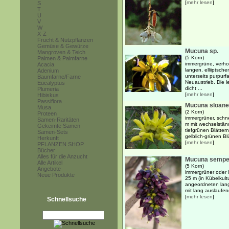
[
mehr lesen
]
S
T
U
V
W
X-Z
Frucht & Nutzpflanzen
Gemüse & Gewürze
Mucuna sp.
Mangroven & Teich
(5 Korn)
Palmen & Palmfarne
immergrüne, verhol
Acacia
langen, elliiptsch
Adenium
unterseits purpur
Baumfarne/Farne
Neuaustrieb. Die 
Eucalyptus
dicht ...
Plumeria
[
mehr lesen
]
Hibiskus
Passiflora
Mucuna sloane
Musa
(2 Korn)
Proteen
immergrüner, schne
Samen-Raritäten
m mit wechselstän
Gekeimte Samen
tiefgrünen Blätter
Samen-Sets
gelblich-grünen Blü
Herkunft
[
mehr lesen
]
PFLANZEN SHOP
Bücher
Alles für die Anzucht
Mucuna sempe
Alle Artikel
(5 Korn)
Angebote
immergrüner oder 
Neue Produkte
25 m (in Kübelkult
angeordneten langg
mit lang auslaufen
[
mehr lesen
]
Schnellsuche