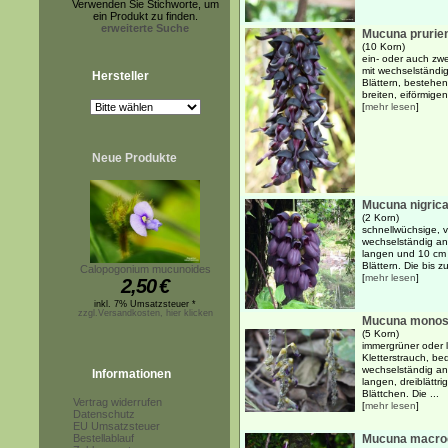
Verwenden Sie Stichworte, um
ein Produkt zu finden.
erweiterte Suche
Mucuna prurie
(10 Korn)
ein- oder auch zwei
mit wechselständi
Hersteller
Blättern, bestehe
breiten, eiförmigen 
[
mehr lesen
]
Neue Produkte
Mucuna nigric
(2 Korn)
schnellwüchsige, v
wechselständig an
langen und 10 cm b
Blättern. Die bis z
Calopogonium mucunoides
[
mehr lesen
]
2,50
€
inkl. 7% Umsatzsteuer *
zzgl.Versandkosten, hier klicken
Mucuna mono
(5 Korn)
immergrüner oder 
Kletterstrauch, be
wechselständig an
Informationen
langen, dreiblättri
Blättchen. Die ...
Vertrag widerrufen
[
mehr lesen
]
Datenschutz
EU Umsatzsteuer
Bestellablauf
Mucuna macro