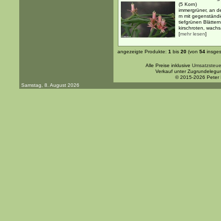
(5 Korn)
immergrüner, an der
m mit gegenständi
tiefgrünen Blätter
kirschroten, wachsa
[
mehr lesen
]
angezeigte Produkte:
1
bis
20
(von
54
insges
Alle Preise inklusive
Umsatzsteue
Verkauf unter Zugrundelegu
© 2015-2026 Peter
Samstag, 8. August 2026