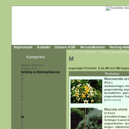
Impressum
Kontakt
Unsere AGB
Versandkosten
Vertrag wid
Sie sind hier:
Startseite
»
Schling & Kletterpflanze
Kategorien
M
Wieder lieferbar!
angezeigte Produkte:
1
bis
20
(von
54
insges
Samen A-Z
Schling & Kletterpflanzen
Produkte-
A
Mussaenda ar
B
C
(Port.)
D
starkwüchsiger, im
E
gegenständig ange
F
lanzettlichen, glä
G
angeordneten, 5-pe
H
[
mehr lesen
]
I
J
Mucuna urens
K
(2 Korn)
L
schnellwüchsiger, 
M
Schlinger (Liane) 
O
angeordneten, lan
P
langen, elliptische
R