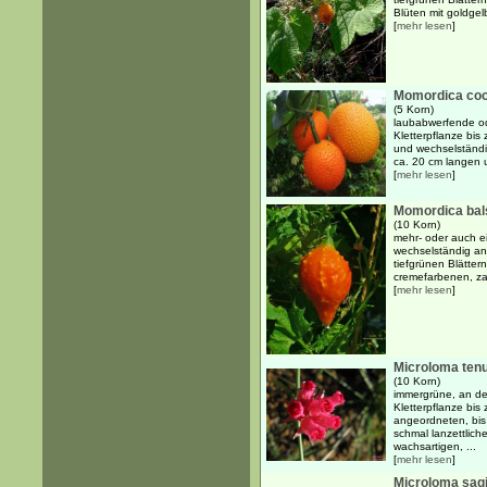
Blüten mit goldgelb
[
mehr lesen
]
Momordica coc
(5 Korn)
laubabwerfende od
Kletterpflanze bis
und wechselständi
ca. 20 cm langen u
[
mehr lesen
]
Momordica ba
(10 Korn)
mehr- oder auch ei
wechselständig an
tiefgrünen Blätter
cremefarbenen, zart
[
mehr lesen
]
Microloma tenu
(10 Korn)
immergrüne, an de
Kletterpflanze bis
angeordneten, bis
schmal lanzettlich
wachsartigen, ...
[
mehr lesen
]
Microloma sag