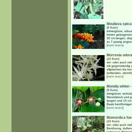
Moullava spicat
(5 Korn)
immergrüne, robust
hinten gebogenen 
30 cm langen, dopp
zu 7 paarig angeor
[
mehr lesen
]
Morrenia odora
(10 Korn)
ein- oder auch meh
mit gegenständig a
elliptischen bis he
duftenden, sternfö
[
mehr lesen
]
Mondia whitei -
(5 Korn)
immgrüner, verholz
Wurzelstock und g
langen und 15 cm br
Basis herzförmigen
[
mehr lesen
]
Momordica foe
(10 Korn)
ein- oder auch meh
Berührung, duften
tiefgrünen Blätter