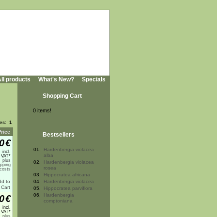
ll products
What's New?
Specials
Shopping Cart
0 items!
ges:
1
Price
Bestsellers
0
€
01.
Hardenbergia violacea
incl.
alba
 VAT*
plus
02.
Hardenbergia violacea
ipping
rosea
costs
03.
Hippocratea africana
04.
Hardenbergia violacea
05.
Hippocratea parviflora
06.
Hardenbergia
0
€
comptoniana
incl.
 VAT*
plus