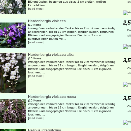
Blütenbüschel, bestehen aus bis zu 2 cm großen, weißen
sh
Einzelblüten ...
[
read more
]
Hardenbergia violacea
2,5
(10 Korn)
immergrüner, verholzender Ranker bis zu 2 m mit wechselständig
7%
angeordneten, bis zu 12 cm langen, länglich-ovalen, tiefgrünen
Blättern und ausgeprägter Nervatur. Die bis zu 2 cm ø
sh
purpurvioletten Blüten mit ...
[
read more
]
Hardenbergia violacea alba
(10 Korn)
3,5
immergrüner, verholzender Ranker bis zu 2 m mit wechselständig
angeordneten, bis zu 12 cm langen, länglich-ovalen, tiefgrünen
7%
Blättern und ausgeprägter Nervatur. Die bis zu 2 cm ø großen,
leuchtend ...
sh
[
read more
]
Hardenbergia violacea rosea
3,5
(10 Korn)
immergrüner, verholzender Ranker bis zu 2 m mit wechselständig
7%
angeordneten, bis zu 12 cm langen, länglich-ovalen, tiefgrünen
Blättern und ausgeprägter Nervatur. Die bis zu 2 cm ø großen,
sh
leuchtend ...
[
read more
]
Helinus integrifolius