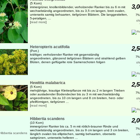
(5 Korn)
3,0
immergrüner, knollenbildender, verholzender Ranker bis zu 6 m mit
wechselständig angeordneten, bis zu 3,5 cm langen, breit ovalen,
unterseits samtig behaarten, tiefgrünen Blättern. Die langgestielten,
7%
5-petaligen, ...
sh
[
read more
]
Heteropteris acutifolia
2,5
(Port.)
kräftiger, verholzender Ranker mit gegenständig
7%
angeordneten, glänzend tiefgrünen Blättern und strahlend gelben
Blüten, denen geflügelte rote Samenschoten folgen
sh
Hewittia malabarica
2,5
(5 Korn)
mehrjährige, krautige Kletterpflanze mit bis zu 2 m langen Trieben
7%
oder ausladender Bodendecker bis zu 3 m mit wechselständig
angeordneten, bis zu 10 cm langen und 8 cm breiten, herz- oder
sh
pfeilförmigen, tiefgrünen ...
[
read more
]
Hibbertia scandens
2,0
(10 Korn)
immergrüner Ranker bis ca. 5 m mit rötlich-brauner Rinde und
7%
wechselständig angeordneten, bis zu 9 cm langen und 3 cm breiten,
länglich ovalen bis elliptischen, samtig behaarten, oberseits
sh
sattgrünen, unterseits helleren ...