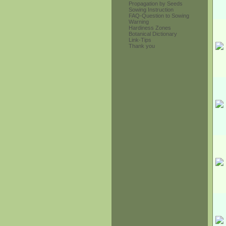
Propagation by Seeds
Sowing Instruction
FAQ-Question to Sowing
Warning
Hardiness Zones
Botanical Dictionary
Link-Tips
Thank you