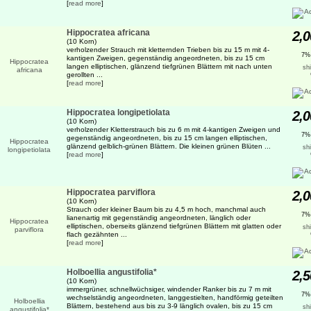
[
read more
]
Hippocratea africana
2,0
(10 Korn)
verholzender Strauch mit kletternden Trieben bis zu 15 m mit 4-
7%
kantigen Zweigen, gegenständig angeordneten, bis zu 15 cm
langen elliptischen, glänzend tiefgrünen Blättern mit nach unten
sh
gerollten ...
[
read more
]
Hippocratea longipetiolata
2,0
(10 Korn)
verholzender Kletterstrauch bis zu 6 m mit 4-kantigen Zweigen und
7%
gegenständig angeordneten, bis zu 15 cm langen elliptischen,
glänzend gelblich-grünen Blättern. Die kleinen grünen Blüten ...
sh
[
read more
]
Hippocratea parviflora
2,0
(10 Korn)
Strauch oder kleiner Baum bis zu 4,5 m hoch, manchmal auch
7%
lianenartig mit gegenständig angeordneten, länglich oder
elliptischen, oberseits glänzend tiefgrünen Blättern mit glatten oder
sh
flach gezähnten ...
[
read more
]
Holboellia angustifolia*
2,5
(10 Korn)
immergrüner, schnellwüchsiger, windender Ranker bis zu 7 m mit
7%
wechselständig angeordneten, langgestielten, handförmig geteilten
Blättern, bestehend aus bis zu 3-9 länglich ovalen, bis zu 15 cm
sh