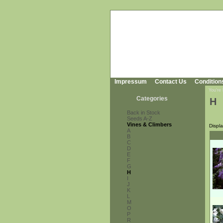
Impressum
Contact Us
Condition
You're
Categories
H
Back in Stock
Seeds A-Z
Vines & Climbers
Displ
A
B
C
D
E
F
G
H
I
J
K
L
M
O
P
R