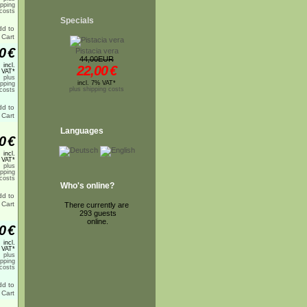
ipping
costs
Specials
0
€
Pistacia vera
44,00EUR
incl.
22,00
€
 VAT*
plus
incl. 7% VAT*
ipping
plus shipping costs
costs
Languages
0
€
incl.
 VAT*
plus
ipping
costs
Who's online?
There currently are
293 guests
online.
0
€
incl.
 VAT*
plus
ipping
costs