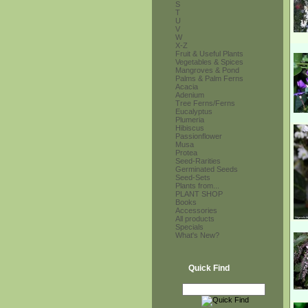
S
T
U
V
W
X-Z
Fruit & Useful Plants
Vegetables & Spices
Mangroves & Pond
Palms & Palm Ferns
Acacia
Adenium
Tree Ferns/Ferns
Eucalyptus
Plumeria
Hibiscus
Passionflower
Musa
Protea
Seed-Rarities
Germinated Seeds
Seed-Sets
Plants from...
PLANT SHOP
Books
Accessories
All products
Specials
What's New?
Quick Find