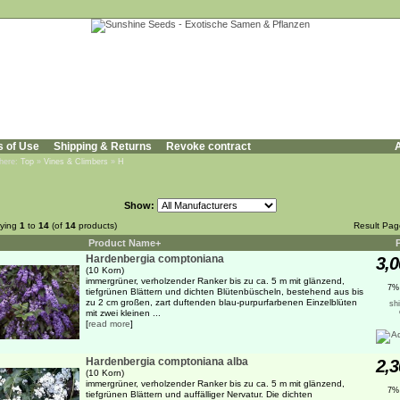
s of Use
Shipping & Returns
Revoke contract
A
 here:
Top
»
Vines & Climbers
»
H
Show:
aying
1
to
14
(of
14
products)
Result Pa
Product Name+
Hardenbergia comptoniana
3,0
(10 Korn)
immergrüner, verholzender Ranker bis zu ca. 5 m mit glänzend,
7%
tiefgrünen Blättern und dichten Blütenbüscheln, bestehend aus bis
zu 2 cm großen, zart duftenden blau-purpurfarbenen Einzelblüten
sh
mit zwei kleinen ...
[
read more
]
Hardenbergia comptoniana alba
2,3
(10 Korn)
immergrüner, verholzender Ranker bis zu ca. 5 m mit glänzend,
7%
tiefgrünen Blättern und auffälliger Nervatur. Die dichten