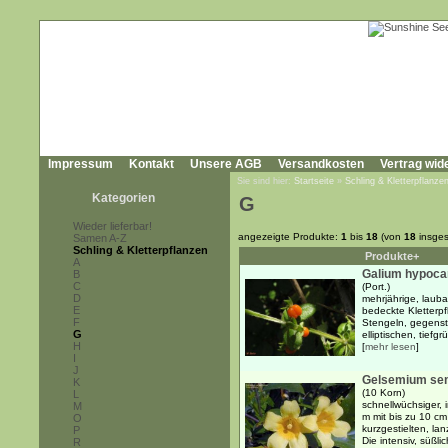
Impressum
Kontakt
Unsere AGB
Versandkosten
Vertrag wid
Sie sind hier:
Startseite
»
Schling & Kletterpflanze
Kategorien
G
Wieder lieferbar!
angezeigte Produkte:
1
bis
18
(von
18
insges
Samen A-Z
Schling & Kletterpflanzen
Produkte+
A
Galium hypoca
B
C
(Port.)
D
mehrjährige, laub
E
bedeckte Kletterpf
F
Stengeln, gegenst
G
elliptischen, tiefgr
H
[
mehr lesen
]
I
J
Gelsemium se
K
(10 Korn)
L
schnellwüchsiger, 
M
m mit bis zu 10 c
O
kurzgestielten, lan
P
Die intensiv, süßli
R