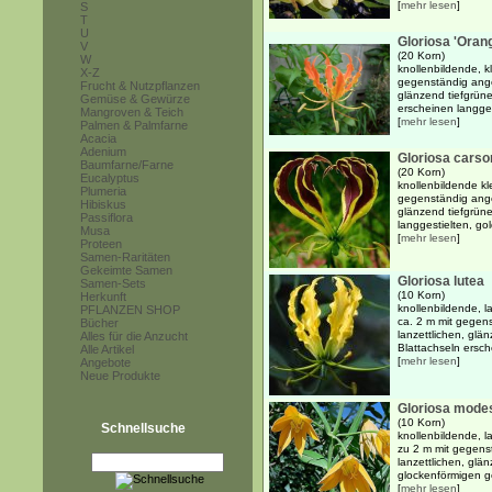
[
mehr lesen
]
S
T
U
Gloriosa 'Oran
V
(20 Korn)
W
knollenbildende, kl
X-Z
gegenständig ange
Frucht & Nutzpflanzen
glänzend tiefgrüne
Gemüse & Gewürze
erscheinen langgest
Mangroven & Teich
[
mehr lesen
]
Palmen & Palmfarne
Acacia
Adenium
Gloriosa carson
Baumfarne/Farne
(20 Korn)
Eucalyptus
knollenbildende kle
Plumeria
gegenständig ange
Hibiskus
glänzend tiefgrün
Passiflora
langgestielten, gol
Musa
[
mehr lesen
]
Proteen
Samen-Raritäten
Gekeimte Samen
Gloriosa lutea
Samen-Sets
(10 Korn)
Herkunft
knollenbildende, l
PFLANZEN SHOP
ca. 2 m mit gegen
Bücher
lanzettlichen, glä
Alles für die Anzucht
Blattachseln ersche
Alle Artikel
[
mehr lesen
]
Angebote
Neue Produkte
Gloriosa mode
(10 Korn)
Schnellsuche
knollenbildende, l
zu 2 m mit gegens
lanzettlichen, glä
glockenförmigen g
[
mehr lesen
]