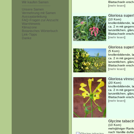
Wir kaufen Samen
Blattachseln ersche
------------------------
[
mehr lesen
]
Unsere Samen
Vermehrung mit Samen
Gloriosa super
Aussaatanleitung
(10 Korn)
FAQ-Fragen zur Anzucht
knollenbildende, l
Warnhinweis
ca. 2 m mit gegen
Klimazone
lanzettlichen, glä
Botanisches Wörterbuch
Blattachseln ersche
Link-Tipps
[
mehr lesen
]
Danke
Gloriosa super
(5 Korn)
knollenbildende, l
ca. 2 m mit gegen
lanzettlichen, glä
Blattachseln ersche
[
mehr lesen
]
Gloriosa vires
(20 Korn)
knollenbildende, l
ca. 2 m mit gegen
lanzettlichen, glä
Blattachseln ersch
[
mehr lesen
]
Glycine tabaci
(10 Korn)
mehrjähriger Ranke
nach Vanillie duft