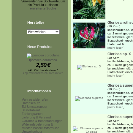
Verwenden Sie Stichworte, um
ein Produkt zu finden.
erweiterte Suche
Hersteller
Gloriosa roths
(10 Korn)
knollenbildende, l
ca. 2 m mit gegen
lanzettlichen, glä
Blattachseln ersche
Blüten mit 6 ...
Neue Produkte
[
mehr lesen
]
Gloriosa sp. X
(10 Korn)
Ipomoea cordofana
knollenbildende, l
2,50
€
ca. 2 m mit gegen
lanzettlichen, glä
inkl. 7% Umsatzsteuer *
Blattachseln ersche
zzgl.Versandkosten, hier klicken
[
mehr lesen
]
Gloriosa super
(10 Korn)
Informationen
knollenbildende, l
ca. 2 m mit gegen
Vertrag widerrufen
lanzettlichen, glä
Datenschutz
Blattachseln ersche
EU Umsatzsteuer
[
mehr lesen
]
Bestellablauf
Zahlungsarten
Gloriosa super
Lieferung & Versand
Garantie & Beanstandungen
(10 Korn)
Widerrufsbelehrung &
knollenbildende, l
Muster-Widerrufsformular
ca. 2 m mit gegen
Umweltschutz
lanzettlichen, glä