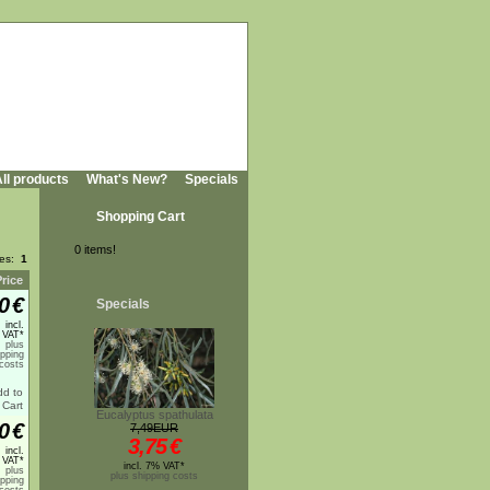
ll products
What's New?
Specials
Shopping Cart
0 items!
ges:
1
Price
0
€
Specials
incl.
 VAT*
plus
ipping
costs
Eucalyptus spathulata
0
€
7,49EUR
3,75
€
incl.
 VAT*
incl. 7% VAT*
plus
plus shipping costs
ipping