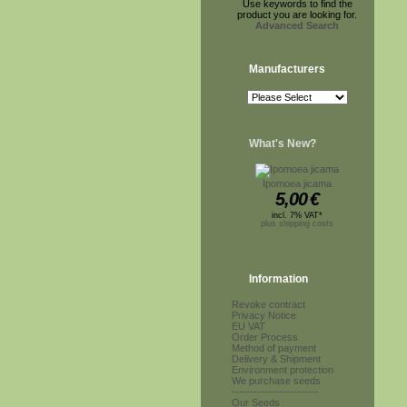
Use keywords to find the
product you are looking for.
Advanced Search
Manufacturers
What's New?
Ipomoea jicama
5,00
€
incl. 7% VAT*
plus shipping costs
Information
Revoke contract
Privacy Notice
EU VAT
Order Process
Method of payment
Delivery & Shipment
Environment protection
We purchase seeds
------------------------
Our Seeds