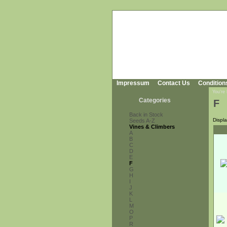
Impressum
Contact Us
Condition
You're
Categories
F
Back in Stock
Displ
Seeds A-Z
Vines & Climbers
A
B
C
D
E
F
G
H
I
J
K
L
M
O
P
R