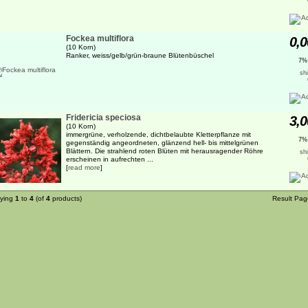
Fockea multiflora
0,0
(10 Korn)
Ranker, weiss/gelb/grün-braune Blütenbüschel
7%
sh
Fridericia speciosa
3,0
(10 Korn)
immergrüne, verholzende, dichtbelaubte Kletterpflanze mit
7%
gegenständig angeordneten, glänzend hell- bis mittelgrünen
Blättern. Die strahlend roten Blüten mit herausragender Röhre
sh
erscheinen in aufrechten ...
[
read more
]
aying
1
to
4
(of
4
products)
Result Pa