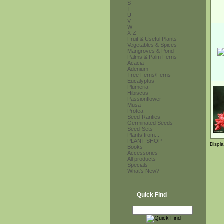
S
T
U
V
W
X-Z
Fruit & Useful Plants
Vegetables & Spices
Mangroves & Pond
Palms & Palm Ferns
Acacia
Adenium
Tree Ferns/Ferns
Eucalyptus
Plumeria
Hibiscus
Passionflower
Musa
Protea
Seed-Rarities
Germinated Seeds
Seed-Sets
Plants from...
PLANT SHOP
Displ
Books
Accessories
All products
Specials
What's New?
Quick Find