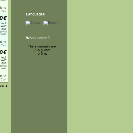
costs
Languages
0
€
incl.
 VAT*
plus
ipping
costs
Who's online?
There currently are
315 guests
0
€
online.
incl.
 VAT*
plus
ipping
costs
ges:
1