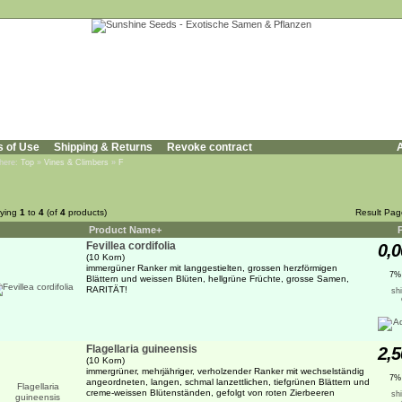
s of Use
Shipping & Returns
Revoke contract
A
 here:
Top
»
Vines & Climbers
»
F
aying
1
to
4
(of
4
products)
Result Pa
Product Name+
Fevillea cordifolia
0,0
(10 Korn)
immergüner Ranker mit langgestielten, grossen herzförmigen
7%
Blättern und weissen Blüten, hellgrüne Früchte, grosse Samen,
RARITÄT!
sh
Flagellaria guineensis
2,5
(10 Korn)
immergrüner, mehrjähriger, verholzender Ranker mit wechselständig
7%
angeordneten, langen, schmal lanzettlichen, tiefgrünen Blättern und
creme-weissen Blütenständen, gefolgt von roten Zierbeeren
sh