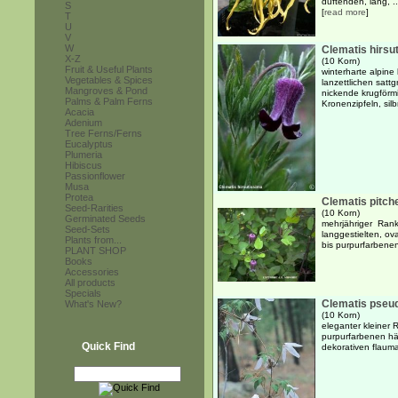
duftenden, lang, ..
S
[
read more
]
T
U
V
W
Clematis hirsu
X-Z
(10 Korn)
Fruit & Useful Plants
winterharte alpine
Vegetables & Spices
lanzettlichen sat
Mangroves & Pond
nickende krugförm
Palms & Palm Ferns
Kronenzipfeln, sil
Acacia
Adenium
Tree Ferns/Ferns
Eucalyptus
Plumeria
Hibiscus
Passionflower
Musa
Protea
Clematis pitche
Seed-Rarities
(10 Korn)
Germinated Seeds
mehrjähriger Rank
Seed-Sets
langgestielten, ov
Plants from...
bis purpurfarbene
PLANT SHOP
Books
Accessories
All products
Specials
Clematis pseu
What's New?
(10 Korn)
eleganter kleiner R
purpurfarbenen hä
Quick Find
dekorativen flaum