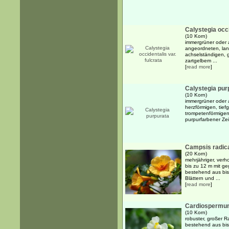
Calystegia occi
(10 Korn)
immergrüner oder 
angeordneten, lan
achselständigen, 
zartgelbem ...
[
read more
]
Calystegia pur
(10 Korn)
immergrüner oder 
herzförmigen, tief
trompetenförmigen,
purpurfarbener Ze
Campsis radica
(20 Korn)
mehrjähriger, verh
bis zu 12 m mit g
bestehend aus bis 
Blättern und ...
[
read more
]
Cardiospermu
(10 Korn)
robuster, großer R
bestehend aus bis