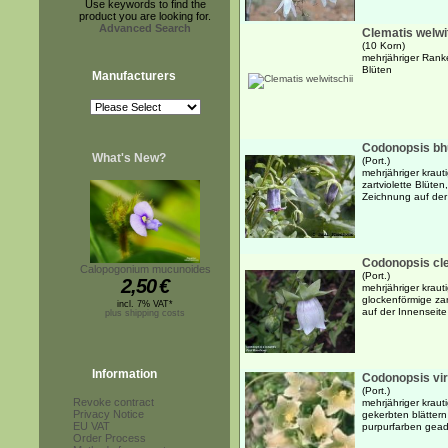
Use keywords to find the
product you are looking for.
Advanced Search
Clematis welwi
(10 Korn)
mehrjähriger Ranke
Blüten
Manufacturers
Codonopsis bh
What's New?
(Port.)
mehrjähriger krau
zartviolette Blüte
Zeichnung auf der
Codonopsis cl
Calopogonium mucunoides
(Port.)
2,50
€
mehrjähriger kraut
glockenförmige za
incl. 7% VAT*
auf der Innenseite
plus shipping costs
Information
Codonopsis viri
(Port.)
Revoke contract
mehrjähriger krauti
Privacy Notice
gekerbten blättern
EU VAT
purpurfarben gead
Order Process