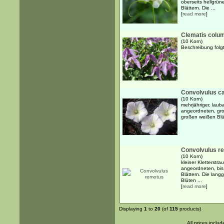
oberseits hellgrün
Blättern. Die ...
[
read more
]
Clematis colu
(10 Korn)
Beschreibung folgt
Convolvulus c
(10 Korn)
mehrjähriger, lau
angeordneten, gro
großen weißen Blü
Convolvulus r
(10 Korn)
kleiner Kletterstr
angeordneten, bis 
Blättern. Die lang
Blüten ...
[
read more
]
Displaying
1
to
20
(of
115
products)
All prices inclu