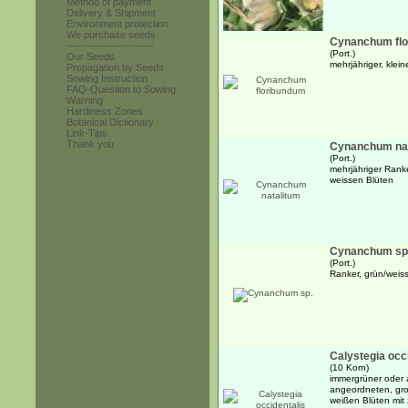
Method of payment
Delivery & Shipment
Environment protection
We purchase seeds
Cynanchum fl
------------------------
(Port.)
Our Seeds
mehrjähriger, klei
Propagation by Seeds
Sowing Instruction
FAQ-Question to Sowing
Warning
Hardiness Zones
Botanical Dictionary
Link-Tips
Thank you
Cynanchum nat
(Port.)
mehrjähriger Rank
weissen Blüten
Cynanchum sp
(Port.)
Ranker, grün/weis
Calystegia occ
(10 Korn)
immergrüner oder 
angeordneten, gro
weißen Blüten mit 