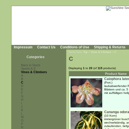
Impressum
Contact Us
Conditions of Use
Shipping & Returns
You're here:
Top
»
Vines & Climbers
»
C
Categories
C
Back in Stock
Displaying
1
to
20
(of
115
products)
Seeds A-Z
Vines & Climbers
Product Name
A
Caiophora later
B
C
(Port.)
D
laubabwerfender Ra
E
Blättern und ca. 
F
mit auffälligen he
G
H
I
J
K
Cananga odorat
L
(10 Korn)
M
immergrüner busch
O
wechselständig, an
P
zulaufenden, tiefgr
R