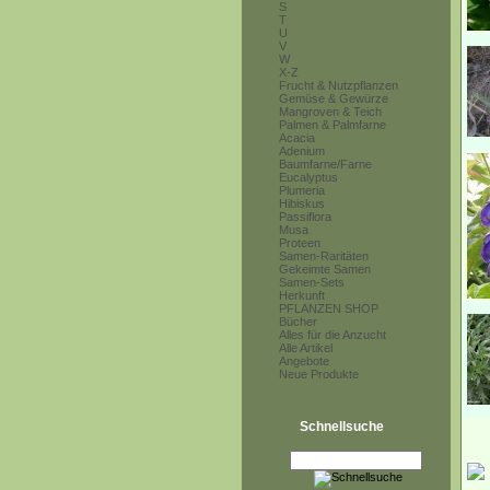
S
T
U
V
W
X-Z
Frucht & Nutzpflanzen
Gemüse & Gewürze
Mangroven & Teich
Palmen & Palmfarne
Acacia
Adenium
Baumfarne/Farne
Eucalyptus
Plumeria
Hibiskus
Passiflora
Musa
Proteen
Samen-Raritäten
Gekeimte Samen
Samen-Sets
Herkunft
PFLANZEN SHOP
Bücher
Alles für die Anzucht
Alle Artikel
Angebote
Neue Produkte
Schnellsuche