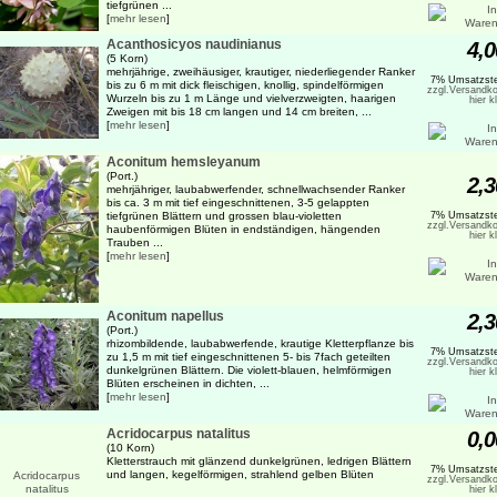
tiefgrünen ...
[
mehr lesen
]
Acanthosicyos naudinianus
4,0
(5 Korn)
mehrjährige, zweihäusiger, krautiger, niederliegender Ranker
7% Umsatzste
bis zu 6 m mit dick fleischigen, knollig, spindelförmigen
zzgl.Versandko
Wurzeln bis zu 1 m Länge und vielverzweigten, haarigen
hier k
Zweigen mit bis 18 cm langen und 14 cm breiten, ...
[
mehr lesen
]
Aconitum hemsleyanum
(Port.)
2,3
mehrjähriger, laubabwerfender, schnellwachsender Ranker
bis ca. 3 m mit tief eingeschnittenen, 3-5 gelappten
tiefgrünen Blättern und grossen blau-violetten
7% Umsatzste
zzgl.Versandko
haubenförmigen Blüten in endständigen, hängenden
hier k
Trauben ...
[
mehr lesen
]
Aconitum napellus
2,3
(Port.)
rhizombildende, laubabwerfende, krautige Kletterpflanze bis
7% Umsatzste
zu 1,5 m mit tief eingeschnittenen 5- bis 7fach geteilten
zzgl.Versandko
dunkelgrünen Blättern. Die violett-blauen, helmförmigen
hier k
Blüten erscheinen in dichten, ...
[
mehr lesen
]
Acridocarpus natalitus
0,0
(10 Korn)
Kletterstrauch mit glänzend dunkelgrünen, ledrigen Blättern
7% Umsatzste
und langen, kegelförmigen, strahlend gelben Blüten
zzgl.Versandko
hier k