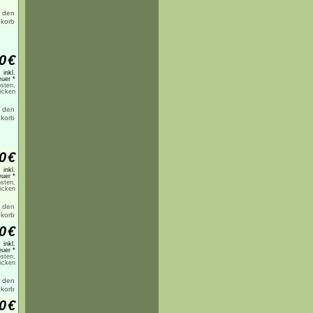
0
€
inkl.
uer *
sten,
licken
0
€
inkl.
uer *
sten,
licken
0
€
inkl.
uer *
sten,
licken
0
€