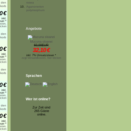
rosea
10.
Aganonerion
polymorphum
0
€
inkl.
uer *
sten,
licken
Angebote
Mucuna sloanei
60,00EUR
0
€
32,10
€
inkl.
inkl. 7% Umsatzsteuer *
uer *
zzgl.Versandkosten, hier klicken
sten,
licken
Sprachen
0
€
inkl.
uer *
sten,
licken
Wer ist online?
Zur Zeit sind
265 Gäste
0
€
online.
inkl.
uer *
sten,
licken