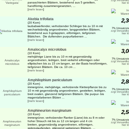
zzgl.Versandko
panaschierten Blättern, bestehend aus 5 geteilten,
hier k
handförmig zusammengesetzten, ...
[
mehr lesen
]
Akebia trifoliata
2,3
(20 Korn)
laubabwerfender, verholzender Schlinger bis zu 10 m mit
7% Umsatzste
wechselständig angeordneten, langgestielten Blättern,
zzgl.Versandko
bestehend aus 3-gelappten, eiförmigen, tiefgrünen
hier k
Blättchen. Die duftenden purpurfarbenen ...
[
mehr lesen
]
Amalocalyx microlobus
3,0
(10 Korn)
mehrjährige Liane bis zu 10 m mit gegenständig
7% Umsatzste
angeordneten, ledrigen, breit verkehrt eiförmigen oder
zzgl.Versandko
elliptischen bis zu 15 cm langen, an der Basis herzförmigen,
hier k
tiefgrünen Blättern. Die ca. 10 cm ...
[
mehr lesen
]
Amphilophium paniculatum
2,8
(20 Korn)
immergrüne, mehrjährige, verholzende Kletterpflanze bis zu
7% Umsatzste
10 m mit gegenständig angeordneten, gestielten, ledrigen,
zzgl.Versandko
breit ovalen, glanzend tiefgrünen Blättern. Die purpur- bis
hier k
magentafarbenen Blüten ...
[
mehr lesen
]
Amphineurion marginatum
2,5
(10 Korn)
immergrüner, verholzender Ranker (Liane) bis zu 8 m oder
7% Umsatzste
hoher Strauch mit bis zu 12 cm langen und 4 cm
zzgl.Versandko
breiten, gegenständig angeordneten, eiförmigen,
hier k
spitzzulaufenden, glänzend sattgrünen Blättern. ...