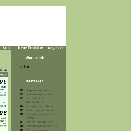
e Artikel
Neue Produkte
Angebote
Warenkorb
ist leer!
4
[»]
Preis
0
€
Bestseller
inkl.
uer *
01.
Argyreia nervosa
sten,
02.
Asarina erubescens
licken
03.
Acanthosicyos
naudinianus
04.
Aristolochia pothieri
05.
Artabotrys siamensis
0
€
06.
Asarina procumbens
creme
inkl.
uer *
07.
Akebia quinata 'Alba'
sten,
08.
Amalocalyx microlobus
licken
09.
Asarina procumbens