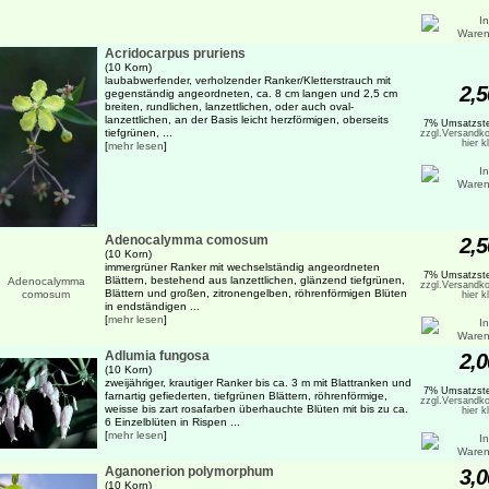
Acridocarpus pruriens
(10 Korn)
laubabwerfender, verholzender Ranker/Kletterstrauch mit
2,5
gegenständig angeordneten, ca. 8 cm langen und 2,5 cm
breiten, rundlichen, lanzettlichen, oder auch oval-
lanzettlichen, an der Basis leicht herzförmigen, oberseits
7% Umsatzste
tiefgrünen, ...
zzgl.Versandko
hier k
[
mehr lesen
]
Adenocalymma comosum
2,5
(10 Korn)
immergrüner Ranker mit wechselständig angeordneten
7% Umsatzste
Blättern, bestehend aus lanzettlichen, glänzend tiefgrünen,
zzgl.Versandko
Blättern und großen, zitronengelben, röhrenförmigen Blüten
hier k
in endständigen ...
[
mehr lesen
]
Adlumia fungosa
2,0
(10 Korn)
zweijähriger, krautiger Ranker bis ca. 3 m mit Blattranken und
7% Umsatzste
farnartig gefiederten, tiefgrünen Blättern, röhrenförmige,
zzgl.Versandko
weisse bis zart rosafarben überhauchte Blüten mit bis zu ca.
hier k
6 Einzelblüten in Rispen ...
[
mehr lesen
]
Aganonerion polymorphum
3,0
(10 Korn)