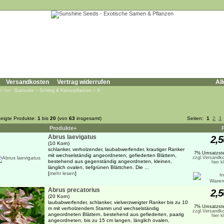
Versandkosten
Vertrag widerrufen
All
d hier:
Startseite
»
Schling & Kletterpflanzen
»
A
eigte Produkte:
1
bis
20
(von
63
insgesamt)
Seiten:
1
2
3
Produkte+
Abrus laevigatus
2,5
(10 Korn)
schlanker, verholzender, laubabwerfender, krautiger Ranker
7% Umsatzste
mit wechselständig angeordneten, gefiederten Blättern,
zzgl.Versandko
bestehend aus gegenständig angeordneten, kleinen,
hier k
länglich ovalen, tiefgrünen Blättchen. Die ...
[
mehr lesen
]
Abrus precatorius
2,5
(20 Korn)
laubabwerfender, schlanker, vielverzweigter Ranker bis zu 10
7% Umsatzste
m mit verholzendem Stamm und wechselständig
zzgl.Versandko
angeordneten Blättern, bestehend aus gefiederten, paarig
hier k
angeordneten, bis zu 15 cm langen, länglich ovalen,