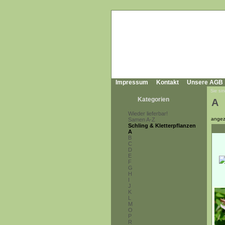
Impressum
Kontakt
Unsere AGB
Sie sin
Kategorien
A
Wieder lieferbar!
angez
Samen A-Z
Schling & Kletterpflanzen
A
B
C
D
E
F
G
H
I
J
K
L
M
O
P
R