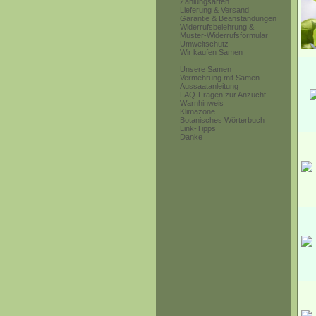
Zahlungsarten
Lieferung & Versand
Garantie & Beanstandungen
Widerrufsbelehrung &
Muster-Widerrufsformular
Umweltschutz
Wir kaufen Samen
------------------------
Unsere Samen
Vermehrung mit Samen
Aussaatanleitung
FAQ-Fragen zur Anzucht
Warnhinweis
Klimazone
Botanisches Wörterbuch
Link-Tipps
Danke