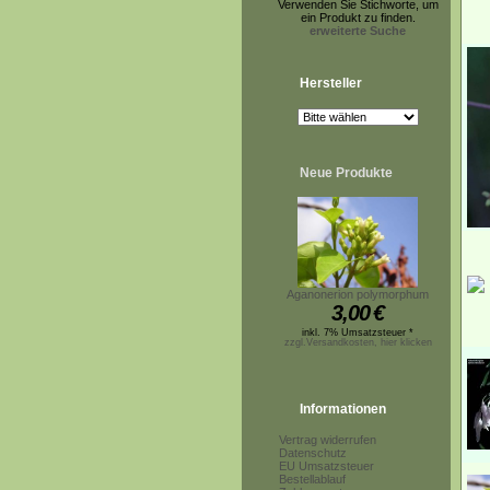
Verwenden Sie Stichworte, um
ein Produkt zu finden.
erweiterte Suche
Hersteller
Neue Produkte
Aganonerion polymorphum
3,00
€
inkl. 7% Umsatzsteuer *
zzgl.Versandkosten, hier klicken
Informationen
Vertrag widerrufen
Datenschutz
EU Umsatzsteuer
Bestellablauf