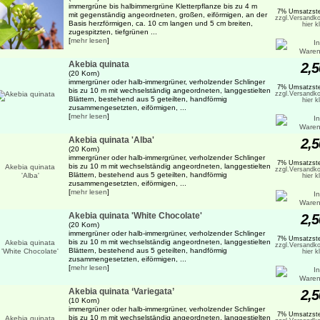
immergrüne bis halbimmergrüne Kletterpflanze bis zu 4 m
7% Umsatzste
mit gegenständig angeordneten, großen, eiförmigen, an der
zzgl.Versandko
Basis herzförmigen, ca. 10 cm langen und 5 cm breiten,
hier k
zugespitzten, tiefgrünen ...
[
mehr lesen
]
Akebia quinata
2,5
(20 Korn)
immergrüner oder halb-immergrüner, verholzender Schlinger
7% Umsatzste
bis zu 10 m mit wechselständig angeordneten, langgestielten
zzgl.Versandko
Blättern, bestehend aus 5 geteilten, handförmig
hier k
zusammengesetzten, eiförmigen, ...
[
mehr lesen
]
Akebia quinata 'Alba'
2,5
(20 Korn)
immergrüner oder halb-immergrüner, verholzender Schlinger
7% Umsatzste
bis zu 10 m mit wechselständig angeordneten, langgestielten
zzgl.Versandko
Blättern, bestehend aus 5 geteilten, handförmig
hier k
zusammengesetzten, eiförmigen, ...
[
mehr lesen
]
Akebia quinata 'White Chocolate'
2,5
(20 Korn)
immergrüner oder halb-immergrüner, verholzender Schlinger
7% Umsatzste
bis zu 10 m mit wechselständig angeordneten, langgestielten
zzgl.Versandko
Blättern, bestehend aus 5 geteilten, handförmig
hier k
zusammengesetzten, eiförmigen, ...
[
mehr lesen
]
Akebia quinata ‘Variegata’
2,5
(10 Korn)
immergrüner oder halb-immergrüner, verholzender Schlinger
7% Umsatzste
bis zu 10 m mit wechselständig angeordneten, langgestielten