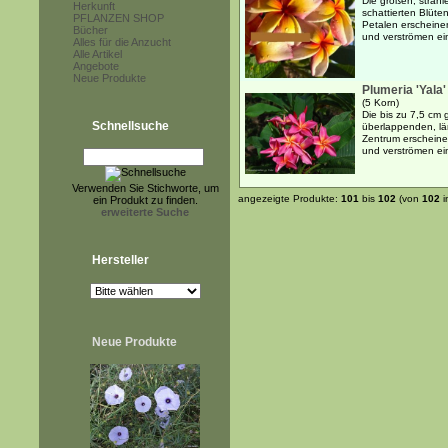
Die großen, strah
Herkunft
schattierten Blüte
PFLANZEN SHOP
Petalen erscheine
Bücher
und verströmen ei
Alles für die Anzucht
Alle Artikel
Angebote
Neue Produkte
Plumeria 'Yala'
(5 Korn)
Die bis zu 7,5 cm
Schnellsuche
überlappenden, lä
Zentrum erscheine
und verströmen ei
Verwenden Sie Stichworte, um
angezeigte Produkte:
101
bis
102
(von
102
i
ein Produkt zu finden.
erweiterte Suche
Hersteller
Neue Produkte