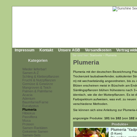
Impressum
Kontakt
Unsere AGB
Versandkosten
Vertrag wid
Sie sind hier:
Startseite
»
Plumeria
Kategorien
Plumeria
Wieder lieferbar!
Plumeria mit der deutschen Bezeichnung Fra
Samen A-Z
Schling & Kletterpflanzen
Trockenzeit laubabwerfender, sukkulenter Str
Frucht & Nutzpflanzen
m) mit wechselständig angeordneten, bis zu 40
Gemüse & Gewürze
Blüten erscheinen meist in Büscheln am Ende
Mangroven & Teich
Sämlingspflanzen blühen frühestens nach 3-4
Palmen & Palmfarne
Acacia
identisch, wie die der Mutterpflanzen. Es is
Adenium
Farbspektrum aufweisen, was evtl. zu neuen Z
Baumfarne/Farne
verschiedene Methoden.
Eucalyptus
Plumeria
Sie können sich eine Anleitung zur Plumeria
Hibiskus
Passiflora
angezeigte Produkte:
101
bis
102
(von
102
i
Musa
Proteen
Produkte+
Samen-Raritäten
Plumeria 'Yadp
Gekeimte Samen
(5 Korn)
Samen-Sets