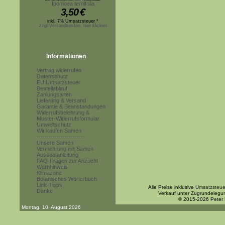
Ipomoea ternifolia
3,50
€
inkl. 7% Umsatzsteuer *
zzgl.Versandkosten, hier klicken
Informationen
Vertrag widerrufen
Datenschutz
EU Umsatzsteuer
Bestellablauf
Zahlungsarten
Lieferung & Versand
Garantie & Beanstandungen
Widerrufsbelehrung &
Muster-Widerrufsformular
Umweltschutz
Wir kaufen Samen
------------------------
Unsere Samen
Vermehrung mit Samen
Aussaatanleitung
FAQ-Fragen zur Anzucht
Warnhinweis
Klimazone
Botanisches Wörterbuch
Link-Tipps
Alle Preise inklusive
Umsatzsteue
Danke
Verkauf unter Zugrundelegu
© 2015-2026 Peter
Montag, 10. August 2026