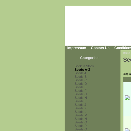
Impressum
Contact Us
Condition
You're
Categories
Se
Back in Stock
Seeds A-Z
Seeds A
Displ
Seeds B
Seeds C
Seeds D
Seeds E
Seeds F
Seeds G
Seeds H
Seeds I
Seeds J
Seeds K
Seeds L
Seeds M
Seeds N
Seeds O
Seeds P
Seeds Q