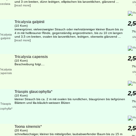
und 3 cm breiten, dünn ledrigen, elliptischen bis lanzettlichen, glänzend ...
sh
[
read more
]
Tricalysia galpinii
2,5
(10 Korn)
immergrüner, vielverzweigter Strauch oder mehrstämmiger kleiner Baum bis zu
7%
4 m mit hellbrauner Rinde, gegenständig angeordneten, bis zu 10 cm langen
und 3,5 cm breiten, ovalen bis lanzettlichen, ledrigen, oberseits glänzend ...
sh
[
read more
]
Tricalysia capensis
2,5
(10 Korn)
Beschreibung folgt....
7%
sh
Triaspis glaucophylla*
2,5
(10 Korn)
kleiner Strauch bis ca. 2 m mit ovalen bis rundlichen, blaugrünen bis tiefgrünen
7%
Blättern und lila-bläulich-weissen Blüten
sh
Toona sinensis*
2,5
(20 Korn)
schnellwüchsiger, kleiner bis mittelgroßer, laubabwerfender Baum bis zu 15 m