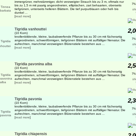
immergrüner, mehrstämmiger, dicht verzweigter Strauch bis zu 3 m, oftmals nur
7%
bis zu 1,5 m mit paarig angeordneten, elliptischen, zart behaarten, oberseits
tiefgrünen, unterseits helleren Blättern. Die tief purpurblauen oder hell- bis
sh
dunkel ...
[
read more
]
Tigridia vanhouttei
2,0
(10 Korn)
knollenbildende, kleine, laubabwerfende Pflanze bis zu 30 cm mit fächerartig
7%
angeordneten, schwertförmigen, tiefgrünen Blättern mit auffälliger Nervatur. Die
aufrechten, manchmal verzweigten Blütenstiele bestehen aus ...
sh
[
read more
]
Tigridia pavonina alba
2,5
(10 Korn)
knollenbildende, kleine, laubabwerfende Pflanze bis zu 30 cm mit fächerartig
7%
angeordneten, schwertförmigen, tiefgrünen Blättern mit auffälliger Nervatur. Die
aufrechten, manchmal verzweigten Blütenstiele bestehen aus ...
sh
[
read more
]
Tigridia pavonia
2,3
(10 Korn)
knollenbildende, kleine, laubabwerfende Pflanze bis zu 30 cm mit fächerartig
7%
angeordneten, schwertförmigen, tiefgrünen Blättern mit auffälliger Nervatur. Die
aufrechten, manchmal verzweigten Blütenstiele bestehen aus ...
sh
[
read more
]
Tigridia chiapensis
2,0