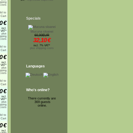
ipping
costs
Specials
0
€
incl.
 VAT*
Mucuna sloanei
plus
60,00EUR
ipping
32,10
€
costs
incl. 7% VAT*
plus shipping costs
0
€
incl.
 VAT*
Languages
plus
ipping
costs
0
€
Who's online?
incl.
There currently are
 VAT*
369 guests
plus
ipping
online.
costs
0
€
incl.