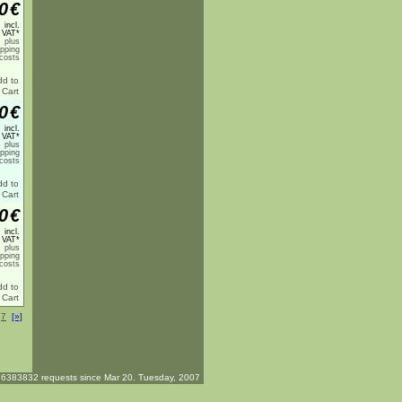
0
€
incl.
 VAT*
plus
ipping
costs
0
€
incl.
 VAT*
plus
ipping
costs
0
€
incl.
 VAT*
plus
ipping
costs
.
7
[»]
6383832 requests since Mar 20. Tuesday, 2007