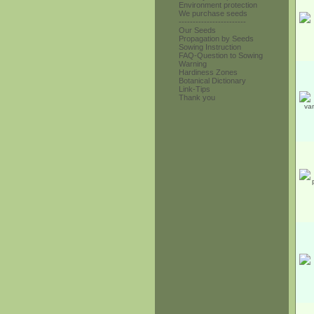
Environment protection
We purchase seeds
------------------------
Our Seeds
Propagation by Seeds
Sowing Instruction
FAQ-Question to Sowing
Warning
Hardiness Zones
Botanical Dictionary
Link-Tips
Thank you