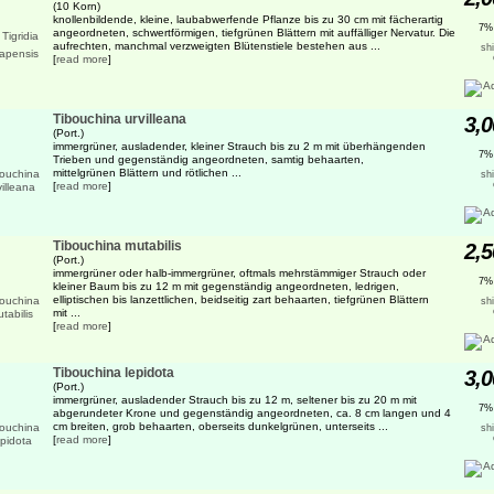
(10 Korn)
knollenbildende, kleine, laubabwerfende Pflanze bis zu 30 cm mit fächerartig
7%
angeordneten, schwertförmigen, tiefgrünen Blättern mit auffälliger Nervatur. Die
aufrechten, manchmal verzweigten Blütenstiele bestehen aus ...
sh
[
read more
]
Tibouchina urvilleana
3,0
(Port.)
immergrüner, ausladender, kleiner Strauch bis zu 2 m mit überhängenden
7%
Trieben und gegenständig angeordneten, samtig behaarten,
mittelgrünen Blättern und rötlichen ...
sh
[
read more
]
Tibouchina mutabilis
2,5
(Port.)
immergrüner oder halb-immergrüner, oftmals mehrstämmiger Strauch oder
7%
kleiner Baum bis zu 12 m mit gegenständig angeordneten, ledrigen,
elliptischen bis lanzettlichen, beidseitig zart behaarten, tiefgrünen Blättern
sh
mit ...
[
read more
]
Tibouchina lepidota
3,0
(Port.)
immergrüner, ausladender Strauch bis zu 12 m, seltener bis zu 20 m mit
7%
abgerundeter Krone und gegenständig angeordneten, ca. 8 cm langen und 4
cm breiten, grob behaarten, oberseits dunkelgrünen, unterseits ...
sh
[
read more
]