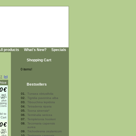
ll products
What's New?
Specials
Shopping Cart
0 items!
.
7
[»]
Price
Bestsellers
0
€
01.
Turraea obtusifolia
incl.
 VAT*
02.
Tigridia pavonina alba
plus
03.
Tibouchina lepidota
ipping
costs
04.
Tetradenia riparia
05.
Toona sinensis*
06.
Terminalia sericea
07.
Templetonia hookeri
0
€
08.
Tecomaria capensis
aurea
incl.
09.
Trichodesma zeylanicum
 VAT*
plus
10.
Tephrosia capensis