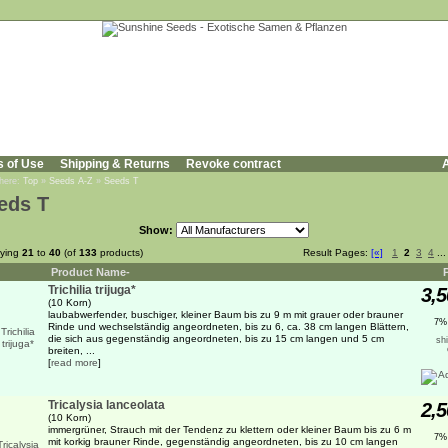
s of Use
Shipping & Returns
Revoke contract
A
 here:
Top
»
Seeds A-Z
»
Seeds T
eds T
Show:
aying
21
to
40
(of
133
products)
Result Pages:
[«]
1
2
3
4
..
Product Name-
Trichilia trijuga*
3,5
(10 Korn)
laubabwerfender, buschiger, kleiner Baum bis zu 9 m mit grauer oder brauner
7%
Rinde und wechselständig angeordneten, bis zu 6, ca. 38 cm langen Blättern,
die sich aus gegenständig angeordneten, bis zu 15 cm langen und 5 cm
sh
breiten, ...
[
read more
]
Tricalysia lanceolata
2,5
(10 Korn)
immergrüner, Strauch mit der Tendenz zu klettern oder kleiner Baum bis zu 6 m
7%
mit korkig brauner Rinde, gegenständig angeordneten, bis zu 10 cm langen