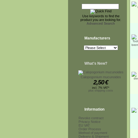
Use keywords to find the
product you are looking for.
Advanced Search
Manufacturers
What's New?
Calopogonium mucunoides
2,50
€
incl. 7% VAT*
plus shipping costs
Information
Revoke contract
Privacy Notice
EU VAT
Order Process
Method of payment
Delivery & Shipment