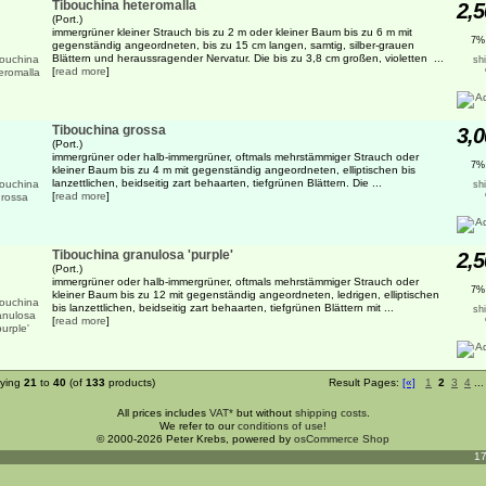
Tibouchina heteromalla
2,5
(Port.)
immergrüner kleiner Strauch bis zu 2 m oder kleiner Baum bis zu 6 m mit
7%
gegenständig angeordneten, bis zu 15 cm langen, samtig, silber-grauen
Blättern und heraussragender Nervatur. Die bis zu 3,8 cm großen, violetten ...
sh
[
read more
]
Tibouchina grossa
3,0
(Port.)
immergrüner oder halb-immergrüner, oftmals mehrstämmiger Strauch oder
7%
kleiner Baum bis zu 4 m mit gegenständig angeordneten, elliptischen bis
lanzettlichen, beidseitig zart behaarten, tiefgrünen Blättern. Die ...
sh
[
read more
]
Tibouchina granulosa 'purple'
2,5
(Port.)
immergrüner oder halb-immergrüner, oftmals mehrstämmiger Strauch oder
7%
kleiner Baum bis zu 12 mit gegenständig angeordneten, ledrigen, elliptischen
bis lanzettlichen, beidseitig zart behaarten, tiefgrünen Blättern mit ...
sh
[
read more
]
aying
21
to
40
(of
133
products)
Result Pages:
[«]
1
2
3
4
..
All prices includes
VAT*
but without
shipping costs
.
We refer to our
conditions of use!
© 2000-2026 Peter Krebs, powered by
osCommerce Shop
17