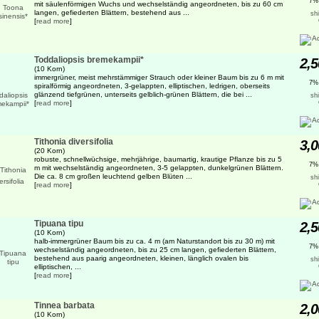
7%
mit säulenförmigen Wuchs und wechselständig angeordneten, bis zu 60 cm
langen, gefiederten Blättern, bestehend aus ...
sh
[
read more
]
Toddaliopsis bremekampii*
2,5
(10 Korn)
immergrüner, meist mehrstämmiger Strauch oder kleiner Baum bis zu 6 m mit
7%
spiralförmig angeordneten, 3-gelappten, elliptischen, ledrigen, oberseits
glänzend tiefgrünen, unterseits gelblich-grünen Blättern, die bei ...
sh
[
read more
]
Tithonia diversifolia
3,0
(20 Korn)
robuste, schnellwüchsige, mehrjährige, baumartig, krautige Pflanze bis zu 5
7%
m mit wechselständig angeordneten, 3-5 gelappten, dunkelgrünen Blättern.
Die ca. 8 cm großen leuchtend gelben Blüten ...
sh
[
read more
]
Tipuana tipu
2,5
(10 Korn)
halb-immergrüner Baum bis zu ca. 4 m (am Naturstandort bis zu 30 m) mit
7%
wechselständig angeordneten, bis zu 25 cm langen, gefiederten Blättern,
bestehend aus paarig angeordneten, kleinen, länglich ovalen bis
sh
elliptischen, ...
[
read more
]
Tinnea barbata
2,0
(10 Korn)