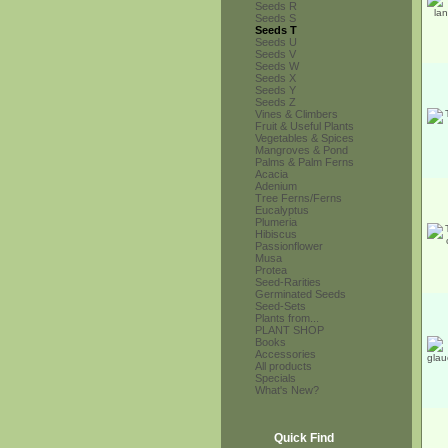
Seeds R
Seeds S
Seeds T
Seeds U
Seeds V
Seeds W
Seeds X
Seeds Y
Seeds Z
Vines & Climbers
Fruit & Useful Plants
Vegetables & Spices
Mangroves & Pond
Palms & Palm Ferns
Acacia
Adenium
Tree Ferns/Ferns
Eucalyptus
Plumeria
Hibiscus
Passionflower
Musa
Protea
Seed-Rarities
Germinated Seeds
Seed-Sets
Plants from...
PLANT SHOP
Books
Accessories
All products
Specials
What's New?
Quick Find