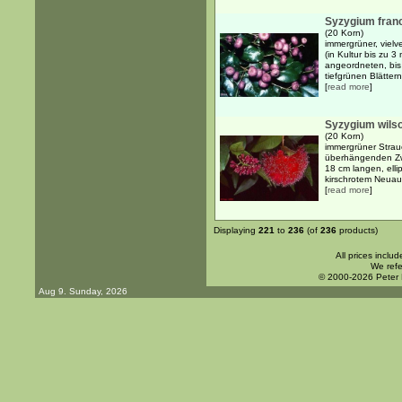
Syzygium franc
(20 Korn)
immergrüner, viel
(in Kultur bis zu 
angeordneten, bis 
tiefgrünen Blättern 
[
read more
]
Syzygium wilso
(20 Korn)
immergrüner Strauc
überhängenden Zw
18 cm langen, ellip
kirschrotem Neuaust
[
read more
]
Displaying
221
to
236
(of
236
products)
All prices inclu
We refe
© 2000-2026 Peter
Aug 9. Sunday, 2026