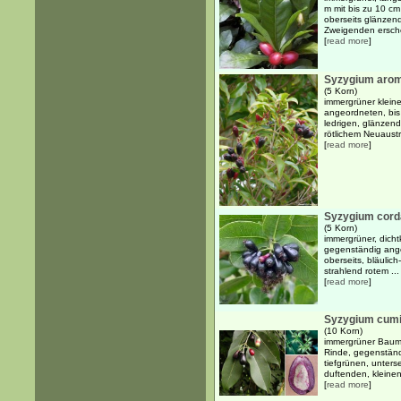
m mit bis zu 10 cm
oberseits glänzend
Zweigenden ersche
[
read more
]
Syzygium aro
(5 Korn)
immergrüner klein
angeordneten, bis 
ledrigen, glänzend
rötlichem Neuaustri
[
read more
]
Syzygium cord
(5 Korn)
immergrüner, dicht
gegenständig angeo
oberseits, bläulich
strahlend rotem ...
[
read more
]
Syzygium cumi
(10 Korn)
immergrüner Baum b
Rinde, gegenständi
tiefgrünen, unterse
duftenden, kleinen,
[
read more
]