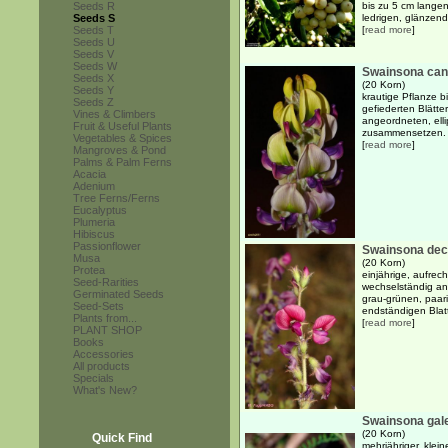
Seeds R
bis zu 5 cm langen
Seeds S
ledrigen, glänzend 
Seeds T
[
read more
]
Seeds U
Seeds V
Seeds W
Swainsona ca
Seeds X
(20 Korn)
Seeds Y
krautige Pflanze 
Seeds Z
gefiederten Blätte
Vines & Climbers
angeordneten, ell
Fruit & Useful Plants
zusammensetzen. Di
Vegetables & Spices
[
read more
]
Mangroves & Pond
Palms & Palm Ferns
Acacia
Adenium
Tree Ferns/Ferns
Eucalyptus
Plumeria
Hibiscus
Passionflower
Swainsona dec
Musa
(20 Korn)
Protea
einjährige, aufrech
Seed-Rarities
wechselständig ang
Germinated Seeds
grau-grünen, paar
Seed-Sets
endständigen Blatt
Plants from...
[
read more
]
PLANT SHOP
Books
Accessories
All products
Specials
What's New?
Swainsona gale
(20 Korn)
Quick Find
mehrjähriger, klei