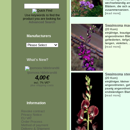
wechselständig ang
Blättern, die sich
zusammensetzen. D
[
read more
]
Use keywords to find the
product you are looking for.
Advanced Search
Swainsona mac
(20 Korn)
einjährige, krauti
Manufacturers
angeordneten Blät
gefiederten, tief
langen, violetten, .
[
read more
]
What's New?
Ipomoea hildebrandtii
Swainsona ste
4,00
€
(20 Korn)
einjähriger, kleine
incl. 7% VAT*
angeordneten, gefi
plus shipping costs
paarig angeordnet
endständigen Blat
[
read more
]
Information
Revoke contract
Privacy Notice
EU VAT
Order Process
Method of payment
Delivery & Shipment