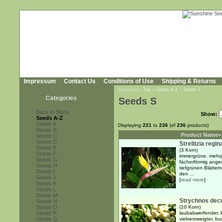
Impressum
Contact Us
Conditions of Use
Shipping & Returns
You're here:
Top
»
Seeds A-Z
»
Seeds S
Categories
Seeds S
Back in Stock
Show:
Seeds A-Z
Seeds A
Displaying
221
to
236
(of
236
products)
Seeds B
Product Name+
Seeds C
Seeds D
Strelitzia regi
Seeds E
(3 Korn)
Seeds F
immergrüne, mehrj
Seeds G
fächerförmig angeo
Seeds H
tiefgrünen Blätter
Seeds I
den ...
Seeds J
[
read more
]
Seeds K
Seeds L
Seeds M
Strychnos dec
Seeds N
Seeds O
(10 Korn)
Seeds P
laubabwerfender, k
Seeds Q
vielverzweigter, 