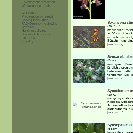
Environment protection
We purchase seeds
------------------------
Our Seeds
Propagation by Seeds
Sowing Instruction
Swainsona stip
FAQ-Question to Sowing
(20 Korn)
Warning
mehrjähriger, meis
Hardiness Zones
zu 50 cm mit wech
Botanical Dictionary
die sich aus mitte
Link-Tips
Blättchen und eine
Thank you
[
read more
]
Syncarpia glom
(Port.)
immergrüner Baum 
länglich ovalen bis
behaarten Blättern
verströmen. Die kle
[
read more
]
Syncolostemon
(10 Korn)
mehrjähriger, klei
holzigem Wurzelsto
Jugenstadium lila
angeordneten, bis
[
read more
]
Synsepalum du
(5 Korn)
immergrüner, lang