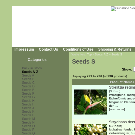
Impressum
Contact Us
Conditions of Use
Shipping & Returns
You're here:
Top
»
Seeds A-Z
»
Seeds S
Categories
Seeds S
Back in Stock
Show:
Seeds A-Z
Seeds A
Displaying
221
to
236
(of
236
products)
Seeds B
Product Name+
Seeds C
Seeds D
Strelitzia regi
Seeds E
(3 Korn)
Seeds F
immergrüne, mehrj
Seeds G
fächerförmig angeo
Seeds H
tiefgrünen Blätter
Seeds I
den ...
Seeds J
[
read more
]
Seeds K
Seeds L
Seeds M
Strychnos dec
Seeds N
Seeds O
(10 Korn)
Seeds P
laubabwerfender, k
Seeds Q
vielverzweigter, 