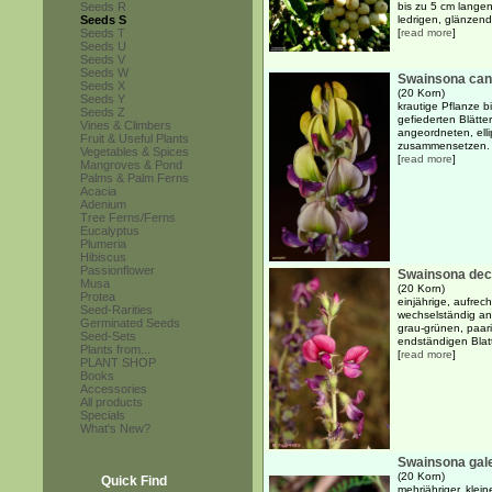
Seeds R
bis zu 5 cm langen
Seeds S
ledrigen, glänzend 
Seeds T
[
read more
]
Seeds U
Seeds V
Seeds W
Swainsona ca
Seeds X
(20 Korn)
Seeds Y
krautige Pflanze 
Seeds Z
gefiederten Blätte
Vines & Climbers
angeordneten, ell
Fruit & Useful Plants
zusammensetzen. Di
Vegetables & Spices
[
read more
]
Mangroves & Pond
Palms & Palm Ferns
Acacia
Adenium
Tree Ferns/Ferns
Eucalyptus
Plumeria
Hibiscus
Passionflower
Swainsona dec
Musa
(20 Korn)
Protea
einjährige, aufrech
Seed-Rarities
wechselständig ang
Germinated Seeds
grau-grünen, paar
Seed-Sets
endständigen Blatt
Plants from...
[
read more
]
PLANT SHOP
Books
Accessories
All products
Specials
What's New?
Swainsona gale
(20 Korn)
Quick Find
mehrjähriger, klei