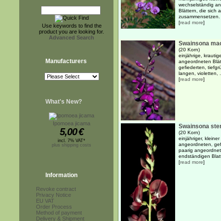
wechselständig ang
Blättern, die sich
zusammensetzen. D
[
read more
]
Use keywords to find the
product you are looking for.
Advanced Search
Swainsona mac
(20 Korn)
einjährige, krauti
Manufacturers
angeordneten Blät
gefiederten, tief
langen, violetten, .
[
read more
]
What's New?
Ipomoea jicama
Swainsona ste
5,00
€
(20 Korn)
einjähriger, kleine
incl. 7% VAT*
angeordneten, gefi
plus shipping costs
paarig angeordnet
endständigen Blat
[
read more
]
Information
Revoke contract
Privacy Notice
EU VAT
Order Process
Method of payment
Delivery & Shipment