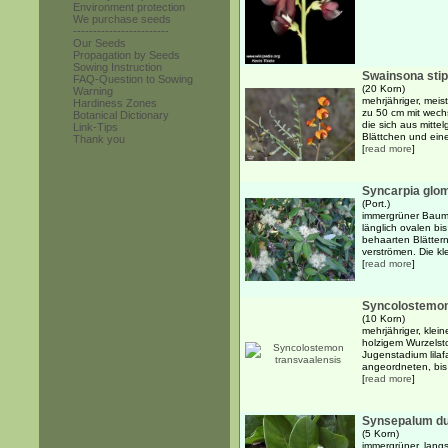
Environment protection
We purchase seeds
------------------------
Our Seeds
Propagation by Seeds
Sowing Instruction
Swainsona stip
FAQ-Question to Sowing
(20 Korn)
Warning
mehrjähriger, meis
Hardiness Zones
zu 50 cm mit wech
Botanical Dictionary
die sich aus mitte
Link-Tips
Blättchen und eine
Thank you
[
read more
]
Syncarpia glom
(Port.)
immergrüner Baum 
länglich ovalen bis
behaarten Blättern
verströmen. Die kle
[
read more
]
Syncolostemon
(10 Korn)
mehrjähriger, klei
holzigem Wurzelsto
Jugenstadium lila
angeordneten, bis
[
read more
]
Synsepalum du
(5 Korn)
immergrüner, lang