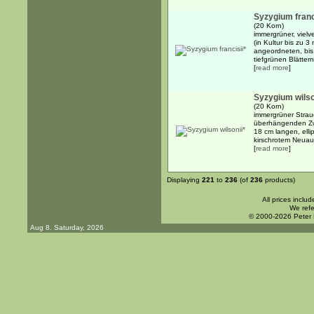
Syzygium franc
(20 Korn)
immergrüner, viel
(in Kultur bis zu 
angeordneten, bis 
tiefgrünen Blättern 
[
read more
]
Syzygium wilso
(20 Korn)
immergrüner Strauc
überhängenden Zw
18 cm langen, ellip
kirschrotem Neuaust
[
read more
]
Displaying
221
to
236
(of
236
products)
All prices inclu
We refe
© 2000-2026 Peter
Aug 8. Saturday, 2026