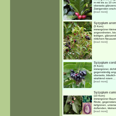
m mit bis zu 10 cm
oberseits glänzend
Zweigenden ersche
[
read more
]
Syzygium aro
(5 Korn)
immergrüner klein
angeordneten, bis 
ledrigen, glänzend
rötlichem Neuaustri
[
read more
]
Syzygium cord
(5 Korn)
immergrüner, dicht
gegenständig angeo
oberseits, bläulich
strahlend rotem ...
[
read more
]
Syzygium cumi
(10 Korn)
immergrüner Baum b
Rinde, gegenständi
tiefgrünen, unterse
duftenden, kleinen,
[
read more
]