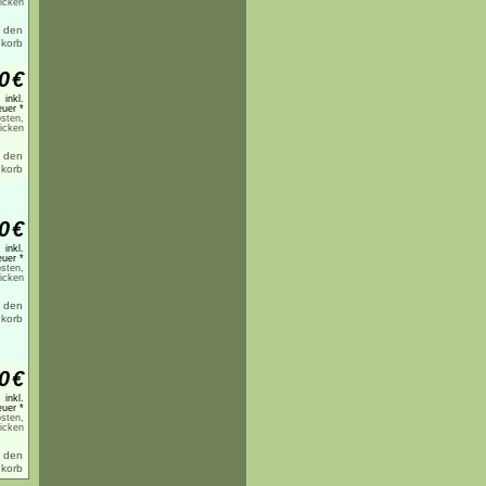
licken
0
€
inkl.
uer *
sten,
licken
0
€
inkl.
uer *
sten,
licken
0
€
inkl.
uer *
sten,
licken