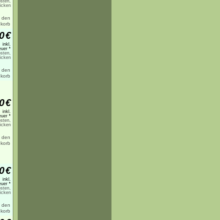
sten,
licken
0
€
inkl.
uer *
sten,
licken
0
€
inkl.
uer *
sten,
licken
0
€
inkl.
uer *
sten,
licken