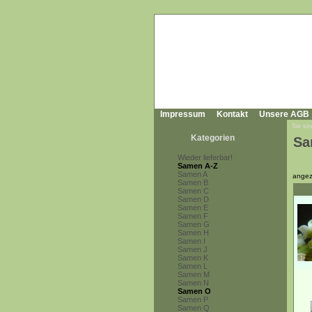
Impressum
Kontakt
Unsere AGB
Sie sin
Kategorien
Sa
Wieder lieferbar!
Samen A-Z
Samen A
angez
Samen B
Samen C
Samen D
Samen E
Samen F
Samen G
Samen H
Samen I
Samen J
Samen K
Samen L
Samen M
Samen N
Samen O
Samen P
Samen Q