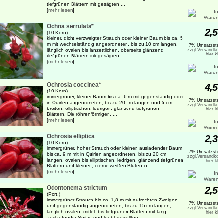
tiefgrünen Blättern mit gesägten ...
[
mehr lesen
]
Ochna serrulata*
2,5
(10 Korn)
kleiner, dicht verzweigter Strauch oder kleiner Baum bis ca. 5
m mit wechselständig angeordneten, bis zu 10 cm langen,
7% Umsatzste
länglich ovalen bis lanzettlichen, oberseits glänzend
zzgl.Versandko
hier k
tiefgrünen Blättern mit gesägten ...
[
mehr lesen
]
Ochrosia coccinea*
4,5
(10 Korn)
immergrüner, kleiner Baum bis ca. 6 m mit gegenständig oder
7% Umsatzste
in Quirlen angeordneten, bis zu 20 cm langen und 5 cm
zzgl.Versandko
breiten, elliptischen, ledrigen, glänzend tiefgrünen
hier k
Blättern. Die röhrenförmigen, ...
[
mehr lesen
]
Ochrosia elliptica
2,3
(10 Korn)
immergrüner, hoher Strauch oder kleiner, ausladender Baum
7% Umsatzste
bis ca. 9 m mit in Quirlen angeordneten, bis zu 20 cm
zzgl.Versandko
langen, ovalen bis elliptischen, ledrigen, glänzend tiefgrünen
hier k
Blättern und kleinen, creme-weißen Blüten in ...
[
mehr lesen
]
Odontonema strictum
2,5
(Port.)
immergrüner Strauch bis ca. 1,8 m mit aufrechten Zweigen
7% Umsatzste
und gegenständig angeordneten, bis zu 15 cm langen,
zzgl.Versandko
länglich ovalen, mittel- bis tiefgrünen Blättern mit lang
hier k
auslaufender Spitze und leicht gewellten ...