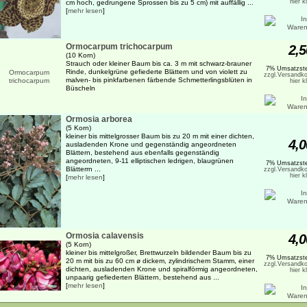
hier k
cm hoch, gedrungene Sprossen bis zu 5 cm) mit auffällig ...
[
mehr lesen
]
Ormocarpum trichocarpum
2,5
(10 Korn)
Strauch oder kleiner Baum bis ca. 3 m mit schwarz-brauner
7% Umsatzste
Rinde, dunkelgrüne gefiederte Blättern und von violett zu
zzgl.Versandko
malven- bis pinkfarbenen färbende Schmetterlingsblüten in
hier k
Büscheln
Ormosia arborea
(5 Korn)
kleiner bis mittelgrosser Baum bis zu 20 m mit einer dichten,
4,0
ausladenden Krone und gegenständig angeordneten
Blättern, bestehend aus ebenfalls gegenständig
angeordneten, 9-11 elliptischen ledrigen, blaugrünen
7% Umsatzste
Blätterrn ...
zzgl.Versandko
hier k
[
mehr lesen
]
Ormosia calavensis
4,0
(5 Korn)
kleiner bis mittelgroßer, Brettwurzeln bildender Baum bis zu
7% Umsatzste
20 m mit bis zu 60 cm ø dickem, zylindrischem Stamm, einer
zzgl.Versandko
dichten, ausladenden Krone und spiralförmig angeordneten,
hier k
unpaarig gefiederten Blättern, bestehend aus ...
[
mehr lesen
]