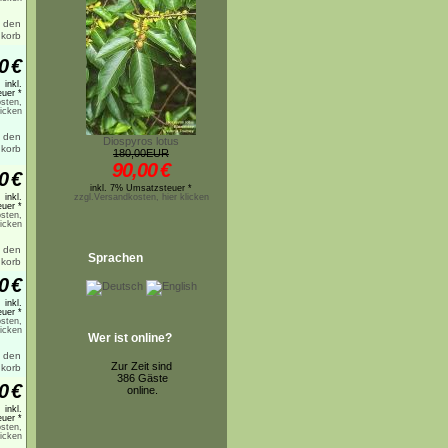
0
€
inkl.
uer *
sten,
licken
Diospyros lotus
180,00EUR
90,00
€
0
€
inkl. 7% Umsatzsteuer *
inkl.
zzgl.Versandkosten, hier klicken
uer *
sten,
licken
Sprachen
0
€
inkl.
uer *
sten,
licken
Wer ist online?
Zur Zeit sind
386 Gäste
0
€
online.
inkl.
uer *
sten,
licken