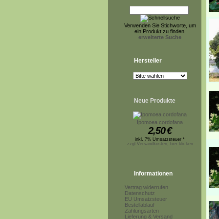
Verwenden Sie Stichworte, um
ein Produkt zu finden.
erweiterte Suche
Hersteller
Neue Produkte
Ipomoea cordofana
2,50
€
inkl. 7% Umsatzsteuer *
zzgl.Versandkosten, hier klicken
Informationen
Vertrag widerrufen
Datenschutz
EU Umsatzsteuer
Bestellablauf
Zahlungsarten
Lieferung & Versand