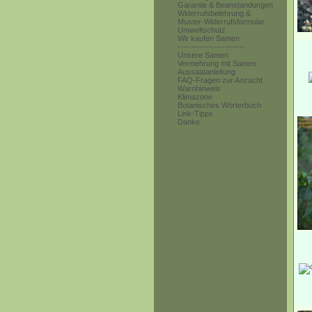
Garantie & Beanstandungen
Widerrufsbelehrung &
Muster-Widerrufsformular
Umweltschutz
Wir kaufen Samen
------------------------
Unsere Samen
Vermehrung mit Samen
Aussaatanleitung
FAQ-Fragen zur Anzucht
Warnhinweis
Klimazone
Botanisches Wörterbuch
Link-Tipps
Danke