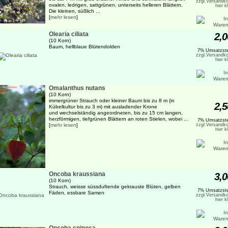
zzgl.Versandko
ovalen, ledrigen, sattgrünen, unterseits helleren Blättern.
hier k
Die kleinen, süßlich ...
[
mehr lesen
]
Olearia ciliata
2,0
(10 Korn)
Baum, hellblaue Blütendolden
7% Umsatzste
zzgl.Versandko
hier k
Omalanthus nutans
(10 Korn)
immergrüner Strauch oder kleiner Baum bis zu 8 m (in
2,5
Kübelkultur bis zu 3 m) mit ausladender Krone
und wechselständig angeordneten, bis zu 15 cm langen,
herzförmigen, tiefgrünen Blättern an roten Stielen, wobei ...
7% Umsatzste
[
mehr lesen
]
zzgl.Versandko
hier k
Oncoba kraussiana
3,0
(10 Korn)
Strauch, weisse süssduftende gekrauste Blüten, gelben
7% Umsatzste
Fäden, essbare Samen
zzgl.Versandko
hier k