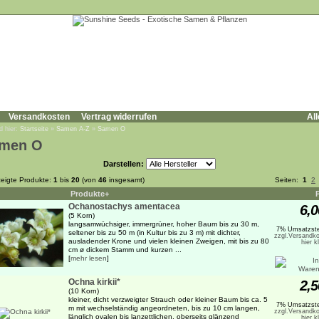
Versandkosten
Vertrag widerrufen
All
d hier:
Startseite
»
Samen A-Z
»
Samen O
men O
Darstellen:
eigte Produkte:
1
bis
20
(von
46
insgesamt)
Seiten:
1
2
Produkte+
Ochanostachys amentacea
6,0
(5 Korn)
langsamwüchsiger, immergrüner, hoher Baum bis zu 30 m,
7% Umsatzste
seltener bis zu 50 m (in Kultur bis zu 3 m) mit dichter,
zzgl.Versandko
ausladender Krone und vielen kleinen Zweigen, mit bis zu 80
hier k
cm ø dickem Stamm und kurzen ...
[
mehr lesen
]
Ochna kirkii*
2,5
(10 Korn)
kleiner, dicht verzweigter Strauch oder kleiner Baum bis ca. 5
7% Umsatzste
m mit wechselständig angeordneten, bis zu 10 cm langen,
zzgl.Versandko
länglich ovalen bis lanzettlichen, oberseits glänzend
hier k