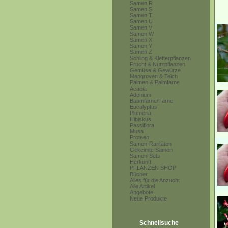
Samen R
Samen S
Samen T
Samen U
Samen V
Samen W
Samen X
Samen Y
Samen Z
Schling & Kletterpflanzen
Frucht & Nutzpflanzen
Gemüse & Gewürze
Mangroven & Teich
Palmen & Palmfarne
Acacia
Adenium
Baumfarne/Farne
Eucalyptus
Plumeria
Hibiskus
Passiflora
Musa
Proteen
Samen-Raritäten
Gekeimte Samen
Samen-Sets
Herkunft
PFLANZEN SHOP
Bücher
Alles für die Anzucht
Alle Artikel
Angebote
Neue Produkte
Schnellsuche