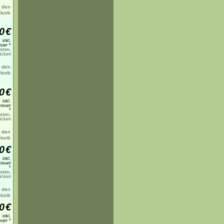
0
€
inkl.
uer *
sten,
licken
0
€
inkl.
teuer
*
sten,
licken
0
€
inkl.
teuer
*
sten,
licken
0
€
inkl.
uer *