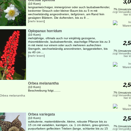
Oncoba spinosa
3,0
(10 Korn)
langsamwüchsiger, immergrüner oder auch laubabwerfender,
7% Umsatzste
bedornter Strauch oder kleiner Baum bis zu 5 m mit
zzgl.Versandko
wechselständig angeordneten, tiefgrünen, am Rand fein
hier k
gesägten Blättern. Die duftenden, bis zu 8 ...
[
mehr lesen
]
Oplopanax horridum
(10 Korn)
mehrjährige, oftmals auch nur einjährig gezogene,
2,5
rhizombildende, laubabwerfende, stachelige Pflanze bis zu 3
m mit meist nur einem oder auch mehreren aufrechten
Stengeln, wechselständig aneordneten, langgestielten, bis
7% Umsatzste
zu 40 cm ...
zzgl.Versandko
[
mehr lesen
]
hier k
Orbea melanantha
2,5
(10 Korn)
Beschreibung folgt........
7% Umsatzste
zzgl.Versandko
hier k
Orbea variegata
2,5
(10 Korn)
sukkulente, mattenbildende, kleine, robuste Pflanze bis zu
15 cm mit variablen, kantigen, ca. 1 cm dicken, grau-grünen,
7% Umsatzste
purpurfarben gefleckten Trieben (lange, schlanke bis zu 15
zzgl.Versandko