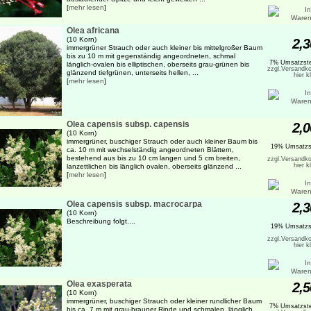
[
mehr lesen
]
Olea africana
(10 Korn)
2,3
immergrüner Strauch oder auch kleiner bis mittelgroßer Baum
bis zu 10 m mit gegenständig angeordneten, schmal
7% Umsatzste
länglich-ovalen bis elliptischen, oberseits grau-grünen bis
zzgl.Versandko
glänzend tiefgrünen, unterseits hellen, ...
hier k
[
mehr lesen
]
Olea capensis subsp. capensis
2,0
(10 Korn)
immergrüner, buschiger Strauch oder auch kleiner Baum bis
19% Umsatzs
ca. 10 m mit wechselständig angeordneten Blättern,
bestehend aus bis zu 10 cm langen und 5 cm breiten,
zzgl.Versandko
hier k
lanzettlichen bis länglich ovalen, oberseits glänzend ...
[
mehr lesen
]
Olea capensis subsp. macrocarpa
2,3
(10 Korn)
Beschreibung folgt....
19% Umsatzs
zzgl.Versandko
hier k
Olea exasperata
2,5
(10 Korn)
immergrüner, buschiger Strauch oder kleiner rundlicher Baum
7% Umsatzste
bis ca. 7 m mit grau-brauner Rinde und schmalen, länglich