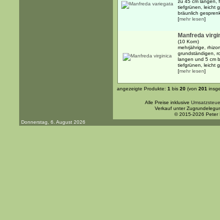
zu 45 cm langen, f
tiefgrünen, leicht
bräunlich gesprenk
[
mehr lesen
]
Manfreda virgi
(10 Korn)
mehrjährige, rhiz
grundständigen, r
langen und 5 cm br
tiefgrünen, leicht 
[
mehr lesen
]
angezeigte Produkte:
1
bis
20
(von
201
insg
Alle Preise inklusive
Umsatzsteue
Verkauf unter Zugrundelegu
© 2015-2026 Peter
Donnerstag, 6. August 2026