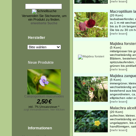
[
mehr lesen
]
Macroptilium l
(20 Korn)
Verwenden Sie Stichworte, um
laubabwerfender, e
ein Produkt zu finden.
zu 1 m mit wechse
erweiterte Suche
bis zu 8 cm langen
Die bis zu 30 cm h
[
mehr lesen
]
Hersteller
Majidea forster
(5 Korn)
mittelgrosser bis 
wechselständig an
Blättern, bestehen
Neue Produkte
spitzzulaufenden,
grünen bis pinkfar
[
mehr lesen
]
Majidea zangu
(5 Korn)
immergrüner, klein
wechselständig an
bestehend aus bis
angeordneten, ca.
Calopogonium mucunoides
elliptischen oder ov
2,50
€
[
mehr lesen
]
inkl. 7% Umsatzsteuer *
Malachra alceif
zzgl.Versandkosten, hier klicken
(20 Korn)
aufrechter, kleiner
wechselständig an
ungelappten, bis z
handförmigen, satt
Informationen
[
mehr lesen
]