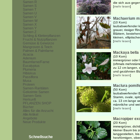
Samen R
die sich aus gege
Samen S
[
mehr lesen
]
Samen T
Samen U
Samen V
Machaerium mil
Samen W
(10 Korn)
Samen X
laubabwerfender kl
Samen Y
grauer, rissiger R
Samen Z
Blättern, bestehe
Schling & Kletterpflanzen
kleinen, elliptische
Frucht & Nutzpflanzen
[
mehr lesen
]
Gemüse & Gewürze
Mangroven & Teich
Palmen & Palmfarne
Mackaya bella
Acacia
(10 Korn)
Adenium
immergrüner oder 
Baumfarne/Farne
(oftmals mehrstäm
Eucalyptus
zu 12 cm langen, e
Plumeria
und gezähnten Blat
Hibiskus
[
mehr lesen
]
Passiflora
Musa
Proteen
Maclura pomif
Samen-Raritäten
(50 Korn)
Gekeimte Samen
laubabwerfender B
Samen-Sets
Stamm, ovale, spi
Herkunft
ca. 13 cm lange w
PFLANZEN SHOP
männliche und weib
Bücher
[
mehr lesen
]
Alles für die Anzucht
Alle Artikel
Angebote
Macropiper ex
Neue Produkte
(20 Korn)
immergrüner, dicht
kleiner Baum bis 
langgestielten, bi
Schnellsuche
herzförmigen, ober