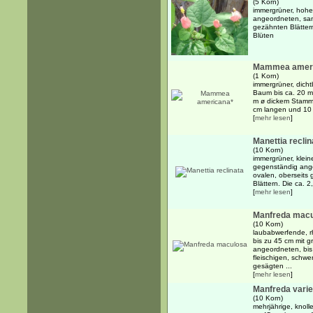
(5 Korn)
immergrüner, hohe
angeordneten, sam
gezähnten Blätter
Blüten
Mammea amer
(1 Korn)
immergrüner, dicht
Baum bis ca. 20 m 
m ø dickem Stamm
cm langen und 10 cm
[
mehr lesen
]
Manettia reclin
(10 Korn)
immergrüner, klein
gegenständig ange
ovalen, oberseits 
Blättern. Die ca. 2
[
mehr lesen
]
Manfreda mac
(10 Korn)
laubabwerfende, r
bis zu 45 cm mit g
angeordneten, bis
fleischigen, schwe
gesägten ...
[
mehr lesen
]
Manfreda vari
(10 Korn)
mehrjährige, knoll