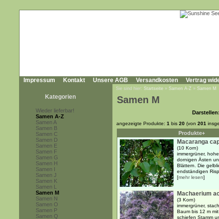
Impressum
Kontakt
Unsere AGB
Versandkosten
Vertrag wid
Sie sind hier:
Startseite
»
Samen A-Z
»
Samen M
Kategorien
Samen M
Wieder lieferbar!
Darstellen
Samen A-Z
Samen A
angezeigte Produkte:
1
bis
20
(von
201
insg
Samen B
Produkte+
Samen C
Samen D
Macaranga cap
Samen E
(10 Korn)
Samen F
immergrüner, hohe
Samen G
dornigen Ästen und
Samen H
Blättern. Die gelb
Samen I
endständigen Risp
Samen J
[
mehr lesen
]
Samen K
Samen L
Samen M
Machaerium a
Samen N
(3 Korn)
Samen O
immergrüner, stach
Samen P
Baum bis 12 m mit 
Samen Q
schiefen Stamm un