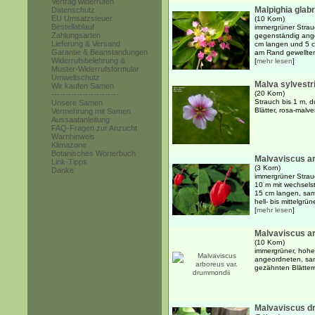
Vertrag widerrufen
Malpighia glab
Datenschutz
EU Umsatzsteuer
(10 Korn)
Bestellablauf
immergrüner Strau
Zahlungsarten
gegenständig angeo
Lieferung & Versand
cm langen und 5 cm
Garantie & Beanstandungen
am Rand gewellten 
Widerrufsbelehrung &
[
mehr lesen
]
Muster-Widerrufsformular
Umweltschutz
Malva sylvestr
Wir kaufen Samen
(20 Korn)
------------------------
Strauch bis 1 m, d
Unsere Samen
Blätter, rosa-mal
Vermehrung mit Samen
Aussaatanleitung
FAQ-Fragen zur Anzucht
Warnhinweis
Klimazone
Botanisches Wörterbuch
Malvaviscus ar
Link-Tipps
(3 Korn)
Danke
immergrüner Strauc
10 m mit wechselst
15 cm langen, sam
hell- bis mittelgrün
[
mehr lesen
]
Malvaviscus a
(10 Korn)
immergrüner, hohe
angeordneten, sam
gezähnten Blättern
Malvaviscus d