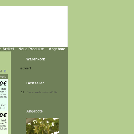
e Artikel
Neue Produkte
Angebote
Warenkorb
ist leer!
2
[»]
Preis
0
€
Bestseller
inkl.
uer *
01.
Jacaranda mimosifolia
sten,
licken
Angebote
0
€
inkl.
uer *
sten,
licken