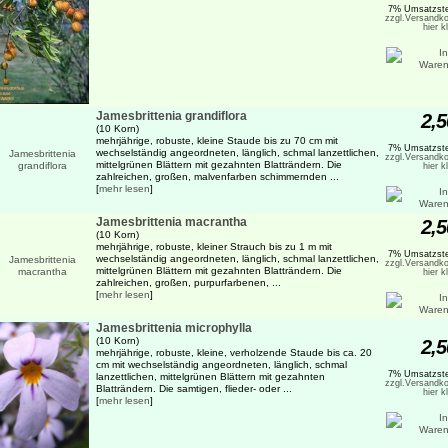
7% Umsatzste
zzgl.Versandko
hier k
Jamesbrittenia grandiflora
2,5
(10 Korn)
mehrjährige, robuste, kleine Staude bis zu 70 cm mit
7% Umsatzste
wechselständig angeordneten, länglich, schmal lanzettlichen,
zzgl.Versandko
mittelgrünen Blättern mit gezahnten Blatträndern. Die
hier k
zahlreichen, großen, malvenfarben schimmernden ...
[
mehr lesen
]
Jamesbrittenia macrantha
2,5
(10 Korn)
mehrjährige, robuste, kleiner Strauch bis zu 1 m mit
7% Umsatzste
wechselständig angeordneten, länglich, schmal lanzettlichen,
zzgl.Versandko
mittelgrünen Blättern mit gezahnten Blatträndern. Die
hier k
zahlreichen, großen, purpurfarbenen, ...
[
mehr lesen
]
Jamesbrittenia microphylla
(10 Korn)
2,5
mehrjährige, robuste, kleine, verholzende Staude bis ca. 20
cm mit wechselständig angeordneten, länglich, schmal
7% Umsatzste
lanzettlichen, mittelgrünen Blättern mit gezahnten
zzgl.Versandko
Blatträndern. Die samtigen, flieder- oder ...
hier k
[
mehr lesen
]