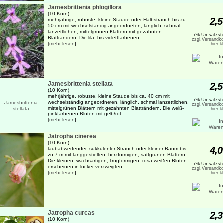
Jamesbrittenia phlogiflora
(10 Korn)
2,5
mehrjährige, robuste, kleine Staude oder Halbstrauch bis zu
50 cm mit wechselständig angeordneten, länglich, schmal
lanzettlichen, mittelgrünen Blättern mit gezahnten
7% Umsatzste
Blatträndern. Die lila- bis violettfarbenen ...
zzgl.Versandko
[
mehr lesen
]
hier k
Jamesbrittenia stellata
2,5
(10 Korn)
mehrjährige, robuste, kleine Staude bis ca. 40 cm mit
7% Umsatzste
wechselständig angeordneten, länglich, schmal lanzettlichen,
zzgl.Versandko
mittelgrünen Blättern mit gezahnten Blatträndern. Die weiß-
hier k
pinkfarbenen Blüten mit gelb/rot ...
[
mehr lesen
]
Jatropha cinerea
(10 Korn)
4,0
laubabwerfender, sukkulenter Strauch oder kleiner Baum bis
zu 7 m mit langgestielten, herzförmigen, sattgrünen Blättern.
Die kleinen, wachsartigen, krugförmigen, rosa-weißen Blüten
7% Umsatzste
erscheinen in locker verzweigten ...
zzgl.Versandko
[
mehr lesen
]
hier k
Jatropha curcas
2,3
(10 Korn)