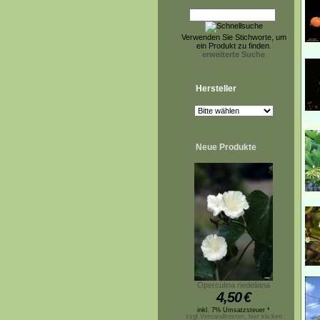
Verwenden Sie Stichworte, um
ein Produkt zu finden.
erweiterte Suche
Hersteller
Neue Produkte
Operculina riedeliana
4,50
€
inkl. 7% Umsatzsteuer *
zzgl.Versandkosten, hier klicken