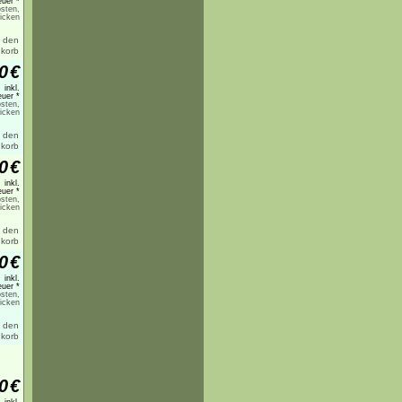
uer *
sten,
licken
0
€
inkl.
uer *
sten,
licken
0
€
inkl.
uer *
sten,
licken
0
€
inkl.
uer *
sten,
licken
0
€