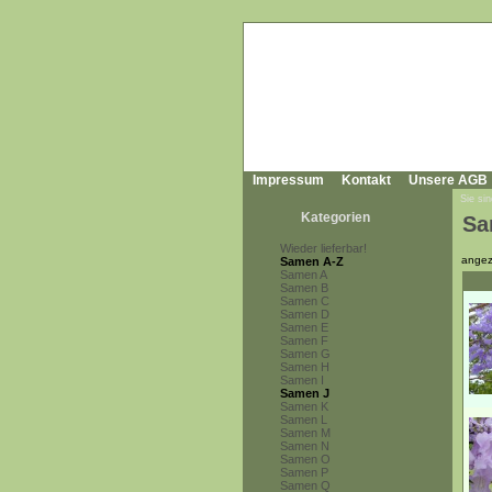
Impressum
Kontakt
Unsere AGB
Sie sin
Kategorien
Sa
Wieder lieferbar!
angez
Samen A-Z
Samen A
Samen B
Samen C
Samen D
Samen E
Samen F
Samen G
Samen H
Samen I
Samen J
Samen K
Samen L
Samen M
Samen N
Samen O
Samen P
Samen Q