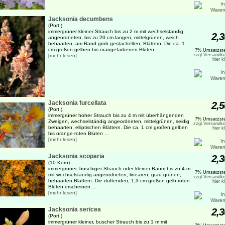
Jacksonia decumbens
(Port.)
immergrüner kleiner Strauch bis zu 2 m mit wechselständig
2,3
angeordneten, bis zu 20 cm langen, mittelgrünen, weich
behaarten, am Rand grob gestachelten, Blättern. Die ca. 1
cm großen gelben bis orangefarbenen Blüten ...
7% Umsatzste
zzgl.Versandko
[
mehr lesen
]
hier k
Jacksonia furcellata
2,5
(Port.)
immergrüner hoher Strauch bis zu 4 m mit überhängenden
7% Umsatzste
Zweigen, wechselständig angeordneten, mittelgrünen, seidig
zzgl.Versandko
behaarten, elliptischen Blättern. Die ca. 1 cm großen gelben
hier k
bis orange-roten Blüten ...
[
mehr lesen
]
Jacksonia scoparia
2,3
(10 Korn)
immergrüner, buschiger Strauch oder kleiner Baum bis zu 4 m
7% Umsatzste
mit wechselständig angeordneten, linearen, grau-grünen,
zzgl.Versandko
behaarten Blättern. Die duftenden, 1,3 cm großen gelb-roten
hier k
Blüten erscheinen ...
[
mehr lesen
]
Jacksonia sericea
2,3
(Port.)
immergrüner kleiner, buscher Strauch bis zu 1 m mit