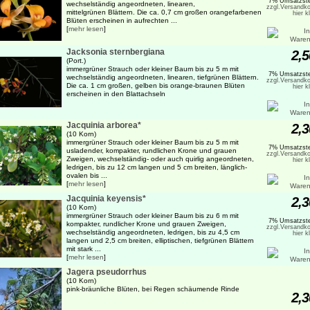
7% Umsatzste
wechselständig angeordneten, linearen,
zzgl.Versandko
mittelgrünen Blättern. Die ca. 0,7 cm großen orangefarbenen
hier k
Blüten erscheinen in aufrechten ...
[
mehr lesen
]
Jacksonia sternbergiana
2,5
(Port.)
immergrüner Strauch oder kleiner Baum bis zu 5 m mit
7% Umsatzste
wechselständig angeordneten, linearen, tiefgrünen Blättern.
zzgl.Versandko
Die ca. 1 cm großen, gelben bis orange-braunen Blüten
hier k
erscheinen in den Blattachseln
Jacquinia arborea*
2,3
(10 Korn)
immergrüner Strauch oder kleiner Baum bis zu 5 m mit
7% Umsatzste
usladender, kompakter, rundlichen Krone und grauen
zzgl.Versandko
Zweigen, wechselständig- oder auch quirlig angeordneten,
hier k
ledrigen, bis zu 12 cm langen und 5 cm breiten, länglich-
ovalen bis ...
[
mehr lesen
]
Jacquinia keyensis*
2,3
(10 Korn)
immergrüner Strauch oder kleiner Baum bis zu 6 m mit
7% Umsatzste
kompakter, rundlicher Krone und grauen Zweigen,
zzgl.Versandko
wechselständig angeordneten, ledrigen, bis zu 4,5 cm
hier k
langen und 2,5 cm breiten, elliptischen, tiefgrünen Blättern
mit stark ...
[
mehr lesen
]
Jagera pseudorrhus
(10 Korn)
pink-bräunliche Blüten, bei Regen schäumende Rinde
2,3