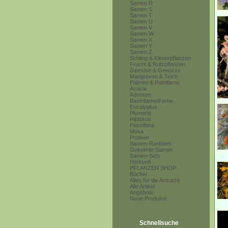
Samen R
Samen S
Samen T
Samen U
Samen V
Samen W
Samen X
Samen Y
Samen Z
Schling & Kletterpflanzen
Frucht & Nutzpflanzen
Gemüse & Gewürze
Mangroven & Teich
Palmen & Palmfarne
Acacia
Adenium
Baumfarne/Farne
Eucalyptus
Plumeria
Hibiskus
Passiflora
Musa
Proteen
Samen-Raritäten
Gekeimte Samen
Samen-Sets
Herkunft
PFLANZEN SHOP
Bücher
Alles für die Anzucht
Alle Artikel
Angebote
Neue Produkte
Schnellsuche