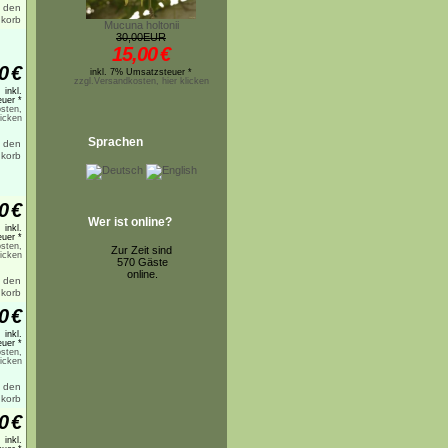
Mucuna holtonii
30,00EUR
15,00
€
0
€
inkl. 7% Umsatzsteuer *
zzgl.Versandkosten, hier klicken
inkl.
uer *
sten,
licken
Sprachen
0
€
Wer ist online?
inkl.
uer *
sten,
Zur Zeit sind
licken
570 Gäste
online.
0
€
inkl.
uer *
sten,
licken
0
€
inkl.