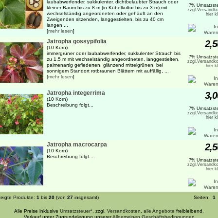
laubabwerfender, sukkulenter, dichtbelaubter Strauch oder
7% Umsatzste
kleiner Baum bis zu 8 m (in Kübelkultur bis zu 3 m) mit
zzgl.Versandko
wechselständig angeordneten oder gehäuft an den
hier k
Zweigenden sitzenden, langgestielten, bis zu 40 cm
langen ...
[
mehr lesen
]
Jatropha gossypifolia
2,5
(10 Korn)
immergrüner oder laubabwerfender, sukkulenter Strauch bis
7% Umsatzste
zu 1,5 m mit wechselständig angeordneten, langgestielten,
zzgl.Versandko
palmenartig gefiederten, glänzend mittelgrünen, bei
hier k
sonnigem Standort rotbraunen Blättern mit auffällig, ...
[
mehr lesen
]
Jatropha integerrima
3,0
(10 Korn)
Beschreibung folgt...
7% Umsatzste
zzgl.Versandko
hier k
Jatropha macrocarpa
2,5
(10 Korn)
Beschreibung folgt....
7% Umsatzste
zzgl.Versandko
hier k
eigte Produkte:
1
bis
20
(von
27
insgesamt)
Seiten:
1
Alle Preise inklusive
Umsatzsteuer*
, zzgl.
Versandkosten
,
alle Angebote
freibleibend.
Verkauf unter Zugrundelegung unserer
Allgemeinen Geschäftsbedingungen