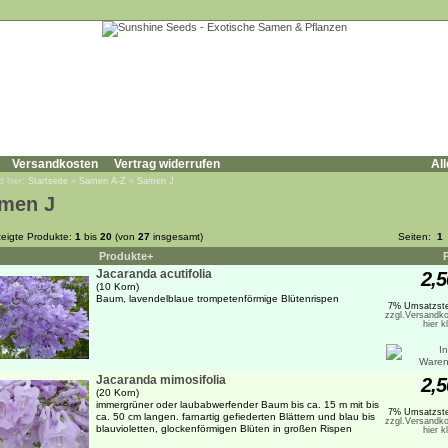
Versandkosten
Vertrag widerrufen
All
d hier:
Startseite
»
Samen A-Z
»
Samen J
men J
eigte Produkte:
1
bis
20
(von
27
insgesamt)
Seiten:
1
Produkte+
Jacaranda acutifolia
2,5
(10 Korn)
Baum, lavendelblaue trompetenförmige Blütenrispen
7% Umsatzste
zzgl.Versandko
hier k
Jacaranda mimosifolia
2,5
(20 Korn)
immergrüner oder laubabwerfender Baum bis ca. 15 m mit bis
7% Umsatzste
ca. 50 cm langen. farnartig gefiederten Blättern und blau bis
zzgl.Versandko
blauvioletten, glockenförmigen Blüten in großen Rispen
hier k