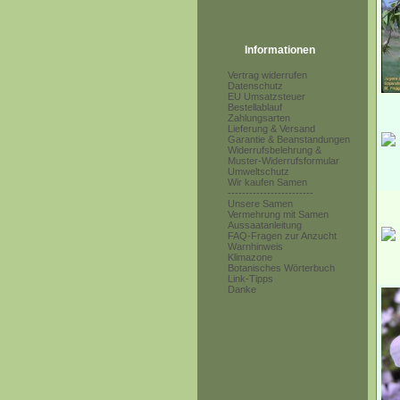
Informationen
Vertrag widerrufen
Datenschutz
EU Umsatzsteuer
Bestellablauf
Zahlungsarten
Lieferung & Versand
Garantie & Beanstandungen
Widerrufsbelehrung &
Muster-Widerrufsformular
Umweltschutz
Wir kaufen Samen
------------------------
Unsere Samen
Vermehrung mit Samen
Aussaatanleitung
FAQ-Fragen zur Anzucht
Warnhinweis
Klimazone
Botanisches Wörterbuch
Link-Tipps
Danke