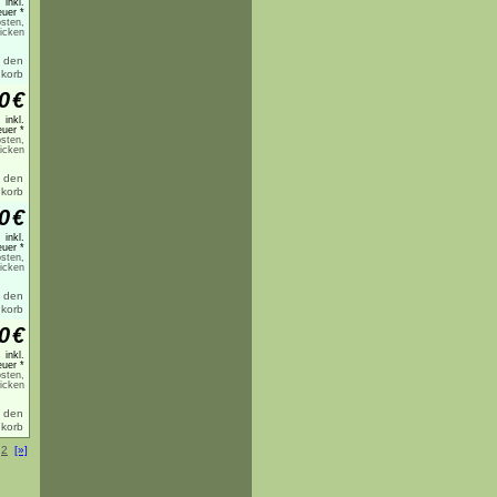
inkl.
uer *
sten,
licken
0
€
inkl.
uer *
sten,
licken
0
€
inkl.
uer *
sten,
licken
0
€
inkl.
uer *
sten,
licken
2
[»]