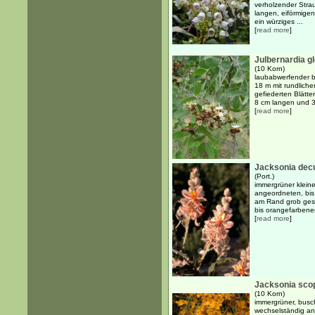
verholzender Strau
langen, eiförmigen
ein würziges ...
[
read more
]
Julbernardia gl
(10 Korn)
laubabwerfender bi
18 m mit rundlich
gefiederten Blätte
8 cm langen und 3 
[
read more
]
Jacksonia de
(Port.)
immergrüner kleine
angeordneten, bis
am Rand grob gest
bis orangefarbenen
[
read more
]
Jacksonia sco
(10 Korn)
immergrüner, busch
wechselständig an