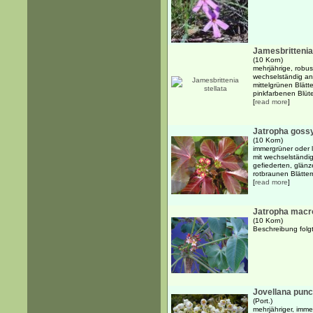
Jamesbrittenia 
(10 Korn)
mehrjährige, robus
wechselständig ang
mittelgrünen Blätt
pinkfarbenen Blüten
[
read more
]
Jatropha gossy
(10 Korn)
immergrüner oder 
mit wechselständi
gefiederten, glän
rotbraunen Blättern 
[
read more
]
Jatropha macr
(10 Korn)
Beschreibung folgt.
Jovellana punc
(Port.)
mehrjähriger, imm