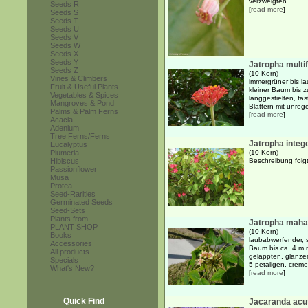
verzweigten ...
Seeds R
[
read more
]
Seeds S
Seeds T
Seeds U
Seeds V
Seeds W
Seeds X
Seeds Y
Jatropha multif
Seeds Z
(10 Korn)
Vines & Climbers
immergrüner bis la
Fruit & Useful Plants
kleiner Baum bis 
Vegetables & Spices
langgestielten, fa
Mangroves & Pond
Blättern mit unrege
Palms & Palm Ferns
[
read more
]
Acacia
Adenium
Tree Ferns/Ferns
Jatropha integ
Eucalyptus
Plumeria
(10 Korn)
Hibiscus
Beschreibung folgt
Passionflower
Musa
Protea
Seed-Rarities
Germinated Seeds
Seed-Sets
Plants from...
Jatropha maha
PLANT SHOP
(10 Korn)
Books
laubabwerfender, s
Accessories
Baum bis ca. 4 m m
All products
gelappten, glänzen
Specials
5-petaligen, creme-
What's New?
[
read more
]
Quick Find
Jacaranda acut