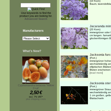
(10 Korn)
Baum, lavendelbla
Use keywords to find the
product you are looking for.
Advanced Search
Jacaranda mim
(20 Korn)
Manufacturers
immergrüner oder 
cm langen. farnarti
glockenförmigen B
What's New?
Jacksonia furc
(Port.)
immergrüner hoher
wechselständig an
elliptischen Blätt
Blüten erscheinen 
[
read more
]
Jacksonia ste
Cyphomandra betacea 'Yellow
(Port.)
Fruit'
immergrüner Strau
2,50
€
wechselständig ang
1 cm großen, gelb
incl. 7% VAT*
Blattachseln
plus shipping costs