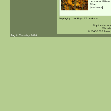
behaarten Blättern
Blüten ...
[
read more
]
Displaying
1
to
20
(of
27
products)
All prices inclu
We refe
© 2000-2026 Peter
Aug 6. Thursday, 2026