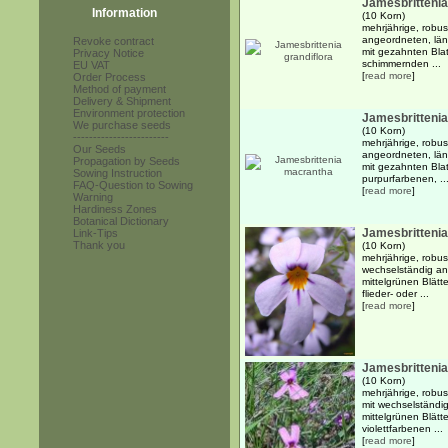
Jamesbrittenia
Information
(10 Korn)
mehrjährige, robus
angeordneten, läng
Revoke contract
mit gezahnten Bla
Privacy Notice
schimmernden ...
EU VAT
[
read more
]
Order Process
Method of payment
Delivery & Shipment
Environment protection
Jamesbritteni
We purchase seeds
(10 Korn)
------------------------
mehrjährige, robus
Our Seeds
angeordneten, läng
Propagation by Seeds
mit gezahnten Blat
Sowing Instruction
purpurfarbenen, ..
FAQ-Question to Sowing
[
read more
]
Warning
Hardiness Zones
Botanical Dictionary
Jamesbrittenia
Link-Tips
Thank you
(10 Korn)
mehrjährige, robus
wechselständig ang
mittelgrünen Blätt
flieder- oder ...
[
read more
]
Jamesbrittenia 
(10 Korn)
mehrjährige, robus
mit wechselständig
mittelgrünen Blätte
violettfarbenen ...
[
read more
]