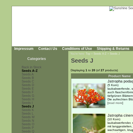
Impressum
Contact Us
Conditions of Use
Shipping & Returns
You're here:
Top
»
Seeds A-Z
»
Seeds J
Categories
Seeds J
Back in Stock
Displaying
1
to
20
(of
27
products)
Seeds A-Z
Seeds A
Product Name
Seeds B
Jatropha poda
Seeds C
Seeds D
(5 Korn)
Seeds E
laubabwerfende, su
Seeds F
auch flaschenförm
Seeds G
tiefgrünen Blätter
Seeds H
Die aufrechten Blü
Seeds I
[
read more
]
Seeds J
Seeds K
Seeds L
Jatropha ciner
Seeds M
(10 Korn)
Seeds N
laubabwerfender, 
Seeds O
mit langgestielten,
Seeds P
wachsartigen, krug
Seeds Q