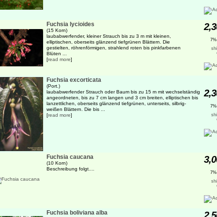
Fuchsia lycioides
2,3
(15 Korn)
laubabwerfender, kleiner Strauch bis zu 3 m mit kleinen,
7%
elliptischen, oberseits glänzend tiefgrünen Blättern. Die
gestielten, röhrenförmigen, strahlend roten bis pinkfarbenen
sh
Blüten ...
[
read more
]
Fuchsia excorticata
(Port.)
2,3
laubabwerfender Strauch oder Baum bis zu 15 m mit wechselständig
angeordneten, bis zu 7 cm langen und 3 cm breiten, elliptischen bis
lanzettlichen, oberseits glänzend tiefgrünen, unterseits, silbrig-
7%
weißen Blättern. Die bis ...
[
read more
]
sh
Fuchsia caucana
3,0
(10 Korn)
Beschreibung folgt....
7%
sh
Fuchsia boliviana alba
2,5