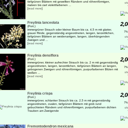
tiefgrünen Blättern mit gewellten Rändern und röhrenförmigen,
sh
malven bis zart violettfarbenen ...
[
read more
]
Freylinia lanceolata
2,0
(Port.)
immergrüner Strauch oder kleiner Baum bis ca. 4,5 m mit glatter,
7%
grauer Rinde, gegenständig angeordneten, langen, lanzettlichen,
tiefgrünen Blättern an weidenartigen, langen, überhängenden
sh
Zweigen und ...
[
read more
]
Freylinia densiflora
2,0
(Port.)
immergrüner, kleiner aufrechter Strauch bis ca. 2 m mit gegenständig
angeordneten, langen, lanzettlichen, tiefgrünen Blättern an langen,
7%
gebogenen Zweigen und röhrenförmigen, purpurfarbenen Blüten mit
sh
weißen ...
[
read more
]
Freylinia crispa
2,0
(Port.)
immergrüner, schlanker Strauch bis ca. 2,5 m mit gegenständig
7%
angeordneten, ovalen, tiefgrünen Blättern mit grob rund
gebuchteten Rändern und röhrenförmigen, purpurfarbenen dichten
sh
Trauben am Zweigende
Fremontodendron mexicana