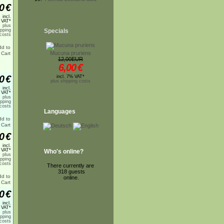
0
€
incl.
 VAT*
plus
ipping
Specials
costs
Mucuna pruriens
12,00EUR
6,00
€
0
€
incl. 7% VAT*
plus shipping costs
incl.
 VAT*
plus
ipping
costs
Languages
0
€
incl.
 VAT*
Who's online?
plus
ipping
costs
There currently are
318 guests
online.
0
€
incl.
 VAT*
plus
ipping
costs