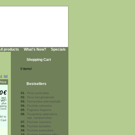
ll products
What's New?
Specials
Shopping Cart
0 items!
4
[»]
Price
Bestsellers
0
€
01.
Ficus auriculata
02.
Ficus benghalensis
incl.
 VAT*
03.
Fernandoa adenophylla
plus
04.
Fuchsia vulcanica
ipping
costs
05.
Fagraea fragrans
06.
Fouquieria splendens
ssp. campanulata
07.
Fuchsia caucana
08.
Fuchsia lycioides
09.
Fuchsia paniculata
10.
Fuchsia boliviana alba