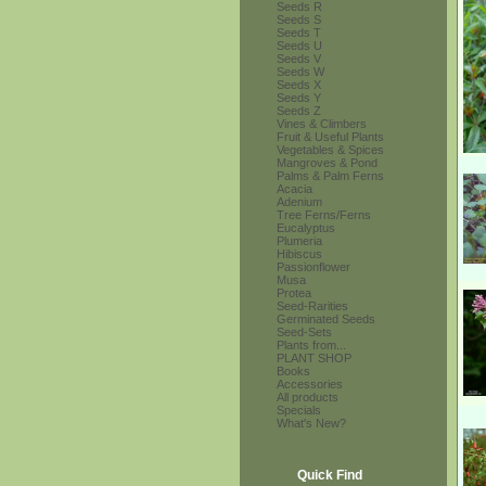
Seeds R
Seeds S
Seeds T
Seeds U
Seeds V
Seeds W
Seeds X
Seeds Y
Seeds Z
Vines & Climbers
Fruit & Useful Plants
Vegetables & Spices
Mangroves & Pond
Palms & Palm Ferns
Acacia
Adenium
Tree Ferns/Ferns
Eucalyptus
Plumeria
Hibiscus
Passionflower
Musa
Protea
Seed-Rarities
Germinated Seeds
Seed-Sets
Plants from...
PLANT SHOP
Books
Accessories
All products
Specials
What's New?
Quick Find