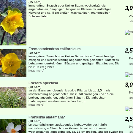
(15 Korn)
immergrüner Strauch oder kleiner Baum, wechselständig
3,0
angeordneten, 5-lappigen, tiefgrünen Blättern mit auffälliger
Nervatur und ca. 8 cm großen, wachsartigen, orangegelben
Schalenblüten
7%
sh
Fremontodendron californicum
2,5
(10 Korn)
immergrüner Strauch oder kleiner Baum bis ca. 5 m mit haarigen
7%
Zweigen und wechselständig angeordneten gelappten, unterseits
behaarten, dunkelgrünen Blättern und gesägten Blatträndern. Die
sh
bis zu 6 cm großen, ...
[
read more
]
Frasera speciosa
3,0
(10 Korn)
an der Basis verholzende, krautige Pflanze bis zu 2,5 m mit
7%
rosettenförmig angeordneten, bis zu 50 cm langen und 15 cm
breiten, lanzettlichen, tiefgrünen Blättern. Die aufrechten
sh
Blütenrispen bestehen aus zahlreichen, ...
[
read more
]
Franklinia alatamaha*
2,5
(10 Korn)
langsamwüchsiger, ausladender, laubabwerfender, häufig
7%
mehrstämmiger Strauch oder kleiner Baum bis zu 6 m mit
wechselständig angeordneten, ca. 15 cm großen, länglich ovalen bis
sh