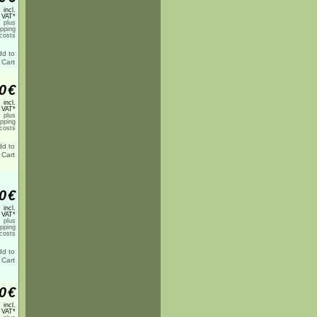
incl.
 VAT*
plus
ipping
costs
0
€
incl.
 VAT*
plus
ipping
costs
0
€
incl.
 VAT*
plus
ipping
costs
0
€
incl.
 VAT*