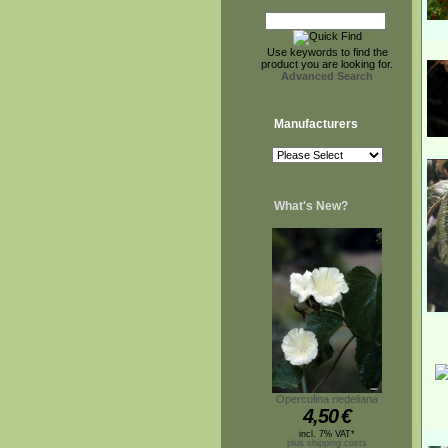
Use keywords to find the
product you are looking for.
Advanced Search
Manufacturers
What's New?
Operculina riedeliana
4,50
€
incl. 7% VAT*
plus shipping costs