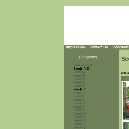
Impressum
Contact Us
Condition
You're
Categories
Se
Back in Stock
Seeds A-Z
Seeds A
Displ
Seeds B
Seeds C
Seeds D
Seeds E
Seeds F
Seeds G
Seeds H
Seeds I
Seeds J
Seeds K
Seeds L
Seeds M
Seeds N
Seeds O
Seeds P
Seeds Q