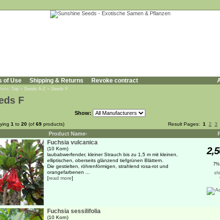
s of Use
Shipping & Returns
Revoke contract
A
 here:
Top
»
Seeds A-Z
»
Seeds F
eds F
Show:
aying
1
to
20
(of
69
products)
Result Pages:
1
2
3
Product Name-
Fuchsia vulcanica
2,5
(10 Korn)
laubabwerfender, kleiner Strauch bis zu 1,5 m mit kleinen,
elliptischen, oberseits glänzend tiefgrünen Blättern.
7%
Die gestielten, röhrenförmigen, strahlend rosa-rot und
orangefarbenen ...
sh
[
read more
]
Fuchsia sessilifolia
(10 Korn)