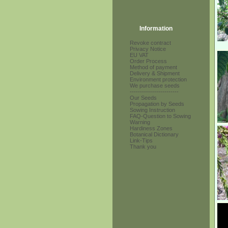
Information
Revoke contract
Privacy Notice
EU VAT
Order Process
Method of payment
Delivery & Shipment
Environment protection
We purchase seeds
------------------------
Our Seeds
Propagation by Seeds
Sowing Instruction
FAQ-Question to Sowing
Warning
Hardiness Zones
Botanical Dictionary
Link-Tips
Thank you