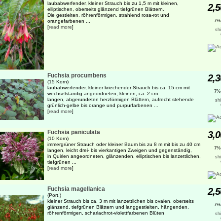
laubabwerfender, kleiner Strauch bis zu 1,5 m mit kleinen,
2,5
elliptischen, oberseits glänzend tiefgrünen Blättern.
Die gestielten, röhrenförmigen, strahlend rosa-rot und
orangefarbenen ...
7%
[
read more
]
sh
Fuchsia procumbens
2,3
(15 Korn)
laubabwerfender, kleiner kriechender Strauch bis ca. 15 cm mit
7%
wechselständig angeordneten, kleinen, ca. 2 cm
langen, abgerundeten herzförmigen Blättern, aufrecht stehende
sh
grünlich-gelbe bis orange und purpurfarbenen ...
[
read more
]
Fuchsia paniculata
3,0
(10 Korn)
immergrüner Strauch oder kleiner Baum bis zu 8 m mit bis zu 40 cm
7%
langen, leicht drei- bis vierkantigen Zweigen und gegenständig,
in Quirlen angeordneten, glänzenden, elliptischen bis lanzettlichen,
sh
tiefgrünen ...
[
read more
]
Fuchsia magellanica
2,5
(Port.)
kleiner Strauch bis ca. 3 m mit lanzettlichen bis ovalen, oberseits
7%
glänzend, tiefgrünen Blättern und langgestielten, hängenden,
röhrenförmigen, scharlachrot-violettfarbenen Blüten
sh