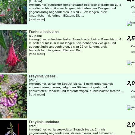
(10 Korn)
immergrüner, aufrechter, hoher Strauch oder kleiner Baum bis zu 4
7%
m, seltener bis zu 6 m mit langen, fein behaarten Zweigen und
gegenständig angeordneten, bis zu 22 cm langen, breit
sh
lanzettlichen, tiefgrünen Blättern. Die ...
[
read more
]
Fuchsia boliviana
(10 Korn)
2,5
immergrüner, aufrechter, hoher Strauch oder kleiner Baum bis zu 4
m, seltener bis zu 6 m mit langen, fein behaarten Zweigen und
gegenständig angeordneten, bis zu 22 cm langen, breit
7%
lanzettlichen, tiefgrünen Blättern. Die ...
sh
[
read more
]
Freylinia visseri
(Port.)
2,0
immergrüner, schlanker Strauch bis ca. 3 m mit gegenständig
angeordneten, ovalen, tiefgrünen Blättern mit grob rund
gebuchteten Rändern und röhrenförmigen, dunkelviolette dichten ...
7%
[
read more
]
sh
Freylinia undulata
2,0
(Port.)
immergrüner, wenig verzweigter Strauch bis ca. 2 m mit
7%
gegenständig angeordneten, kleinen ovalen, zart behaarten,