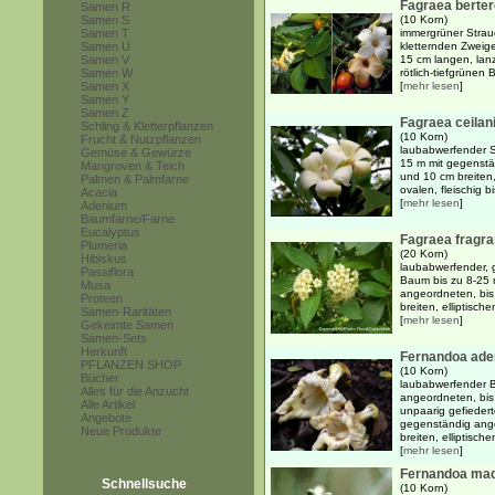
Fagraea berte
Samen R
Samen S
(10 Korn)
Samen T
immergrüner Strau
Samen U
kletternden Zweig
Samen V
15 cm langen, lanz
Samen W
rötlich-tiefgrünen 
Samen X
[
mehr lesen
]
Samen Y
Samen Z
Fagraea ceilan
Schling & Kletterpflanzen
(10 Korn)
Frucht & Nutzpflanzen
laubabwerfender S
Gemüse & Gewürze
15 m mit gegenstä
Mangroven & Teich
und 10 cm breiten, 
Palmen & Palmfarne
ovalen, fleischig b
Acacia
[
mehr lesen
]
Adenium
Baumfarne/Farne
Eucalyptus
Fagraea fragr
Plumeria
(20 Korn)
Hibiskus
laubabwerfender, 
Passiflora
Baum bis zu 8-25 
Musa
angeordneten, bis
Proteen
breiten, elliptisch
Samen-Raritäten
[
mehr lesen
]
Gekeimte Samen
Samen-Sets
Herkunft
Fernandoa ade
PFLANZEN SHOP
(10 Korn)
Bücher
laubabwerfender B
Alles für die Anzucht
angeordneten, bis
Alle Artikel
unpaarig gefiedert
Angebote
gegenständig ang
Neue Produkte
breiten, elliptischen
[
mehr lesen
]
Fernandoa mad
Schnellsuche
(10 Korn)