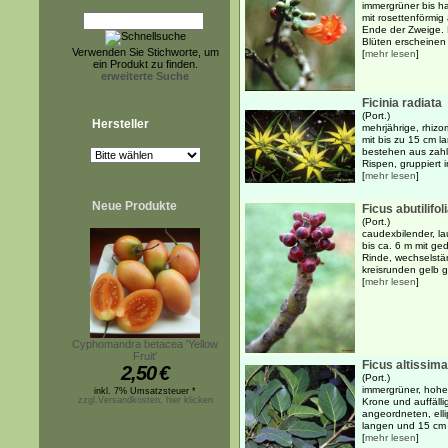
immergrüner bis h
mit rosettenförmig
Ende der Zweige. 
Blüten erscheinen m
Verwenden Sie Stichworte, um
[
mehr lesen
]
ein Produkt zu finden.
erweiterte Suche
Ficinia radiata
(Port.)
Hersteller
mehrjährige, rhizo
mit bis zu 15 cm 
bestehen aus zahl
Rispen, gruppiert i
[
mehr lesen
]
Neue Produkte
Ficus abutilifol
(Port.)
caudexbilender, l
bis ca. 6 m mit ge
Rinde, wechselstä
kreisrunden gelb g
[
mehr lesen
]
Cyphomandra betacea 'Yellow
Fruit'
Ficus altissima
2,50
€
(Port.)
immergrüner, hohe
inkl. 7% Umsatzsteuer *
zzgl.Versandkosten, hier klicken
Krone und auffälli
angeordneten, elli
langen und 15 cm b
[
mehr lesen
]