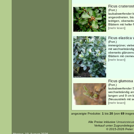
Ficus cratero
(Port.)
laubabwerfender kl
angeordneten, bis 
ledrigen, oberseit
Blättern mit heller 
[
mehr lesen
]
Ficus elastica 
(Port.)
immergrüner, viel
mit wechselständig
oberseits glänzend
Blättern mit creme
[
mehr lesen
]
Ficus glumosa
(Port.)
laubabwerfender S
wechselständig an
langen und 9 cm br
(Neuaustrieb mit se
[
mehr lesen
]
angezeigte Produkte:
1
bis
20
(von
69
insges
Alle Preise inklusive
Umsatzsteue
Verkauf unter Zugrundelegu
© 2015-2026 Peter
Montag, 10. August 2026