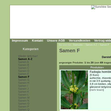
Impressum
Kontakt
Unsere AGB
Versandkosten
Vertrag wid
Sie sind hier:
Startseite
»
Samen A-Z
»
Samen F
Kategorien
Samen F
Wieder lieferbar!
Darstel
Samen A-Z
Samen A
angezeigte Produkte:
1
bis
20
(von
69
insges
Samen B
Produkte+
Samen C
Samen D
Fadogia hombl
Samen E
(5 Korn)
Samen F
aufrechte, rhizomb
Samen G
m mit 3-5 quirlart
Samen H
3,8 cm breiten, ell
Samen I
glänzend tiefgrünen
Samen J
[
mehr lesen
]
Samen K
Samen L
Samen M
Samen N
Samen O
Samen P
Samen Q