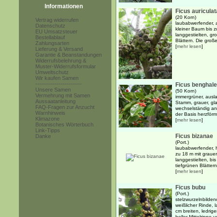
Informationen
Ficus auriculat
(20 Korn)
Vertrag widerrufen
laubabwerfender, 
Datenschutz
kleiner Baum bis 
EU Umsatzsteuer
langgestielten, gr
Bestellablauf
Blättern. Die große
Zahlungsarten
[
mehr lesen
]
Lieferung & Versand
Garantie & Beanstandungen
Widerrufsbelehrung &
Muster-Widerrufsformular
Umweltschutz
Wir kaufen Samen
------------------------
Ficus benghale
Unsere Samen
(50 Korn)
Vermehrung mit Samen
immergrüner, ausl
Aussaatanleitung
Stamm, grauer, gla
FAQ-Fragen zur Anzucht
wechselständig an
Warnhinweis
der Basis herzförmi
Klimazone
[
mehr lesen
]
Botanisches Wörterbuch
Link-Tipps
Ficus bizanae
Danke
(Port.)
laubabwerfender, 
zu 18 m mit graue
langgestielten, bi
tiefgrünen Blättern
[
mehr lesen
]
Ficus bubu
(Port.)
stelzwurzelnbilden
weißlicher Rinde, 
cm breiten, ledrig
heller Mittelrippe u