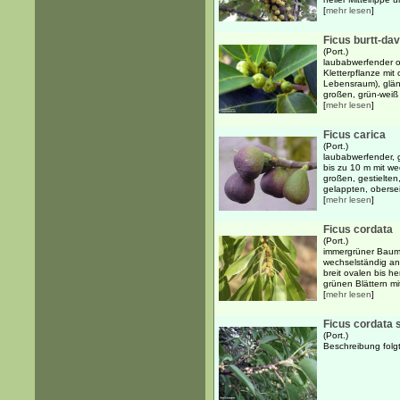
[
mehr lesen
]
Ficus burtt-dav
(Port.)
laubabwerfender o
Kletterpflanze mit
Lebensraum), glän
großen, grün-weiß 
[
mehr lesen
]
Ficus carica
(Port.)
laubabwerfender, 
bis zu 10 m mit w
großen, gestielten
gelappten, oberseit
[
mehr lesen
]
Ficus cordata
(Port.)
immergrüner Baum b
wechselständig an
breit ovalen bis he
grünen Blättern mit 
[
mehr lesen
]
Ficus cordata s
(Port.)
Beschreibung folgt