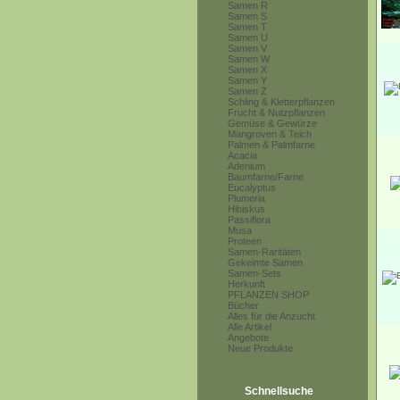
Samen R
Samen S
Samen T
Samen U
Samen V
Samen W
Samen X
Samen Y
Samen Z
Schling & Kletterpflanzen
Frucht & Nutzpflanzen
Gemüse & Gewürze
Mangroven & Teich
Palmen & Palmfarne
Acacia
Adenium
Baumfarne/Farne
Eucalyptus
Plumeria
Hibiskus
Passiflora
Musa
Proteen
Samen-Raritäten
Gekeimte Samen
Samen-Sets
Herkunft
PFLANZEN SHOP
Bücher
Alles für die Anzucht
Alle Artikel
Angebote
Neue Produkte
Schnellsuche