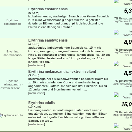
Erythrina costaricensis
5,3
(5 Korn)
laubabwerfender, stacheliger Strauch oder kleiner Baum bis
7% Umsatzste
zu 6 m mit wechselständig angeordneten, 3-geteilten,
zzgl.Versandko
tiefgrünen Blättern und orange, pink bis leuchtend rote
hier k
Blüten in endständigen Trauben
Erythrina sandwicensis
8,0
(4 Korn)
ausladender, laubabwerfender Baum bis ca. 15 m mit
7% Umsatzste
kurzem, knorrigem, dornigem Stamm und rötlich brauner
zzgl.Versandko
Rinde, gegenständig angeordnete, langgestielte, ca. 30 cm
hier k
lange Blätter, bestehend aus 3 kurzgestielten, ca. 10 cm
langen Fiedern, ...
[
mehr lesen
]
Erythrina melanacantha - extrem selten!
8,5
(3 Korn)
halbimmergrüner bis laubabwerfender, bedornter Baum bis
7% Umsatzste
zu 20 m mit ausladender Krone und wechselständig
zzgl.Versandko
angeordneten Blättern, die sich aus drei einzelnen, bis zu
hier k
12 cm langen und 9 cm breiten, verkehrt ...
[
mehr lesen
]
Erythrina edulis
15,0
(10 Korn)
Die orange-roten, röhrenförmigen Blüten erscheinen in
7% Umsatzste
endständigen, aufrechten Blütenständen. Aus den Blüten
zzgl.Versandko
entwickeln sich große Früchte mit sehr großen, eßbaren
hier k
Samen, die wie ...
[
mehr lesen
]