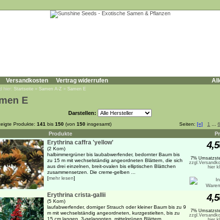
Versandkosten
Vertrag widerrufen
All
d hier:
Startseite
»
Samen A-Z
»
Samen E
men E
Darstellen:
eigte Produkte:
141
bis
150
(von
150
insgesamt)
Seiten:
[«]
1
...
Produkte
Pr
Erythrina caffra 'yellow'
4,5
(2 Korn)
halbimmergrüner bis laubabwerfender, bedornter Baum bis
7% Umsatzste
zu 15 m mit wechselständig angeordneten Blättern, die sich
zzgl.Versandko
aus drei einzelnen, breit-ovalen bis elliptischen Blättchen
hier k
zusammensetzen. Die creme-gelben ...
[
mehr lesen
]
Erythrina crista-gallii
4,5
(5 Korn)
laufabwerfender, dorniger Strauch oder kleiner Baum bis zu 9
7% Umsatzste
m mit wechselständig angeordneten, kurzgestielten, bis zu
zzgl.Versandko
15 cm langen, 3-gelapppten, mittelgrünen Blättern.
hier k