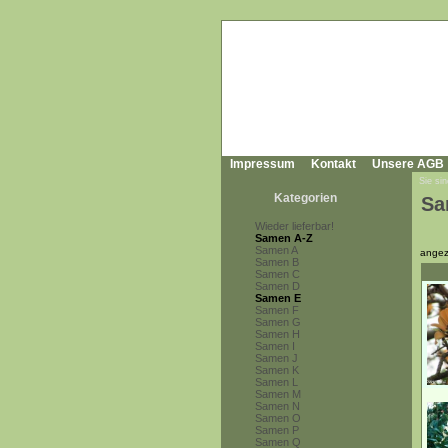
Impressum
Kontakt
Unsere AGB
Sie sin
Kategorien
Sa
Wieder lieferbar!
Samen A-Z
Samen A
angez
Samen B
Samen C
Samen D
Samen E
Samen F
Samen G
Samen H
Samen I
Samen J
Samen K
Samen L
Samen M
Samen N
Samen O
Samen P
Samen Q