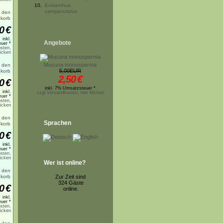
10.
Enkianthus
campanulatus
0
€
inkl.
Angebote
uer *
sten,
licken
Mucuna monosperma
5,00EUR
2,50
€
0
€
inkl. 7% Umsatzsteuer *
inkl.
zzgl.Versandkosten, hier klicken
uer *
sten,
licken
Sprachen
0
€
inkl.
uer *
sten,
licken
Wer ist online?
Zur Zeit sind
324 Gäste
0
€
online.
inkl.
uer *
sten,
licken