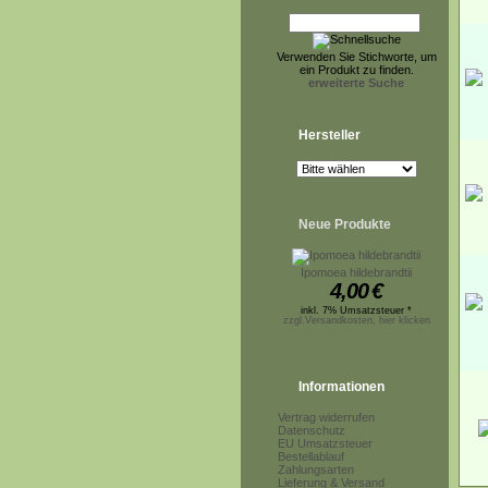
Verwenden Sie Stichworte, um
ein Produkt zu finden.
erweiterte Suche
Hersteller
Neue Produkte
Ipomoea hildebrandtii
4,00
€
inkl. 7% Umsatzsteuer *
zzgl.Versandkosten, hier klicken
Informationen
Vertrag widerrufen
Datenschutz
EU Umsatzsteuer
Bestellablauf
Zahlungsarten
Lieferung & Versand