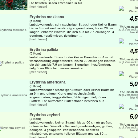
Die tiefroten Blüten erscheinen in bis ...
[
mehr lesen
]
Erythrina mexicana
4,5
(5 Korn)
laubabwerfender, sehr stacheliger Strauch oder kleiner Baum
7% Umsatzste
bis zu 8 m mit wechselständig angeordneten, bis zu 20 cm
zzgl.Versandko
langen, eßbaren Blättern, die sich aus bis 7,6 cm langen, 3-
hier k
geteilten, herzförmigen, tiefgrünen ...
[
mehr lesen
]
Erythrina pallida
4,5
(5 Korn)
laubabwerfender Strauch oder kleiner Baum bis zu 4 m mit
7% Umsatzste
wechselständig angeordneten, bis zu 20 cm langen Blättern,
zzgl.Versandko
die sich aus bis 7,6 cm langen, 3-geteilten, herzförmigen,
hier k
tiefgrünen Blättchen zusammensetzen. ...
[
mehr lesen
]
Erythrina americana
5,0
(5 Korn)
laubabwerfender, stacheliger Strauch oder kleiner Baum bis
7% Umsatzste
zu 9 m und offener Krone und wechselständig
zzgl.Versandko
angeordneten, langgestielten, 3-blättrigen, tiefgrünen
hier k
Blättern. Die aufrechten Blütenstände bestehen aus ...
[
mehr lesen
]
Erythrina zeyheri
5,0
(2 Korn)
laubabwerfender, kleiner Strauch bis zu 60 cm mit großen,
7% Umsatzste
unterirdischen Wurzelknollen und grundständigen, großen,
zzgl.Versandko
dornigen, 3-gelappten, zart behaarten, oberseits
hier k
mittelgrünen, unterseits helleren Blättern und ca. 80 ...
[
mehr lesen
]