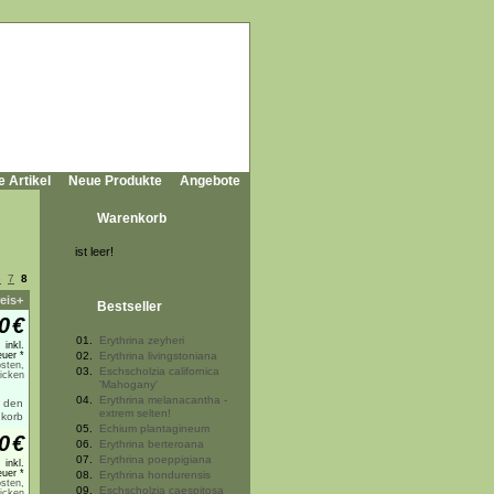
e Artikel
Neue Produkte
Angebote
Warenkorb
ist leer!
6
7
8
eis+
Bestseller
0
€
01.
Erythrina zeyheri
inkl.
uer *
02.
Erythrina livingstoniana
sten,
03.
Eschscholzia californica
licken
'Mahogany'
04.
Erythrina melanacantha -
extrem selten!
05.
Echium plantagineum
0
€
06.
Erythrina berteroana
07.
Erythrina poeppigiana
inkl.
uer *
08.
Erythrina hondurensis
sten,
09.
Eschscholzia caespitosa
licken