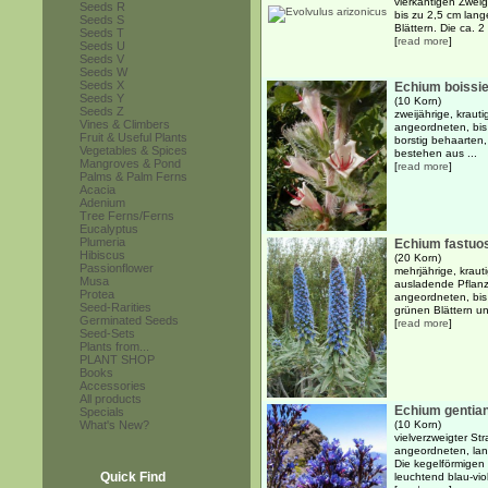
vierkantigen Zwei
Seeds R
bis zu 2,5 cm lang
Seeds S
Blättern. Die ca. 2
Seeds T
[
read more
]
Seeds U
Seeds V
Seeds W
Seeds X
Echium boissie
Seeds Y
(10 Korn)
Seeds Z
zweijährige, kraut
Vines & Climbers
angeordneten, bis 
Fruit & Useful Plants
borstig behaarten,
Vegetables & Spices
bestehen aus ...
Mangroves & Pond
[
read more
]
Palms & Palm Ferns
Acacia
Adenium
Tree Ferns/Ferns
Eucalyptus
Plumeria
Echium fastu
Hibiscus
(20 Korn)
Passionflower
mehrjährige, kraut
Musa
ausladende Pflanze
Protea
angeordneten, bis 
Seed-Rarities
grünen Blättern und
Germinated Seeds
[
read more
]
Seed-Sets
Plants from...
PLANT SHOP
Books
Accessories
All products
Echium gentia
Specials
What's New?
(10 Korn)
vielverzweigter St
angeordneten, lanz
Die kegelförmigen
Quick Find
leuchtend blau-viol