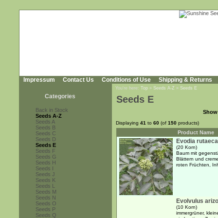
Impressum
Contact Us
Conditions of Use
Shipping & Returns
You're here:
Top
»
Seeds A-Z
»
Seeds E
Categories
Seeds E
Back in Stock
Show
Seeds A-Z
Seeds A
Displaying
41
to
60
(of
150
products)
Seeds B
Product Name
Seeds C
Seeds D
Evodia rutaec
Seeds E
(20 Korn)
Seeds F
Baum mit gegenstä
Seeds G
Blättern und creme
Seeds H
roten Früchten, In
Seeds I
Seeds J
Seeds K
Seeds L
Seeds M
Seeds N
Evolvulus ariz
Seeds O
(10 Korn)
Seeds P
immergrüner, klein
Seeds Q