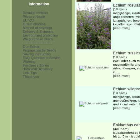
Information
Echium rosula
(10 Korn)
Revoke contract
mehrjährige, kraut
Privacy Notice
angeordneten, mit
EU VAT
lanzettlichen, bors
Order Process
kegelförmigen Blü
Method of payment
[
read more
]
Delivery & Shipment
Environment protection
We purchase seeds
------------------------
Our Seeds
Propagation by Seeds
Echium russi
Sowing Instruction
(10 Korn)
FAQ-Question to Sowing
zwei- oder auch me
Warning
rosettenförmig ang
Hardiness Zones
röhrenförmigen, st
Botanical Dictionary
in ...
Link-Tips
[
read more
]
Thank you
Echium wildpret
(10 Korn)
mehrjährige, kraut
grundständigen, r
und 2 cm breiten, li
[
read more
]
Enkianthus ca
(30+ Korn)
laubabwerfender, k
bis zu 5 m mit qui