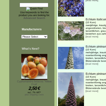
[
read more
]
Use keywords to find the
product you are looking for.
Advanced Search
Echium italicu
(10 Korn)
zweijährige, krauti
angeordneten, bis
Manufacturers
lanzettlichen, gra
bestehen aus zahlr
[
read more
]
Echium pininan
What's New?
(10 Korn)
mehrjährige, kraut
rosettenförmig an
breiten, lanzettlic
Blütenstände best
[
read more
]
Echium pininan
(10 Korn)
mehrjährige, kraut
Cyphomandra betacea 'Yellow
rosettenförmig an
Fruit'
breiten, lanzettlic
2,50
€
Blütenstände best
[
read more
]
incl. 7% VAT*
plus shipping costs