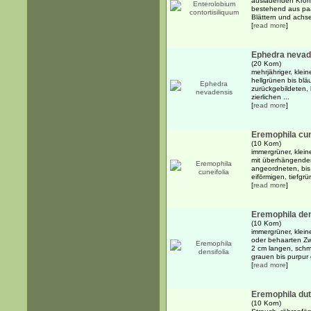
ausladenden Krone
bestehend aus paa
Blättern und achse
[
read more
]
Ephedra nevad
(20 Korn)
mehrjähriger, klein
hellgrünen bis bl
zurückgebildeten, 
zierlichen ...
[
read more
]
Eremophila cun
(10 Korn)
immergrüner, klein
mit überhängende
angeordneten, bis
eiförmigen, tiefgrü
[
read more
]
Eremophila den
(10 Korn)
immergrüner, klein
oder behaarten Zw
2 cm langen, schma
grauen bis purpur 
[
read more
]
Eremophila dut
(10 Korn)