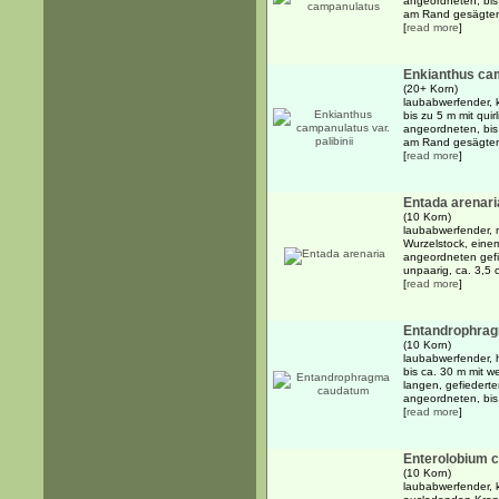
angeordneten, bis 
am Rand gesägten B
[
read more
]
Enkianthus cam
(20+ Korn)
laubabwerfender, k
bis zu 5 m mit qui
angeordneten, bis 
am Rand gesägten B
[
read more
]
Entada arenari
(10 Korn)
laubabwerfender, m
Wurzelstock, eine
angeordneten gefie
unpaarig, ca. 3,5 
[
read more
]
Entandrophra
(10 Korn)
laubabwerfender,
bis ca. 30 m mit 
langen, gefiederte
angeordneten, bis
[
read more
]
Enterolobium c
(10 Korn)
laubabwerfender, 