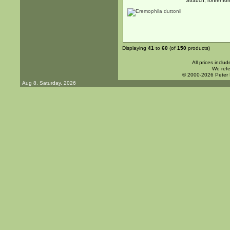
Strauch, röhrenför
Displaying
41
to
60
(of
150
products)
All prices inclu
We refe
© 2000-2026 Peter
Aug 8. Saturday, 2026