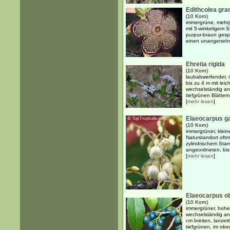
Edithcolea gra
(10 Korn)
immergrüne, mehrj
mit 5-winkeligem 
purpur-braun gespr
einen unangenehm
Ehretia rigida
(10 Korn)
laubabwerfender, 
bis zu 4 m mit le
wechselständig an
tiefgrünen Blättern.
[
mehr lesen
]
Elaeocarpus ga
(10 Korn)
immergrüner, klein
Naturstandort oftm
zylindrischem Sta
angeordneten, bis 
[
mehr lesen
]
Elaeocarpus o
(10 Korn)
immergrüner, hoher
wechselständig an
cm breiten, lanzet
tiefgrünen, im ober