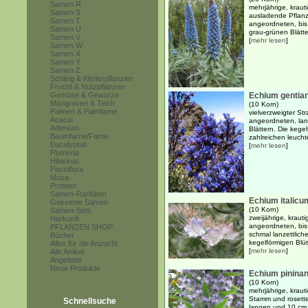
Samen R
mehrjährige, kraut
Samen S
ausladende Pflanze
Samen T
angeordneten, bis 
Samen U
grau-grünen Blätter
Samen V
[
mehr lesen
]
Samen W
Samen X
Samen Y
Samen Z
Schling & Kletterpflanzen
Frucht & Nutzpflanzen
Gemüse & Gewürze
Echium gentia
Mangroven & Teich
(10 Korn)
Palmen & Palmfarne
vielverzweigter St
Acacia
angeordneten, lanz
Adenium
Blättern. Die keg
Baumfarne/Farne
zahlreichen leuchte
Eucalyptus
[
mehr lesen
]
Plumeria
Hibiskus
Passiflora
Musa
Proteen
Samen-Raritäten
Echium italicu
Gekeimte Samen
(10 Korn)
Samen-Sets
zweijährige, krauti
Herkunft
angeordneten, bis
PFLANZEN SHOP
schmal lanzettlich
Bücher
kegelförmigen Blü
Alles für die Anzucht
[
mehr lesen
]
Alle Artikel
Angebote
Neue Produkte
Echium pinina
(10 Korn)
mehrjährige, kraut
Stamm und rosette
Schnellsuche
langen und 10 cm b