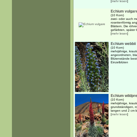
[
mehr lesen
]
Echium vulgar
(10 Korn)
zwei- oder auch me
rosettenförmig ang
Blättern. Die röhre
gefärbten, später b
[
mehr lesen
]
Echium webbii
(10 Korn)
mehrjährige, kraut
angeordneten, bla
Blütenstände best
Einzelblüten
Echium wildpret
(10 Korn)
mehrjährige, kraut
grundständigen, r
langen und 2 cm brei
[
mehr lesen
]