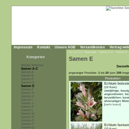
Impressum
Kontakt
Unsere AGB
Versandkosten
Vertrag wid
Sie sind hier:
Startseite
»
Samen A-Z
»
Samen E
Kategorien
Samen E
Wieder lieferbar!
Darstell
Samen A-Z
Samen A
angezeigte Produkte:
1
bis
20
(von
150
insg
Samen B
Produkte+
Samen C
Samen D
Echium boissie
Samen E
(10 Korn)
Samen F
zweijährige, kraut
Samen G
angeordneten, bis
Samen H
lanzettlichen, bor
Samen I
ährenartigen Blüt
Samen J
[
mehr lesen
]
Samen K
Samen L
Samen M
Samen N
Samen O
Samen P
Echium fastu
Samen Q
(20 Korn)