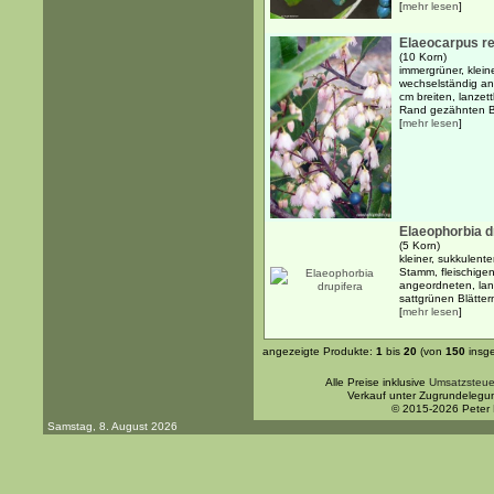
[
mehr lesen
]
Elaeocarpus re
(10 Korn)
immergrüner, klein
wechselständig an
cm breiten, lanzet
Rand gezähnten Bl
[
mehr lesen
]
Elaeophorbia d
(5 Korn)
kleiner, sukkulen
Stamm, fleischige
angeordneten, lang
sattgrünen Blättern
[
mehr lesen
]
angezeigte Produkte:
1
bis
20
(von
150
insg
Alle Preise inklusive
Umsatzsteue
Verkauf unter Zugrundelegu
© 2015-2026 Peter
Samstag, 8. August 2026