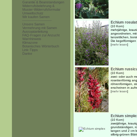
Garantie & Beanstandungen
Widerrufsbelehrung &
Muster-Widerrufsformular
Umweltschutz
Wir kaufen Samen
------------------------
Echium rosula
Unsere Samen
(10 Korn)
Vermehrung mit Samen
mehrjährige, kraut
Aussaatanleitung
angeordneten, mit
FAQ-Fragen zur Anzucht
lanzettlichen, bors
Warnhinweis
Die kegelförmigen .
Klimazone
[
mehr lesen
]
Botanisches Wörterbuch
Link-Tipps
Danke
Echium russi
(10 Korn)
zwei- oder auch me
rosettenförmig ang
röhrenförmigen, st
erscheinen in aufre
[
mehr lesen
]
Echium simple
(10 Korn)
zweijährige, kraut
grundständigen, r
langen und 2 cm bre
silbrig-grünen Blät