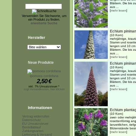
Blättern. Die bis
aus ...
[
mehr lesen
]
Verwenden Sie Stichworte, um
ein Produkt zu finden.
erweiterte Suche
Echium pininan
(10 Korn)
Hersteller
mehrjährige, kraut
Stamm und rosette
langen und 10 cm b
Blättern. Die bis
aus ...
[
mehr lesen
]
Neue Produkte
Echium pininan
(10 Korn)
mehrjährige, kraut
Stamm und rosette
Ipomoea cordofana
langen und 10 cm b
2,50
€
Blättern. Die bis
aus ...
inkl. 7% Umsatzsteuer *
[
mehr lesen
]
zzgl.Versandkosten, hier klicken
Informationen
Echium planta
(10 Korn)
Vertrag widerrufen
zwei- oder mehrjäh
Datenschutz
rosettenförmig an
EU Umsatzsteuer
lanzettlichen, tief
Bestellablauf
Blütenstände beste
Zahlungsarten
[
mehr lesen
]
Lieferung & Versand