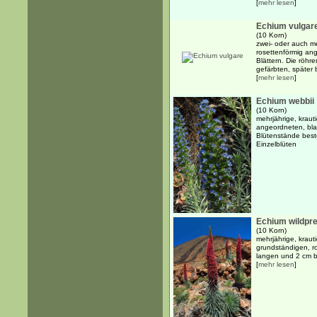
[
mehr lesen
]
Echium vulgar
(10 Korn)
zwei- oder auch me
rosettenförmig ang
Blättern. Die röhre
gefärbten, später b
[
mehr lesen
]
Echium webbii
(10 Korn)
mehrjährige, kraut
angeordneten, bla
Blütenstände best
Einzelblüten
Echium wildpret
(10 Korn)
mehrjährige, kraut
grundständigen, r
langen und 2 cm brei
[
mehr lesen
]