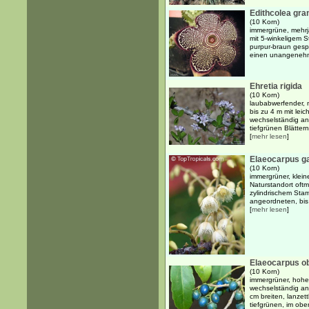
Edithcolea gra
(10 Korn)
immergrüne, mehrj
mit 5-winkeligem 
purpur-braun gespr
einen unangenehm
Ehretia rigida
(10 Korn)
laubabwerfender, 
bis zu 4 m mit le
wechselständig an
tiefgrünen Blättern.
[
mehr lesen
]
Elaeocarpus ga
(10 Korn)
immergrüner, klein
Naturstandort oftm
zylindrischem Sta
angeordneten, bis 
[
mehr lesen
]
Elaeocarpus o
(10 Korn)
immergrüner, hoher
wechselständig an
cm breiten, lanzet
tiefgrünen, im ober