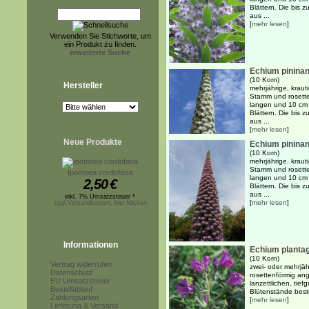
Blättern. Die bis
aus ...
[
mehr lesen
]
Verwenden Sie Stichworte, um
ein Produkt zu finden.
erweiterte Suche
Echium pininan
(10 Korn)
Hersteller
mehrjährige, kraut
Stamm und rosette
langen und 10 cm b
Blättern. Die bis
aus ...
[
mehr lesen
]
Neue Produkte
Echium pininan
(10 Korn)
mehrjährige, kraut
Stamm und rosette
Ipomoea cordofana
langen und 10 cm b
2,50
€
Blättern. Die bis
aus ...
inkl. 7% Umsatzsteuer *
[
mehr lesen
]
zzgl.Versandkosten, hier klicken
Informationen
Echium planta
(10 Korn)
Vertrag widerrufen
zwei- oder mehrjäh
Datenschutz
rosettenförmig an
EU Umsatzsteuer
lanzettlichen, tief
Bestellablauf
Blütenstände beste
Zahlungsarten
[
mehr lesen
]
Lieferung & Versand