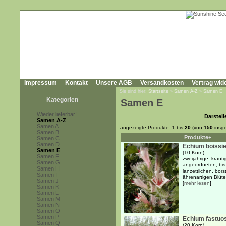
Impressum
Kontakt
Unsere AGB
Versandkosten
Vertrag wid
Sie sind hier:
Startseite
»
Samen A-Z
»
Samen E
Kategorien
Samen E
Wieder lieferbar!
Darstell
Samen A-Z
Samen A
angezeigte Produkte:
1
bis
20
(von
150
insg
Samen B
Produkte+
Samen C
Samen D
Echium boissie
Samen E
(10 Korn)
Samen F
zweijährige, kraut
Samen G
angeordneten, bis
Samen H
lanzettlichen, bor
Samen I
ährenartigen Blüt
Samen J
[
mehr lesen
]
Samen K
Samen L
Samen M
Samen N
Samen O
Samen P
Echium fastu
Samen Q
(20 Korn)