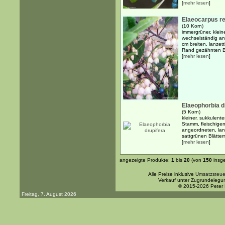
[
mehr lesen
]
Elaeocarpus re
(10 Korn)
immergrüner, klein
wechselständig an
cm breiten, lanzet
Rand gezähnten Bl
[
mehr lesen
]
Elaeophorbia d
(5 Korn)
kleiner, sukkulen
Stamm, fleischige
angeordneten, lang
sattgrünen Blättern
[
mehr lesen
]
angezeigte Produkte:
1
bis
20
(von
150
insg
Alle Preise inklusive
Umsatzsteue
Verkauf unter Zugrundelegu
© 2015-2026 Peter
Freitag, 7. August 2026