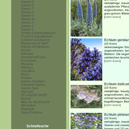
Samen R
mehrjährige, kraut
Samen S
ausladende Pflanze
Samen T
angeordneten, bis 
Samen U
grau-grünen Blätter
Samen V
[
mehr lesen
]
Samen W
Samen X
Samen Y
Samen Z
Schling & Kletterpflanzen
Frucht & Nutzpflanzen
Gemüse & Gewürze
Echium gentia
Mangroven & Teich
(10 Korn)
Palmen & Palmfarne
vielverzweigter St
Acacia
angeordneten, lanz
Adenium
Blättern. Die keg
Baumfarne/Farne
zahlreichen leuchte
Eucalyptus
[
mehr lesen
]
Plumeria
Hibiskus
Passiflora
Musa
Proteen
Samen-Raritäten
Echium italicu
Gekeimte Samen
(10 Korn)
Samen-Sets
zweijährige, krauti
Herkunft
angeordneten, bis
PFLANZEN SHOP
schmal lanzettlich
Bücher
kegelförmigen Blü
Alles für die Anzucht
[
mehr lesen
]
Alle Artikel
Angebote
Neue Produkte
Echium pinina
(10 Korn)
mehrjährige, kraut
Stamm und rosette
Schnellsuche
langen und 10 cm b