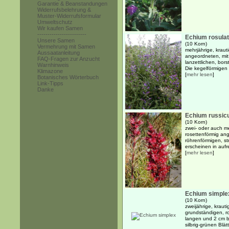
Garantie & Beanstandungen
Widerrufsbelehrung &
Muster-Widerrufsformular
Umweltschutz
Wir kaufen Samen
------------------------
Echium rosula
Unsere Samen
(10 Korn)
Vermehrung mit Samen
mehrjährige, kraut
Aussaatanleitung
angeordneten, mit
FAQ-Fragen zur Anzucht
lanzettlichen, bors
Warnhinweis
Die kegelförmigen .
Klimazone
[
mehr lesen
]
Botanisches Wörterbuch
Link-Tipps
Danke
Echium russi
(10 Korn)
zwei- oder auch me
rosettenförmig ang
röhrenförmigen, st
erscheinen in aufre
[
mehr lesen
]
Echium simple
(10 Korn)
zweijährige, kraut
grundständigen, r
langen und 2 cm bre
silbrig-grünen Blät