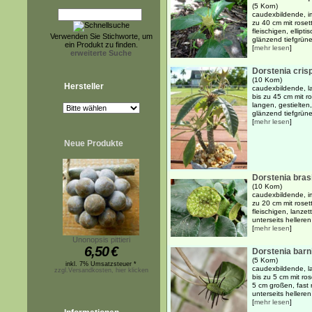
(5 Korn)
caudexbildende, im
zu 40 cm mit roset
fleischigen, ellipti
Verwenden Sie Stichworte, um
glänzend tiefgrünen
ein Produkt zu finden.
[
mehr lesen
]
erweiterte Suche
Dorstenia cris
(10 Korn)
Hersteller
caudexbildende, l
bis zu 45 cm mit r
langen, gestielten,
glänzend tiefgrünen
[
mehr lesen
]
Neue Produkte
Dorstenia brasi
(10 Korn)
caudexbildende, im
zu 20 cm mit roset
fleischigen, lanzet
unterseits helleren
[
mehr lesen
]
Unonopsis pittieri
6,50
€
Dorstenia bar
(5 Korn)
inkl. 7% Umsatzsteuer *
caudexbildende, l
zzgl.Versandkosten, hier klicken
bis zu 5 cm mit ro
5 cm großen, fast 
unterseits helleren 
[
mehr lesen
]