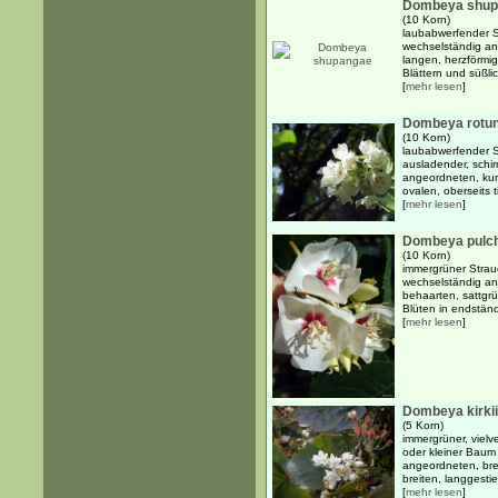
Dombeya shup
(10 Korn)
laubabwerfender S
wechselständig an
langen, herzförmi
Blättern und süßli
[
mehr lesen
]
Dombeya rotund
(10 Korn)
laubabwerfender S
ausladender, schi
angeordneten, kurz
ovalen, oberseits t
[
mehr lesen
]
Dombeya pulc
(10 Korn)
immergrüner Strauc
wechselständig an
behaarten, sattgr
Blüten in endständ
[
mehr lesen
]
Dombeya kirkii
(5 Korn)
immergrüner, vielv
oder kleiner Baum 
angeordneten, bre
breiten, langgestie
[
mehr lesen
]