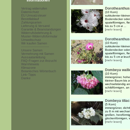
Informationen
Dorotheanthus
Vertrag widerrufen
Datenschutz
(10 Korn)
EU Umsatzsteuer
sukkulenter kleine
Bestellablauf
Bodendecker oder 
Zahlungsarten
spatelförmigen, fl
Lieferung & Versand
bis zu 5 cm ø ...
Garantie & Beanstandungen
[
mehr lesen
]
Widerrufsbelehrung &
Muster-Widerrufsformular
Dorotheanthus 
Umweltschutz
(10 Korn)
Wir kaufen Samen
sukkulenter kleine
------------------------
Bodendecker oder 
Unsere Samen
spatelförmigen, fl
Vermehrung mit Samen
bis zu 5 cm ø leuch
Aussaatanleitung
[
mehr lesen
]
FAQ-Fragen zur Anzucht
Warnhinweis
Klimazone
Dombeya wallic
Botanisches Wörterbuch
(10 Korn)
Link-Tipps
immergrüner, hohe
Danke
kleiner Baum bis z
wechselständig an
schildförmigen, an
[
mehr lesen
]
Dombeya tilia
(5 Korn)
immergrüner, dicht
zu 8 m mit wechse
großen, herzförmig
glockenförmigen, w
[
mehr lesen
]