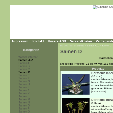
Impressum
Kontakt
Unsere AGB
Versandkosten
Vertrag wid
Sie sind hier:
Startseite
»
Samen A-Z
»
Samen D
Kategorien
Samen D
Wieder lieferbar!
Darstellen
Samen A-Z
Samen A
angezeigte Produkte:
21
bis
40
(von
161
ins
Samen B
Produkte-
Samen C
Samen D
Dorstenia lanci
Samen E
(10 Korn)
Samen F
caudexbildende, l
Samen G
bis ca. 30 cm mit 
Samen H
schmal lanzettlich
Samen I
geaderten Blättern
Samen J
[
mehr lesen
]
Samen K
Samen L
Samen M
Dorstenia horw
Samen N
(5 Korn)
Samen O
caudexbildende, l
Samen P
mit rosettenförmig
Samen Q
lanzettlichen, ober