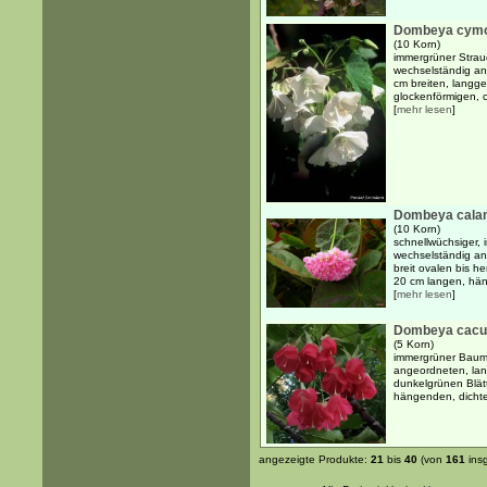
Dombeya cym
(10 Korn)
immergrüner Strauc
wechselständig an
cm breiten, langge
glockenförmigen, c
[
mehr lesen
]
Dombeya cala
(10 Korn)
schnellwüchsiger, 
wechselständig an
breit ovalen bis he
20 cm langen, hän
[
mehr lesen
]
Dombeya cac
(5 Korn)
immergrüner Baum 
angeordneten, lang
dunkelgrünen Blät
hängenden, dicht
angezeigte Produkte:
21
bis
40
(von
161
ins