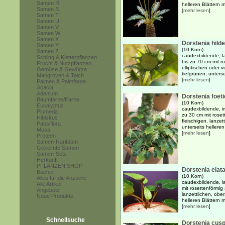
Samen R
helleren Blättern mi
Samen S
[
mehr lesen
]
Samen T
Samen U
Samen V
Samen W
Samen X
Dorstenia hilde
Samen Y
(10 Korn)
Samen Z
caudexbildende, l
Schling & Kletterpflanzen
bis zu 70 cm mit r
Frucht & Nutzpflanzen
elliptischen oder 
Gemüse & Gewürze
tiefgrünen, untersei
Mangroven & Teich
[
mehr lesen
]
Palmen & Palmfarne
Acacia
Adenium
Dorstenia foet
Baumfarne/Farne
(10 Korn)
Eucalyptus
caudexbildende, im
Plumeria
zu 30 cm mit roset
Hibiskus
fleischigen, lanzet
Passiflora
unterseits helleren
Musa
[
mehr lesen
]
Proteen
Samen-Raritäten
Gekeimte Samen
Samen-Sets
Herkunft
PFLANZEN SHOP
Dorstenia elat
Bücher
(10 Korn)
Alles für die Anzucht
caudexbildende, l
Alle Artikel
mit rosettenförmig
Angebote
lanzettlichen, ober
Neue Produkte
helleren Blättern m
[
mehr lesen
]
Schnellsuche
Dorstenia cusp