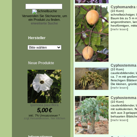
Cyphomandra s
(10 Korn)
schnellwüchsiger, 
Verwenden Sie Stichworte, um
Baum bis zu 5 m m
ein Produkt zu finden.
angeordneten, lan
erweiterte Suche
herzförmigen, mittel
[
mehr lesen
]
Hersteller
Neue Produkte
Cyphostemma b
(10 Korn)
caudexbildender, 
ca. 7 m mit großen
fleischigen Blätte
Die kleinen, grünli
[
mehr lesen
]
Cyphostemma j
(10 Korn)
Ipomoea pauciflora
caudexbildender, 
5,00
€
mit sukkulenten, f
sich aus 3-gelappt
inkl. 7% Umsatzsteuer *
behaarten Blättch
zzgl.Versandkosten, hier klicken
[
mehr lesen
]