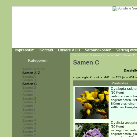
Impressum
Kontakt
Unsere AGB
Versandkosten
Vertrag wid
Sie sind hier:
Startseite
»
Samen A-Z
»
Samen C
Kategorien
Samen C
Wieder lieferbar!
Darstell
Samen A-Z
Samen A
angezeigte Produkte:
441
bis
451
(von
451
i
Samen B
Produkte+
Samen C
Samen D
Cyclopia subte
Samen E
(10 Korn)
Samen F
verholzender, robu
Samen G
angeordneten, tief
Samen H
Blüten erscheinen
Samen I
süßlichen Honigdu
Samen J
Samen K
Samen L
Samen M
Cydista aequino
Samen N
(10 Korn)
Samen O
immergrüner, verh
Samen P
angeordneten, glä
Samen Q