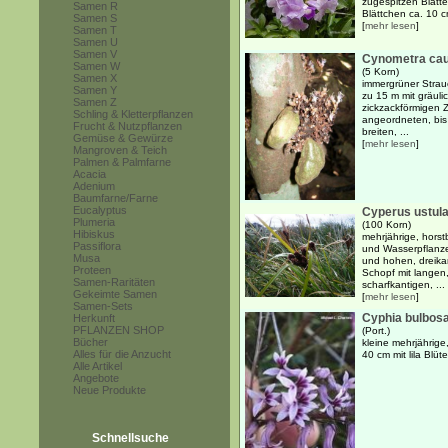
zugespitzen Blätt
Samen R
Blättchen ca. 10 c
Samen S
[
mehr lesen
]
Samen T
Samen U
Samen V
Cynometra caul
Samen W
(5 Korn)
Samen X
immergrüner Strau
Samen Y
zu 15 m mit gräuli
Samen Z
zickzackförmigen 
Schling & Kletterpflanzen
angeordneten, bis
Frucht & Nutzpflanzen
breiten, ...
Gemüse & Gewürze
[
mehr lesen
]
Mangroven & Teich
Palmen & Palmfarne
Acacia
Adenium
Baumfarne/Farne
Eucalyptus
Cyperus ustul
Plumeria
(100 Korn)
Hibiskus
mehrjährige, horst
Passiflora
und Wasserpflanze
Musa
und hohen, dreik
Proteen
Schopf mit langen,
Samen-Raritäten
scharfkantigen, ...
Gekeimte Samen
[
mehr lesen
]
Samen-Sets
Cyphia bulbos
Herkunft
PFLANZEN SHOP
(Port.)
Bücher
kleine mehrjährige
Alles für die Anzucht
40 cm mit lila Blüt
Alle Artikel
Angebote
Neue Produkte
Schnellsuche