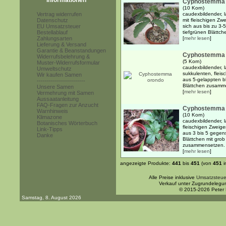
Informationen
Cyphostemma 
(10 Korn)
Vertrag widerrufen
caudexbildender, l
Datenschutz
mit fleischigen Zw
EU Umsatzsteuer
sich aus bis zu 3
Bestellablauf
tiefgrünen Blättch
Zahlungsarten
[
mehr lesen
]
Lieferung & Versand
Garantie & Beanstandungen
Cyphostemma 
Widerrufsbelehrung &
(5 Korn)
Muster-Widerrufsformular
caudexbildender, l
Umweltschutz
sukkulenten, fleis
Wir kaufen Samen
aus 5-gelappten b
------------------------
Blättchen zusammen
Unsere Samen
[
mehr lesen
]
Vermehrung mit Samen
Aussaatanleitung
FAQ-Fragen zur Anzucht
Cyphostemma 
Warnhinweis
(10 Korn)
Klimazone
caudexbildender, l
Botanisches Wörterbuch
fleischigen Zweige
Link-Tipps
aus 3 bis 5 gegen
Danke
Blättchen mit grob
zusammensetzen. .
[
mehr lesen
]
angezeigte Produkte:
441
bis
451
(von
451
i
Alle Preise inklusive
Umsatzsteue
Verkauf unter Zugrundelegu
© 2015-2026 Peter
Samstag, 8. August 2026