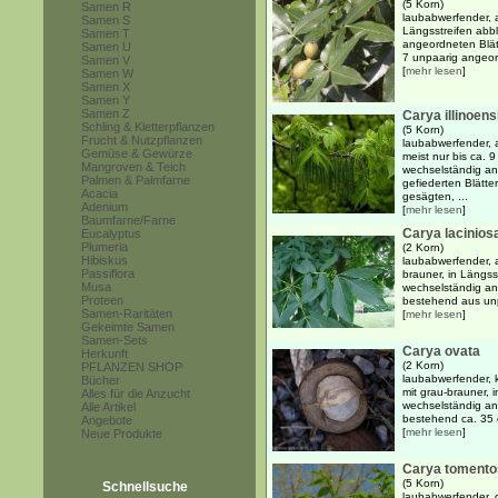
(5 Korn)
Samen R
laubabwerfender, 
Samen S
Längsstreifen abb
Samen T
angeordneten Blät
Samen U
7 unpaarig angeord
Samen V
[
mehr lesen
]
Samen W
Samen X
Samen Y
Samen Z
Carya illinoens
Schling & Kletterpflanzen
(5 Korn)
Frucht & Nutzpflanzen
laubabwerfender, 
Gemüse & Gewürze
meist nur bis ca. 
Mangroven & Teich
wechselständig an
Palmen & Palmfarne
gefiederten Blätte
Acacia
gesägten, ...
Adenium
[
mehr lesen
]
Baumfarne/Farne
Carya lacinios
Eucalyptus
Plumeria
(2 Korn)
Hibiskus
laubabwerfender, 
Passiflora
brauner, in Längss
Musa
wechselständig an
Proteen
bestehend aus unpa
Samen-Raritäten
[
mehr lesen
]
Gekeimte Samen
Samen-Sets
Carya ovata
Herkunft
(2 Korn)
PFLANZEN SHOP
laubabwerfender, 
Bücher
mit grau-brauner, 
Alles für die Anzucht
wechselständig an
Alle Artikel
bestehend ca. 35 c
Angebote
[
mehr lesen
]
Neue Produkte
Carya tomento
(5 Korn)
Schnellsuche
laubabwerfender, 