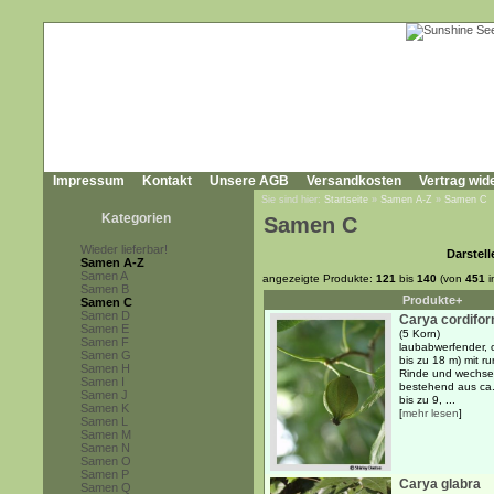
Impressum
Kontakt
Unsere AGB
Versandkosten
Vertrag wid
Sie sind hier:
Startseite
»
Samen A-Z
»
Samen C
Kategorien
Samen C
Wieder lieferbar!
Darstell
Samen A-Z
Samen A
angezeigte Produkte:
121
bis
140
(von
451
i
Samen B
Produkte+
Samen C
Samen D
Carya cordifor
Samen E
(5 Korn)
Samen F
laubabwerfender, o
Samen G
bis zu 18 m) mit r
Samen H
Rinde und wechsel
Samen I
bestehend aus ca
Samen J
bis zu 9, ...
Samen K
[
mehr lesen
]
Samen L
Samen M
Samen N
Samen O
Samen P
Carya glabra
Samen Q