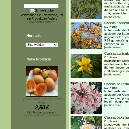
rundlicher Krone, 
wechselständig an
die sich aus ca. 
zu 9, lanzettlichen 
Verwenden Sie Stichworte, um
[
mehr lesen
]
ein Produkt zu finden.
erweiterte Suche
Cassia abbrevi
(10 Korn)
laubabwerfender, h
ausladender Baum 
Hersteller
angeordneten, paa
5-12 gegenstänig 
elliptischen, im ...
[
mehr lesen
]
Cassia auricul
(10 Korn)
Neue Produkte
mehrjähriger, klein
rötlich-brauner Ri
Blättern, bestehen
zu 3 cm langen, ov
[
mehr lesen
]
Cassia bakeri
(10 Korn)
laubabwerfender S
ausladender Krone
und 5-7 paarig an
Cyphomandra betacea 'Yellow
breiten, tiefgrünen
Fruit'
[
mehr lesen
]
2,50
€
inkl. 7% Umsatzsteuer *
zzgl.Versandkosten, hier klicken
Cassia bakerian
(10 Korn)
laubabwerfender S
ausladender Krone