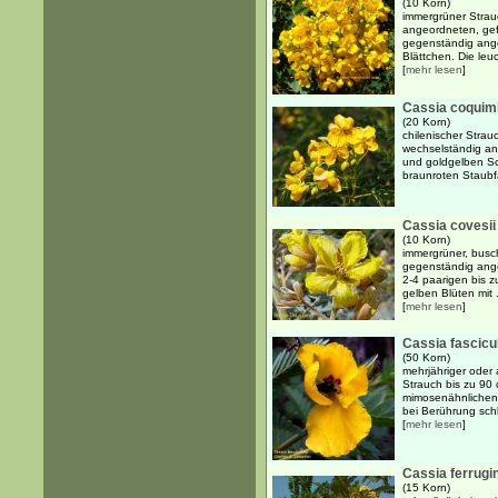
(10 Korn)
immergrüner Strau
angeordneten, gef
gegenständig angeo
Blättchen. Die leu
[
mehr lesen
]
Cassia coquim
(20 Korn)
chilenischer Strau
wechselständig an
und goldgelben S
braunroten Staub
Cassia covesii
(10 Korn)
immergrüner, busch
gegenständig ang
2-4 paarigen bis z
gelben Blüten mit .
[
mehr lesen
]
Cassia fascicu
(50 Korn)
mehrjähriger oder 
Strauch bis zu 90
mimosenähnlichen, 
bei Berührung schl
[
mehr lesen
]
Cassia ferrugi
(15 Korn)