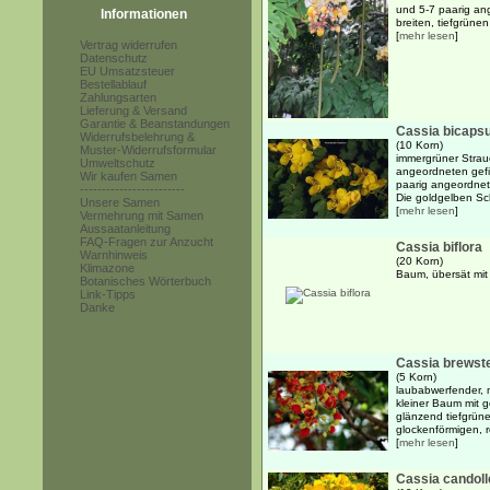
und 5-7 paarig an
Informationen
breiten, tiefgrünen
[
mehr lesen
]
Vertrag widerrufen
Datenschutz
EU Umsatzsteuer
Bestellablauf
Zahlungsarten
Lieferung & Versand
Garantie & Beanstandungen
Cassia bicapsu
Widerrufsbelehrung &
(10 Korn)
Muster-Widerrufsformular
immergrüner Strau
Umweltschutz
angeordneten gefi
Wir kaufen Samen
paarig angeordnete
------------------------
Die goldgelben Sch
Unsere Samen
[
mehr lesen
]
Vermehrung mit Samen
Aussaatanleitung
FAQ-Fragen zur Anzucht
Cassia biflora
Warnhinweis
(20 Korn)
Klimazone
Baum, übersät mit
Botanisches Wörterbuch
Link-Tipps
Danke
Cassia brewste
(5 Korn)
laubabwerfender, 
kleiner Baum mit 
glänzend tiefgrüne
glockenförmigen, ro
[
mehr lesen
]
Cassia candol