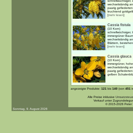
schnellwüchsiger,
wechselständig an
paarig gefiederten
leuchtend goldgelb
[
mehr lesen
]
Cassia fistula
(10 Korn)
schnellwüchsiger,
immergrüner Baum 
wechselständig an
Blättern, bestehen
[
mehr lesen
]
Cassia glauca
(10 Korn)
immergrüner, hohe
wechselständig an
paarig gefiederten
gelben Schalenblü
angezeigte Produkte:
121
bis
140
(von
451
i
Alle Preise inklusive
Umsatzsteue
Verkauf unter Zugrundelegu
© 2015-2026 Peter
Sonntag, 9. August 2026