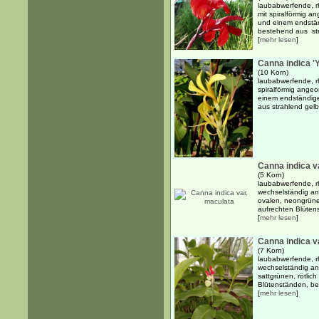
laubabwerfende, r
mit spiralförmig a
und einem endstän
bestehend aus str
[
mehr lesen
]
Canna indica 'Y
(10 Korn)
laubabwerfende, r
spiralförmig angeo
einem endständige
aus strahlend gel
Canna indica v
(5 Korn)
laubabwerfende, r
wechselständig an
ovalen, neongrünen
aufrechten Blütens
[
mehr lesen
]
Canna indica v
(7 Korn)
laubabwerfende, r
wechselständig ang
sattgrünen, rötlich
Blütenständen, bes
[
mehr lesen
]