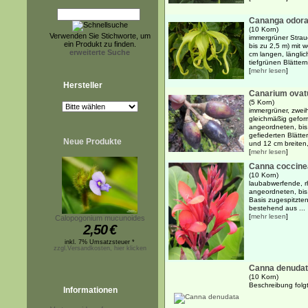
Cananga odora
(10 Korn)
Verwenden Sie Stichworte, um
immergrüner Strau
ein Produkt zu finden.
bis zu 2,5 m) mit 
erweiterte Suche
cm langen, länglic
tiefgrünen Blättern 
[
mehr lesen
]
Hersteller
Canarium ova
(5 Korn)
immergrüner, zwei
gleichmäßig geform
angeordneten, bis
gefiederten Blätt
Neue Produkte
und 12 cm breiten, 
[
mehr lesen
]
Canna coccine
(10 Korn)
laubabwerfende, r
angeordneten, bis 
Basis zugespitzte
bestehend aus ...
[
mehr lesen
]
Calopogonium mucunoides
2,50
€
inkl. 7% Umsatzsteuer *
zzgl.Versandkosten, hier klicken
Canna denuda
(10 Korn)
Beschreibung folgt.
Informationen