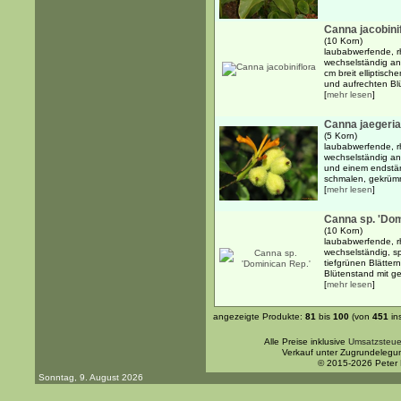
Canna jacobini
(10 Korn)
laubabwerfende, r
wechselständig an
cm breit elliptisch
und aufrechten Bl
[
mehr lesen
]
Canna jaegeri
(5 Korn)
laubabwerfende, r
wechselständig an
und einem endstän
schmalen, gekrümm
[
mehr lesen
]
Canna sp. 'Dom
(10 Korn)
laubabwerfende, r
wechselständig, s
tiefgrünen Blätte
Blütenstand mit gel
[
mehr lesen
]
angezeigte Produkte:
81
bis
100
(von
451
in
Alle Preise inklusive
Umsatzsteue
Verkauf unter Zugrundelegu
© 2015-2026 Peter
Sonntag, 9. August 2026