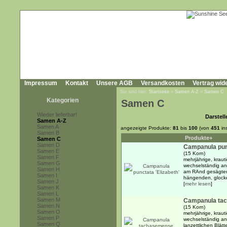
Impressum
Kontakt
Unsere AGB
Versandkosten
Vertrag wid
Sie sind hier:
Startseite
»
Samen A-Z
»
Samen C
Kategorien
Samen C
Wieder lieferbar!
Darstell
Samen A-Z
Samen A
angezeigte Produkte:
81
bis
100
(von
451
in
Samen B
Produkte+
Samen C
Samen D
Campanula punc
Samen E
(15 Korn)
Samen F
mehrjährige, kraut
Samen G
wechselständig an
Samen H
am RAnd gesägten 
Samen I
hängenden, glocke
Samen J
[
mehr lesen
]
Samen K
Samen L
Samen M
Campanula ta
Samen N
(15 Korn)
Samen O
mehrjährige, kraut
Samen P
wechselständig an
Samen Q
lanzettlichen Blä