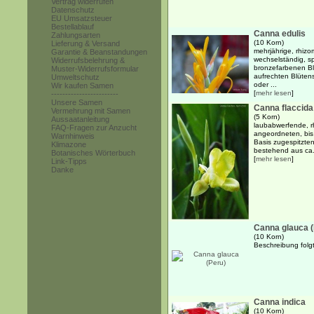
Vertrag widerrufen
Datenschutz
EU Umsatzsteuer
Bestellablauf
Canna edulis
Zahlungsarten
(10 Korn)
Lieferung & Versand
mehrjährige, rhizo
Garantie & Beanstandungen
wechselständig, s
Widerrufsbelehrung &
bronzefarbenen Bl
Muster-Widerrufsformular
aufrechten Blütens
Umweltschutz
oder ...
Wir kaufen Samen
[
mehr lesen
]
------------------------
Unsere Samen
Canna flaccida
Vermehrung mit Samen
(5 Korn)
Aussaatanleitung
laubabwerfende, r
FAQ-Fragen zur Anzucht
angeordneten, bis 
Warnhinweis
Basis zugespitzte
Klimazone
bestehend aus ca. 
Botanisches Wörterbuch
[
mehr lesen
]
Link-Tipps
Danke
Canna glauca (
(10 Korn)
Beschreibung folgt.
Canna indica
(10 Korn)