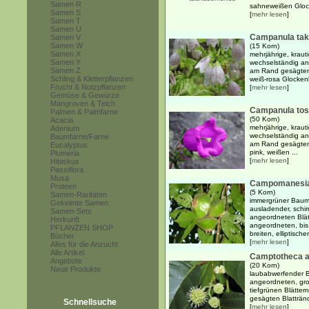
Samen R
sahneweißen Glock
Samen S
[
mehr lesen
]
Samen T
Samen U
Campanula ta
Samen V
Samen W
(15 Korn)
Samen X
mehrjährige, kraut
Samen Y
wechselständig ang
Samen Z
am Rand gesägten
Schling & Kletterpflanzen
weiß-rosa Glockenb
Frucht & Nutzpflanzen
[
mehr lesen
]
Gemüse & Gewürze
Mangroven & Teich
Campanula to
Palmen & Palmfarne
(50 Korn)
Acacia
mehrjährige, kraut
Adenium
wechselständig ang
Baumfarne/Farne
am Rand gesägten
Eucalyptus
pink, weißen ...
Plumeria
[
mehr lesen
]
Hibiskus
Passiflora
Musa
Campomanesia
Proteen
(5 Korn)
Samen-Raritäten
immergrüner Baum b
Gekeimte Samen
ausladender, schi
Samen-Sets
angeordneten Blät
Herkunft
angeordneten, bis
PFLANZEN SHOP
breiten, elliptischen
Bücher
[
mehr lesen
]
Alles für die Anzucht
Alle Artikel
Camptotheca 
Angebote
(20 Korn)
Neue Produkte
laubabwerfender B
angeordneten, groß
tiefgrünen Blätter
gesägten Blattrände
Schnellsuche
[
mehr lesen
]