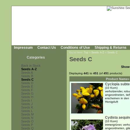
Impressum
Contact Us
Conditions of Use
Shipping & Returns
You're here:
Top
»
Seeds A-Z
»
Seeds C
Categories
Seeds C
Back in Stock
Show
Seeds A-Z
Seeds A
Displaying
441
to
451
(of
451
products)
Seeds B
Product Name+
Seeds C
Seeds D
Cyclopia subte
Seeds E
(10 Korn)
Seeds F
verholzender, robu
Seeds G
angeordneten, tief
Seeds H
erscheinen in den
Seeds I
Honigduft
Seeds J
Seeds K
Seeds L
Seeds M
Cydista aequino
Seeds N
Seeds O
(10 Korn)
Seeds P
immergrüner, verh
Seeds Q
angeordneten, glä