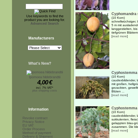
Cyphomandra s
Use keywords to find the
(10 Korn)
product you are looking for.
schnellwüchsiger,
Advanced Search
5 m mit ausladend
langgestielten, bis
tiefgrünen Blättern.
[
read more
]
Manufacturers
What's New?
Cyphostemma b
(10 Korn)
Ipomoea hildebrandtii
caudexbildender, 
4,00
€
mit großen, hellgrü
gezackten, gewellt
incl. 7% VAT*
plus shipping costs
Blüten ...
[
read more
]
Cyphostemma j
Information
(10 Korn)
caudexbildender, 
Revoke contract
sukkulenten, fleis
Privacy Notice
gelappten blau-grü
EU VAT
zusammen. Die klei
Order Process
[
read more
]
Method of payment
Delivery & Shipment