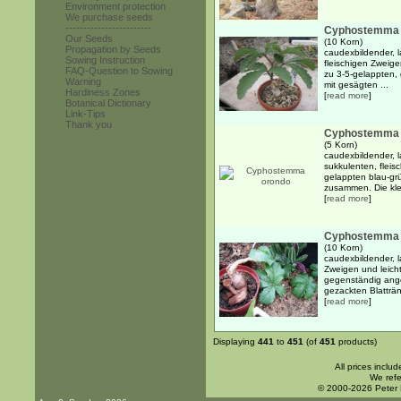
Environment protection
We purchase seeds
------------------------
Cyphostemma 
Our Seeds
(10 Korn)
Propagation by Seeds
caudexbildender, l
Sowing Instruction
fleischigen Zweige
FAQ-Question to Sowing
zu 3-5-gelappten,
Warning
mit gesägten ...
Hardiness Zones
[
read more
]
Botanical Dictionary
Link-Tips
Thank you
Cyphostemma 
(5 Korn)
caudexbildender, l
sukkulenten, fleis
gelappten blau-grü
zusammen. Die klei
[
read more
]
Cyphostemma 
(10 Korn)
caudexbildender, l
Zweigen und leicht
gegenständig ange
gezackten Blatträ
[
read more
]
Displaying
441
to
451
(of
451
products)
All prices inclu
We refe
© 2000-2026 Peter