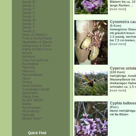
Seeds R
Blättern bis ca. 1
Seeds S
lange Ranken ...
Seeds T
[
read more
]
Seeds U
Seeds V
Seeds W
Cynometra caul
Seeds X
(5 Korn)
Seeds Y
immergrüner Strau
Seeds Z
mit gräulich-braun
Vines & Climbers
1-2 paarig, wechs
Fruit & Useful Plants
bis 7,5 cm breiten, 
Vegetables & Spices
[
read more
]
Mangroves & Pond
Palms & Palm Ferns
Acacia
Adenium
Tree Ferns/Ferns
Eucalyptus
Plumeria
Cyperus ustul
Hibiscus
(100 Korn)
Passionflower
mehrjährige, hors
Musa
Wasserpflanze bis
Protea
dreikantigen Halm
Seed-Rarities
schmalen ca. 1,5 c
Germinated Seeds
[
read more
]
Seed-Sets
Plants from...
PLANT SHOP
Cyphia bulbos
Books
(Port.)
Accessories
kleine mehrjährige
All products
mit lila Blüten
Specials
What's New?
Quick Find