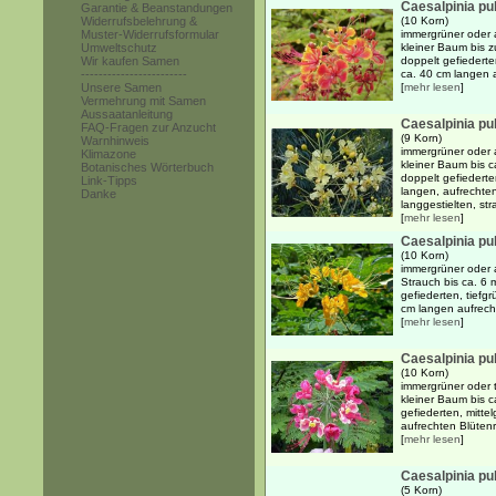
Caesalpinia pu
Garantie & Beanstandungen
Widerrufsbelehrung &
(10 Korn)
Muster-Widerrufsformular
immergrüner oder 
Umweltschutz
kleiner Baum bis 
Wir kaufen Samen
doppelt gefiederte
------------------------
ca. 40 cm langen 
Unsere Samen
[
mehr lesen
]
Vermehrung mit Samen
Aussaatanleitung
Caesalpinia pu
FAQ-Fragen zur Anzucht
(9 Korn)
Warnhinweis
immergrüner oder 
Klimazone
kleiner Baum bis 
Botanisches Wörterbuch
doppelt gefiederte
Link-Tipps
langen, aufrechte
Danke
langgestielten, str
[
mehr lesen
]
Caesalpinia pu
(10 Korn)
immergrüner oder 
Strauch bis ca. 6
gefiederten, tiefg
cm langen aufrech
[
mehr lesen
]
Caesalpinia pu
(10 Korn)
immergrüner oder 
kleiner Baum bis 
gefiederten, mitte
aufrechten Blütenr
[
mehr lesen
]
Caesalpinia pu
(5 Korn)