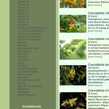
Samen R
aufrechten Blüten
Samen S
[
mehr lesen
]
Samen T
Samen U
Caesalpinia cil
Samen V
Samen W
(3 Korn)
Samen X
immergrüner, verho
Samen Y
oder kleiner Baum 
Samen Z
angeordneten, dop
Schling & Kletterpflanzen
bis zu 20 paarig a
Frucht & Nutzpflanzen
[
mehr lesen
]
Gemüse & Gewürze
Mangroven & Teich
Caesalpinia co
Palmen & Palmfarne
(5 Korn)
Acacia
immergrüner, bedo
Adenium
m mit wechselstän
Baumfarne/Farne
bestehend aus paa
Eucalyptus
und kleinen, creme
Plumeria
[
mehr lesen
]
Hibiskus
Passiflora
Musa
Caesalpinia de
Proteen
(10 Korn)
Samen-Raritäten
laubabwerfender, s
Gekeimte Samen
Wuchs bis zu 10 m
Samen-Sets
zu 30 cm langen, d
Herkunft
Die leuchtend gel
PFLANZEN SHOP
Staubblättern ...
Bücher
[
mehr lesen
]
Alles für die Anzucht
Alle Artikel
Caesalpinia er
Angebote
(5 Korn)
Neue Produkte
immergrüner oder 
kleiner Baum bis 
gefiederten, tiefg
aufrechten Rispen
Schnellsuche
zitronengelben ...