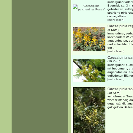
immergrüner oder 
Baum bis ca. 3 m 
gefiederten, mitte
strahlend pink-ros
cremegelbem ...
[
mehr lesen
]
Caesalpinia re
(5 Korn)
immergrüner, verho
kriechendem Wuch
angeordneten, dopp
und aufrechten Bl
der ...
[
mehr lesen
]
Caesalpinia s
(10 Korn)
immergrüner, busc
mit bedorntem, g
angeordneten, bis
gefiederten Blätter
[
mehr lesen
]
Caesalpinia sco
(10 Korn)
verholzender Stra
wechselständig an
gegenständig ange
goldgelben Blüten