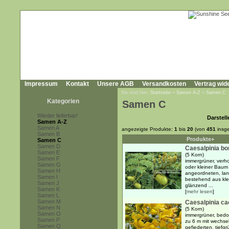
Impressum
Kontakt
Unsere AGB
Versandkosten
Vertrag wid
Sie sind hier:
Startseite
»
Samen A-Z
»
Samen C
Kategorien
Samen C
Wieder lieferbar!
Darstell
Samen A-Z
Samen A
angezeigte Produkte:
1
bis
20
(von
451
insg
Samen B
Produkte+
Samen C
Samen D
Caesalpinia b
Samen E
(5 Korn)
Samen F
immergrüner, verho
Samen G
oder kleiner Baum 
Samen H
angeordneten, lang
Samen I
bestehend aus klei
Samen J
glänzend ...
Samen K
[
mehr lesen
]
Samen L
Samen M
Caesalpinia ca
Samen N
(5 Korn)
Samen O
immergrüner, bedo
Samen P
zu 6 m mit wechse
Samen Q
gefiederten, tiefg