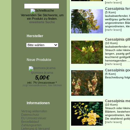
[
mehr lesen
]
Caesalpinia fe
(5 Korn)
Verwenden Sie Stichworte, um
laubabwerfender, 
ein Produkt zu finden.
weiß/grau gefleck
erweiterte Suche
angeordneten Blät
angeordneten, klei
[
mehr lesen
]
Hersteller
Caesalpinia gill
(10 Korn)
laubabwerfender o
Strauch oder klein
langen, paarig gef
leuchtend goldgelb
Neue Produkte
hervorragenden ...
[
mehr lesen
]
Caesalpinia g
Ipomoea jicama
(5 Korn)
5,00
€
Beschreibung folgt.
inkl. 7% Umsatzsteuer *
zzgl.Versandkosten, hier klicken
Caesalpinia m
Informationen
(10 Korn)
Strauch oder klei
Vertrag widerrufen
Blättern, bestehe
Datenschutz
angeordneten, kle
EU Umsatzsteuer
Die strahlend gold
Bestellablauf
[
mehr lesen
]
Zahlungsarten
Lieferung & Versand