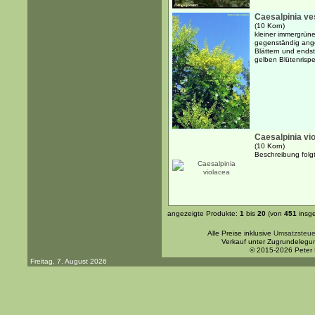
Caesalpinia ve
(10 Korn)
kleiner immergrüne
gegenständig ang
Blättern und endst
gelben Blütenrisp
Caesalpinia vi
(10 Korn)
Beschreibung folgt.
angezeigte Produkte:
1
bis
20
(von
451
insg
Alle Preise inklusive
Umsatzsteue
Verkauf unter Zugrundelegu
© 2015-2026 Peter
Freitag, 7. August 2026