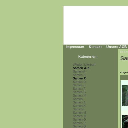
Impressum
Kontakt
Unsere AGB
Sie sin
Kategorien
Sa
Wieder lieferbar!
Samen A-Z
Samen A
angez
Samen B
Samen C
Samen D
Samen E
Samen F
Samen G
Samen H
Samen I
Samen J
Samen K
Samen L
Samen M
Samen N
Samen O
Samen P
Samen Q