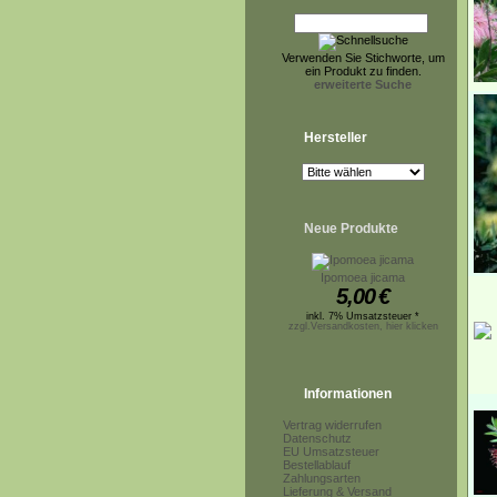
Verwenden Sie Stichworte, um
ein Produkt zu finden.
erweiterte Suche
Hersteller
Neue Produkte
Ipomoea jicama
5,00
€
inkl. 7% Umsatzsteuer *
zzgl.Versandkosten, hier klicken
Informationen
Vertrag widerrufen
Datenschutz
EU Umsatzsteuer
Bestellablauf
Zahlungsarten
Lieferung & Versand