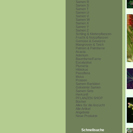
Samen R
Samen S
Samen T
Samen U
Samen V
Samen W
Samen X
Samen Y
Samen Z
Schling & Kletterpflanzen
Frucht & Nutzpflanzen
Gemüse & Gewürze
Mangroven & Teich
Palmen & Palmfarne
Acacia
Adenium
Baumfarne/Farne
Eucalyptus
Plumeria
Hibiskus
Passiflora
Musa
Proteen
Samen-Raritäten
Gekeimte Samen
Samen-Sets
Herkunft
PFLANZEN SHOP
Bücher
Alles für die Anzucht
Alle Artikel
Angebote
Neue Produkte
Schnellsuche