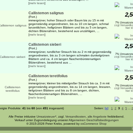
[
mehr lesen
]
Callistemon salignus
2,5
(Port.)
immergrüner, hoher Strauch oder Baum bis zu 15 m mit
7% Umsatzste
gegenständig angeordneten, bis zu 10 cm langen, schmal
zzgl.Versandko
lanzettlichen, hellgrünen Blättern und bis zu 5 cm langen,
hier k
dichten Blütenähren, bestehend aus unzähligen, ...
[
mehr lesen
]
Callistemon sieberi
2,5
(Port.)
immergrüner, rundlicher Strauch bis zu 2 m mit gegenständig
7% Umsatzste
angeordneten, bis zu 3 cm langen schmalen dunkelgrünen
zzgl.Versandko
Blättern und ca. 4 cm langen flaschenbürstenartigen
hier k
Blütenähren, bestehend aus ...
[
mehr lesen
]
Callistemon teretifolius
2,5
(Port.)
immergrüner, kleiner bis mittelgroßer Strauch bis ca. 3 m mit
7% Umsatzste
gegenständig angeordneten, bis zu 14 cm langen, linearen,
zzgl.Versandko
tiefgrünen Blättern und bis zu 8 cm langen, dichten,
hier k
flaschenbürstenartigen Blütenähren, ...
[
mehr lesen
]
eigte Produkte:
41
bis
60
(von
451
insgesamt)
Seiten:
[«]
1
2
3
4
5
...
Alle Preise inklusive
Umsatzsteuer*
, zzgl.
Versandkosten
,
alle Angebote
freibleibend.
Verkauf unter Zugrundelegung unserer
Allgemeinen Geschäftsbedingungen
© 2015-2026 Peter Krebs, powered by
osCommerce Shop
1