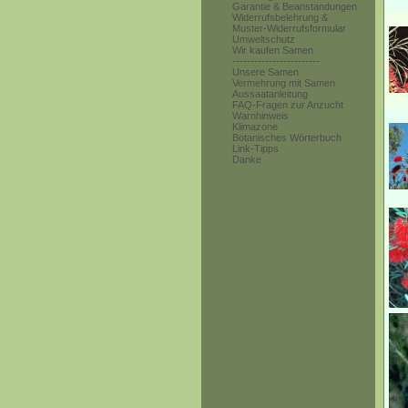
Garantie & Beanstandungen
Widerrufsbelehrung &
Muster-Widerrufsformular
Umweltschutz
Wir kaufen Samen
------------------------
Unsere Samen
Vermehrung mit Samen
Aussaatanleitung
FAQ-Fragen zur Anzucht
Warnhinweis
Klimazone
Botanisches Wörterbuch
Link-Tipps
Danke