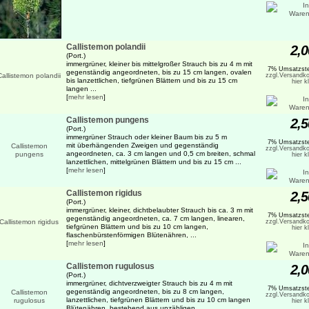
Callistemon polandii
2,0
(Port.)
immergrüner, kleiner bis mittelgroßer Strauch bis zu 4 m mit
7% Umsatzste
gegenständig angeordneten, bis zu 15 cm langen, ovalen
zzgl.Versandko
bis lanzettlichen, tiefgrünen Blättern und bis zu 15 cm
hier k
langen ...
[
mehr lesen
]
Callistemon pungens
2,5
(Port.)
immergrüner Strauch oder kleiner Baum bis zu 5 m
7% Umsatzste
mit überhängenden Zweigen und gegenständig
zzgl.Versandko
angeordneten, ca. 3 cm langen und 0,5 cm breiten, schmal
hier k
lanzettlichen, mittelgrünen Blättern und bis zu 15 cm ...
[
mehr lesen
]
Callistemon rigidus
2,5
(Port.)
immergrüner, kleiner, dichtbelaubter Strauch bis ca. 3 m mit
7% Umsatzste
gegenständig angeordneten, ca. 7 cm langen, linearen,
zzgl.Versandko
tiefgrünen Blättern und bis zu 10 cm langen,
hier k
flaschenbürstenförmigen Blütenähren, ...
[
mehr lesen
]
Callistemon rugulosus
2,0
(Port.)
immergrüner, dichtverzweigter Strauch bis zu 4 m mit
7% Umsatzste
gegenständig angeordneten, bis zu 8 cm langen,
zzgl.Versandko
lanzettlichen, tiefgrünen Blättern und bis zu 10 cm langen
hier k
Blütenähren, bestehend aus unzähligen, ...