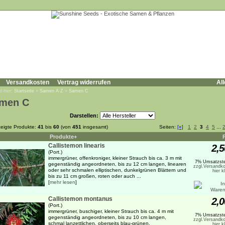
Versandkosten
Vertrag widerrufen
All
d hier:
Startseite
»
Samen A-Z
»
Samen C
men C
Darstellen:
eigte Produkte:
41
bis
60
(von
451
insgesamt)
Seiten:
[«]
1
2
3
4
5
...
Produkte+
Callistemon linearis
2,5
(Port.)
immergrüner, offenkroniger, kleiner Strauch bis ca. 3 m mit
7% Umsatzste
gegenständig angeordneten, bis zu 12 cm langen, linearen
zzgl.Versandko
oder sehr schmalen elliptischen, dunkelgrünen Blättern und
hier k
bis zu 11 cm großen, roten oder auch ...
[
mehr lesen
]
Callistemon montanus
2,0
(Port.)
immergrüner, buschiger, kleiner Strauch bis ca. 4 m mit
7% Umsatzste
gegenständig angeordneten, bis zu 10 cm langen,
zzgl.Versandko
schmal lanzettlichen, oberseits blau-grünen,
hier k