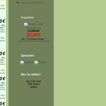
10.
Cassia candolleana
Angebote
0
€
inkl.
uer *
Pistacia vera
sten,
44,00EUR
licken
22,00
€
inkl. 7% Umsatzsteuer *
zzgl.Versandkosten, hier klicken
0
€
Sprachen
inkl.
uer *
sten,
licken
Wer ist online?
0
€
Zur Zeit sind
inkl.
328 Gäste
uer *
online.
sten,
licken
0
€