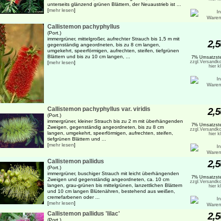
unterseits glänzend grünen Blättern, der Neuaustrieb ist ...
[
mehr lesen
]
Callistemon pachyphyllus
(Port.)
immergrüner, mittelgroßer, aufrechter Strauch bis 1,5 m mit
2,5
gegenständig angeordneten, bis zu 8 cm langen,
umgekehrt, speerförmigen, aufrechten, steifen, tiefgrünen
Blättern und bis zu 10 cm langen, ...
7% Umsatzste
zzgl.Versandko
[
mehr lesen
]
hier k
Callistemon pachyphyllus var. viridis
2,5
(Port.)
immergrüner, kleiner Strauch bis zu 2 m mit überhängenden
7% Umsatzste
Zweigen, gegenständig angeordneten, bis zu 8 cm
zzgl.Versandko
langen, umgekehrt, speerförmigen, aufrechten, steifen,
hier k
tiefgrünen Blättern und ...
[
mehr lesen
]
Callistemon pallidus
2,5
(Port.)
immergrüner, buschiger Strauch mit leicht überhängenden
7% Umsatzste
Zweigen und gegenständig angeordneten, ca. 10 cm
zzgl.Versandko
langen, grau-grünen bis mittelgrünen, lanzettlichen Blättern
hier k
und 10 cm langen Blütenähren, bestehend aus weißen,
cremefarbenen oder ...
[
mehr lesen
]
Callistemon pallidus 'lilac'
2,5
(Port.)