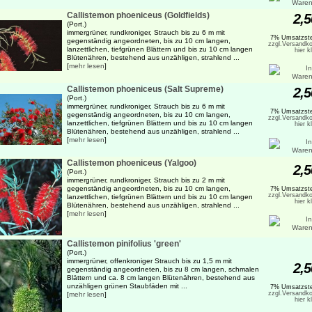
Callistemon phoeniceus (Goldfields)
2,5
(Port.)
immergrüner, rundkroniger, Strauch bis zu 6 m mit
7% Umsatzste
gegenständig angeordneten, bis zu 10 cm langen,
zzgl.Versandko
lanzettlichen, tiefgrünen Blättern und bis zu 10 cm langen
hier k
Blütenähren, bestehend aus unzähligen, strahlend ...
[
mehr lesen
]
Callistemon phoeniceus (Salt Supreme)
2,5
(Port.)
immergrüner, rundkroniger, Strauch bis zu 6 m mit
7% Umsatzste
gegenständig angeordneten, bis zu 10 cm langen,
zzgl.Versandko
lanzettlichen, tiefgrünen Blättern und bis zu 10 cm langen
hier k
Blütenähren, bestehend aus unzähligen, strahlend ...
[
mehr lesen
]
Callistemon phoeniceus (Yalgoo)
2,5
(Port.)
immergrüner, rundkroniger, Strauch bis zu 2 m mit
gegenständig angeordneten, bis zu 10 cm langen,
7% Umsatzste
zzgl.Versandko
lanzettlichen, tiefgrünen Blättern und bis zu 10 cm langen
hier k
Blütenähren, bestehend aus unzähligen, strahlend ...
[
mehr lesen
]
Callistemon pinifolius 'green'
(Port.)
immergrüner, offenkroniger Strauch bis zu 1,5 m mit
2,5
gegenständig angeordneten, bis zu 8 cm langen, schmalen
Blättern und ca. 8 cm langen Blütenähren, bestehend aus
unzähligen grünen Staubfäden mit ...
7% Umsatzste
zzgl.Versandko
[
mehr lesen
]
hier k