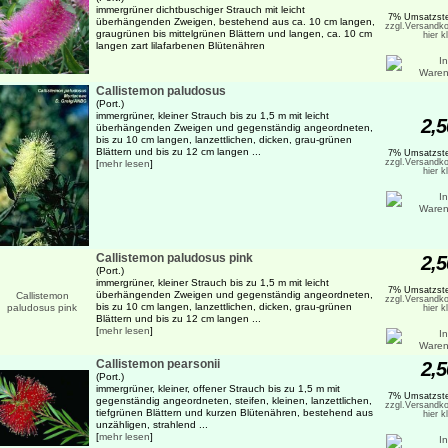
immergrüner dichtbuschiger Strauch mit leicht
7% Umsatzste
überhängenden Zweigen, bestehend aus ca. 10 cm langen,
zzgl.Versandko
graugrünen bis mittelgrünen Blättern und langen, ca. 10 cm
hier k
langen zart lilafarbenen Blütenähren
Callistemon paludosus
(Port.)
immergrüner, kleiner Strauch bis zu 1,5 m mit leicht
2,5
überhängenden Zweigen und gegenständig angeordneten,
bis zu 10 cm langen, lanzettlichen, dicken, grau-grünen
Blättern und bis zu 12 cm langen ...
7% Umsatzste
zzgl.Versandko
[
mehr lesen
]
hier k
Callistemon paludosus pink
2,5
(Port.)
immergrüner, kleiner Strauch bis zu 1,5 m mit leicht
7% Umsatzste
überhängenden Zweigen und gegenständig angeordneten,
zzgl.Versandko
bis zu 10 cm langen, lanzettlichen, dicken, grau-grünen
hier k
Blättern und bis zu 12 cm langen ...
[
mehr lesen
]
Callistemon pearsonii
2,5
(Port.)
immergrüner, kleiner, offener Strauch bis zu 1,5 m mit
7% Umsatzste
gegenständig angeordneten, steifen, kleinen, lanzettlichen,
zzgl.Versandko
tiefgrünen Blättern und kurzen Blütenähren, bestehend aus
hier k
unzähligen, strahlend ...
[
mehr lesen
]