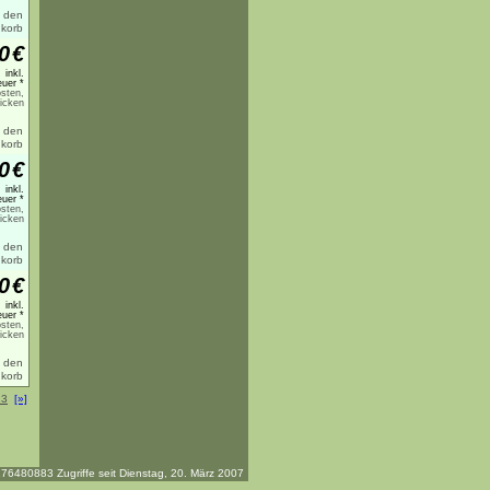
0
€
inkl.
uer *
sten,
licken
0
€
inkl.
uer *
sten,
licken
0
€
inkl.
uer *
sten,
licken
23
[»]
76480883 Zugriffe seit Dienstag, 20. März 2007