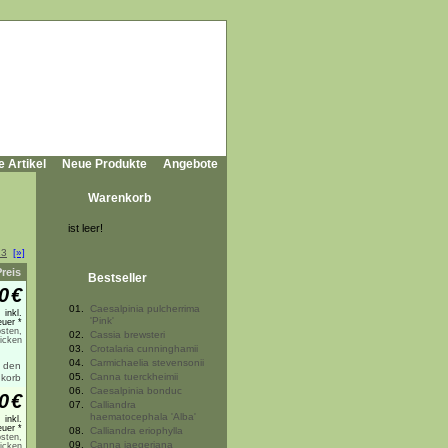
e Artikel
Neue Produkte
Angebote
Warenkorb
ist leer!
23
[»]
Preis
Bestseller
0
€
01.
Caesalpinia pulcherrima
inkl.
'Pink'
uer *
sten,
02.
Cassia brewsteri
licken
03.
Crotalaria cunninghamii
04.
Carmichaelia stevensonii
05.
Canna tuerckheimii
06.
Caesalpinia bonduc
0
€
07.
Calliandra
haematocephala 'Alba'
inkl.
uer *
08.
Calliandra eriophylla
sten,
09.
Canna jaegeriana
licken