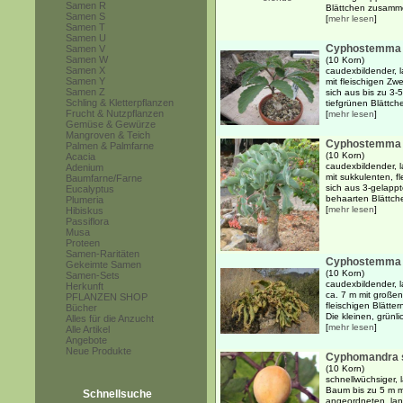
Samen R
Blättchen zusammen
Samen S
[
mehr lesen
]
Samen T
Samen U
Cyphostemma 
Samen V
Samen W
(10 Korn)
Samen X
caudexbildender, l
Samen Y
mit fleischigen Zw
Samen Z
sich aus bis zu 3
Schling & Kletterpflanzen
tiefgrünen Blättch
Frucht & Nutzpflanzen
[
mehr lesen
]
Gemüse & Gewürze
Mangroven & Teich
Cyphostemma j
Palmen & Palmfarne
(10 Korn)
Acacia
caudexbildender, 
Adenium
mit sukkulenten, f
Baumfarne/Farne
sich aus 3-gelappt
Eucalyptus
behaarten Blättch
Plumeria
[
mehr lesen
]
Hibiskus
Passiflora
Musa
Proteen
Samen-Raritäten
Cyphostemma b
Gekeimte Samen
(10 Korn)
Samen-Sets
caudexbildender, 
Herkunft
ca. 7 m mit großen
PFLANZEN SHOP
fleischigen Blätte
Bücher
Die kleinen, grünli
Alles für die Anzucht
[
mehr lesen
]
Alle Artikel
Angebote
Neue Produkte
Cyphomandra s
(10 Korn)
schnellwüchsiger, 
Baum bis zu 5 m m
Schnellsuche
angeordneten, lan