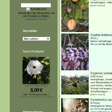
herzförmigen, mittel
[
mehr lesen
]
Verwenden Sie Stichworte, um
ein Produkt zu finden.
erweiterte Suche
Hersteller
Cyphia bulbos
(Port.)
kleine mehrjährige
40 cm mit lila Blüt
Neue Produkte
Cyperus ustul
(100 Korn)
mehrjährige, horst
und Wasserpflanze
und hohen, dreik
Ipomoea pauciflora
Schopf mit langen,
5,00
€
scharfkantigen, ...
[
mehr lesen
]
inkl. 7% Umsatzsteuer *
zzgl.Versandkosten, hier klicken
Cynometra caul
(5 Korn)
immergrüner Strau
zu 15 m mit gräuli
zickzackförmigen 