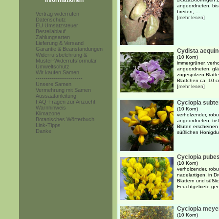
Informationen
angeordneten, bis
breiten, ...
Vertrag widerrufen
[
mehr lesen
]
Datenschutz
EU Umsatzsteuer
Bestellablauf
Zahlungsarten
Lieferung & Versand
Garantie & Beanstandungen
Cydista aequino
Widerrufsbelehrung &
(10 Korn)
Muster-Widerrufsformular
immergrüner, verh
Umweltschutz
angeordneten, glä
Wir kaufen Samen
zugespitzen Blätt
------------------------
Blättchen ca. 10 c
Unsere Samen
[
mehr lesen
]
Vermehrung mit Samen
Aussaatanleitung
FAQ-Fragen zur Anzucht
Cyclopia subte
Warnhinweis
(10 Korn)
Klimazone
verholzender, robu
Botanisches Wörterbuch
angeordneten, tief
Link-Tipps
Blüten erscheinen
Danke
süßlichen Honigdu
Cyclopia pube
(10 Korn)
verholzender, robus
nadelartigen, in 
Blättern und süßli
Feuchtgebiete gee
Cyclopia meye
(10 Korn)