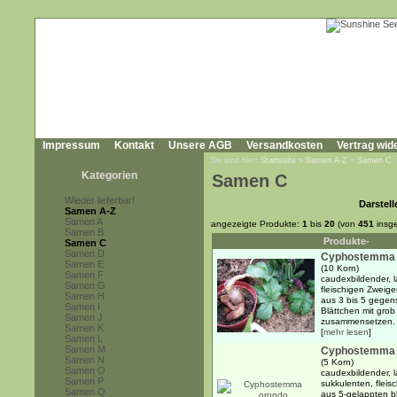
Impressum
Kontakt
Unsere AGB
Versandkosten
Vertrag wid
Sie sind hier:
Startseite
»
Samen A-Z
»
Samen C
Kategorien
Samen C
Wieder lieferbar!
Darstell
Samen A-Z
Samen A
angezeigte Produkte:
1
bis
20
(von
451
insg
Samen B
Produkte-
Samen C
Samen D
Cyphostemma 
Samen E
(10 Korn)
Samen F
caudexbildender, l
Samen G
fleischigen Zweige
Samen H
aus 3 bis 5 gegen
Samen I
Blättchen mit grob
Samen J
zusammensetzen. .
Samen K
[
mehr lesen
]
Samen L
Samen M
Cyphostemma 
Samen N
(5 Korn)
Samen O
caudexbildender, l
Samen P
sukkulenten, fleis
Samen Q
aus 5-gelappten b