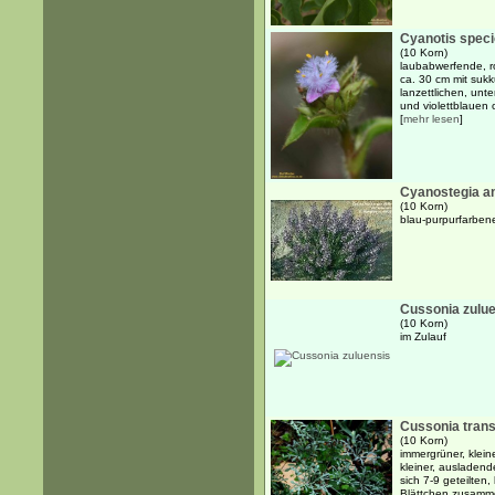
Cyanotis spec
(10 Korn)
laubabwerfende, r
ca. 30 cm mit suk
lanzettlichen, unte
und violettblauen o
[
mehr lesen
]
Cyanostegia an
(10 Korn)
blau-purpurfarben
Cussonia zulu
(10 Korn)
im Zulauf
Cussonia tran
(10 Korn)
immergrüner, klein
kleiner, ausladend
sich 7-9 geteilten,
Blättchen zusamme