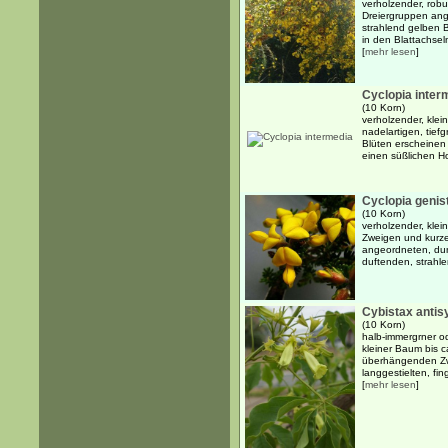
verholzender, robus
Dreiergruppen ange
strahlend gelben 
in den Blattachsel
[
mehr lesen
]
Cyclopia inter
(10 Korn)
verholzender, klein
nadelartigen, tief
Blüten erscheinen
einen süßlichen H
Cyclopia genis
(10 Korn)
verholzender, klei
Zweigen und kurze
angeordneten, dun
duftenden, strahl
Cybistax antisy
(10 Korn)
halb-immergrner o
kleiner Baum bis ca
überhängenden Zw
langgestielten, fin
[
mehr lesen
]