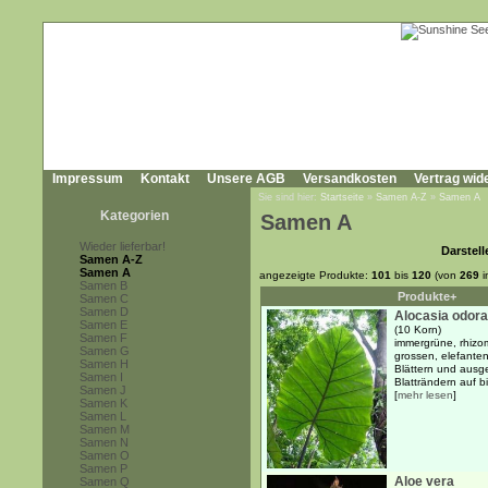
Impressum
Kontakt
Unsere AGB
Versandkosten
Vertrag wid
Sie sind hier:
Startseite
»
Samen A-Z
»
Samen A
Kategorien
Samen A
Wieder lieferbar!
Darstell
Samen A-Z
Samen A
angezeigte Produkte:
101
bis
120
(von
269
i
Samen B
Produkte+
Samen C
Samen D
Alocasia odora
Samen E
(10 Korn)
Samen F
immergrüne, rhizo
Samen G
grossen, elefante
Samen H
Blättern und ausge
Samen I
Blatträndern auf b
Samen J
[
mehr lesen
]
Samen K
Samen L
Samen M
Samen N
Samen O
Samen P
Aloe vera
Samen Q