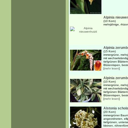
Alpinia nieuwen
(10 Korn)
mehrjährige, rhizo
Alpinia zerumb
(15 Korn)
immergrüne, mehrj
mit wechselständig
tiefgrünen Blätte
Blütenrispen, best
[
mehr lesen
]
Alpinia zerumbe
(10 Korn)
immergrüne, mehrj
mit wechselständig
tiefgrünen Blätte
Blütenrispen, best
[
mehr lesen
]
Alstonia schola
(20 Korn)
immergrüner Baum 
angeordneten, elli
tiefgrünen, unters
kleinen, röhrenför