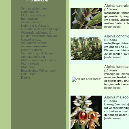
Informationen
Alpinia caerul
Vertrag widerrufen
(10 Korn)
Datenschutz
mehrjährige, rhizo
EU Umsatzsteuer
gegenständig ange
Bestellablauf
cm breiten, lanzett
Zahlungsarten
weißen Blüten in b
Lieferung & Versand
[
mehr lesen
]
Garantie & Beanstandungen
Widerrufsbelehrung &
Muster-Widerrufsformular
Alpinia conchi
Umweltschutz
(10 Korn)
Wir kaufen Samen
mehrjährige, rhizo
------------------------
cm langen und 10 
Unsere Samen
Blättern und klein
Vermehrung mit Samen
30 cm langen, aufr
Aussaatanleitung
[
mehr lesen
]
FAQ-Fragen zur Anzucht
Warnhinweis
Alpinia luteoca
Klimazone
Botanisches Wörterbuch
(10 Korn)
Link-Tipps
immergrüne, mehrj
Danke
m mit wechselstän
oberseits grau-grün
burgunderfarbenen 
[
mehr lesen
]
Alpinia malacc
(10 Korn)
immergrüne, mehrj
mit wechselständi
cm breiten schmal l
duftenden Blüten e
[
mehr lesen
]