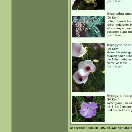
[
mehr lesen
]
Alvaradoa amo
(50 Korn)
hoher Strauch bis 
rötlich gefärbten
20 cm langen, wec
bestehend aus bis
[
mehr lesen
]
Alyogyne hakei
(30 Korn)
kleiner bis mittelg
dunkelgrünen Blätt
die Blütenfarbe va
creme-weiß mit ...
[
mehr lesen
]
Alyogyne huege
(30 Korn)
immergrüner, kleine
mit 3- bis 5-gelapp
und bis zu 15 cm g
angezeigte Produkte:
101
bis
120
(von
269
i