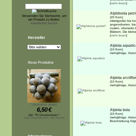
[
mehr lesen
]
Alphitonia petri
Verwenden Sie Stichworte, um
(20 Korn)
ein Produkt zu finden.
mittelgroßer bis h
erweiterte Suche
angeordneten, bis 
ovalen, oberseits 
Blättern. Die klein
[
mehr lesen
]
Hersteller
Alpinia aquatic
(10 Korn)
mehrjährige, rhizo
Neue Produkte
Alpinia arctiflo
(10 Korn)
mehrjährige, rhizo
Unonopsis pittieri
6,50
€
Alpinia boia
(10 Korn)
inkl. 7% Umsatzsteuer *
mehrjährige, rhizo
zzgl.Versandkosten, hier klicken
Beschreibung folg