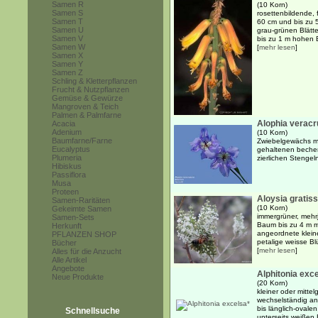
Samen R
(10 Korn)
Samen S
rosettenbildende, 
Samen T
60 cm und bis zu 5
Samen U
grau-grünen Blätt
Samen V
bis zu 1 m hohen B
Samen W
[
mehr lesen
]
Samen X
Samen Y
Samen Z
Schling & Kletterpflanzen
Frucht & Nutzpflanzen
Gemüse & Gewürze
Mangroven & Teich
Palmen & Palmfarne
Alophia verac
Acacia
Adenium
(10 Korn)
Baumfarne/Farne
Zwiebelgewächs mi
Eucalyptus
gehaltenen becher
Plumeria
zierlichen Stengel
Hibiskus
Passiflora
Musa
Proteen
Aloysia gratis
Samen-Raritäten
(10 Korn)
Gekeimte Samen
immergrüner, mehrj
Samen-Sets
Baum bis zu 4 m m
Herkunft
angeordnete kleine
PFLANZEN SHOP
petalige weisse Bl
Bücher
[
mehr lesen
]
Alles für die Anzucht
Alle Artikel
Angebote
Alphitonia exc
Neue Produkte
(20 Korn)
kleiner oder mitte
wechselständig an
bis länglich-ovale
Schnellsuche
unterseits weißen B