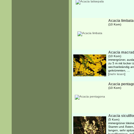
Acacia limbata
(10 Korn)
Acacia macrad
(10 Korn)
immergrüner, ausl
zu 5 m mit locker
wechselständig ang
gekrümmten, ...
[
mehr lesen
]
Acacia pentag
(10 Korn)
Acacia siculif
(5 Korn)
immergrüner kleine
Stamm und Ästen, 
langen, sehr spitz
kugelförmigen, gel