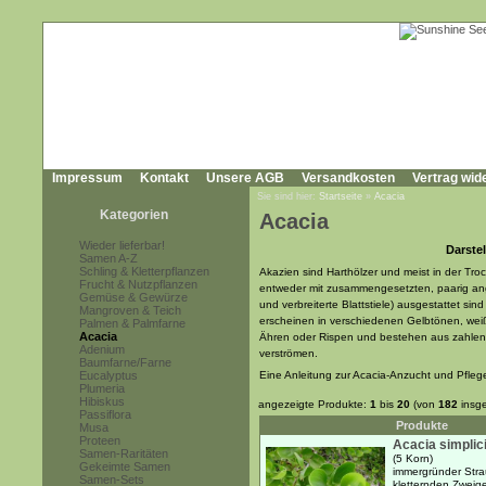
Impressum
Kontakt
Unsere AGB
Versandkosten
Vertrag wid
Sie sind hier:
Startseite
»
Acacia
Kategorien
Acacia
Wieder lieferbar!
Darstel
Samen A-Z
Schling & Kletterpflanzen
Akazien sind Harthölzer und meist in der Tr
Frucht & Nutzpflanzen
entweder mit zusammengesetzten, paarig ang
Gemüse & Gewürze
und verbreiterte Blattstiele) ausgestattet si
Mangroven & Teich
erscheinen in verschiedenen Gelbtönen, wei
Palmen & Palmfarne
Acacia
Ähren oder Rispen und bestehen aus zahlenr
Adenium
verströmen.
Baumfarne/Farne
Eucalyptus
Eine Anleitung zur Acacia-Anzucht und Pfleg
Plumeria
Hibiskus
angezeigte Produkte:
1
bis
20
(von
182
insg
Passiflora
Produkte
Musa
Proteen
Acacia simplici
Samen-Raritäten
(5 Korn)
Gekeimte Samen
immergründer Stra
Samen-Sets
kletternden Zweig