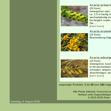
Acacia acinac
(20 Korn)
immergrüner oder 
ca. 2,5 m häufig 
wechselständig an
bis länglich ovale
Die ...
[
mehr lesen
]
Acacia acumin
(15 Korn)
Beschreibung folgt
Acacia adsurg
(10 Korn)
immergrüner, busch
m mit wechselstän
schmalen, tiefgrün
ährenförmigen, bis
[
mehr lesen
]
angezeigte Produkte:
1
bis
20
(von
182
insg
Alle Preise inklusive
Umsatzsteue
Verkauf unter Zugrundelegu
© 2015-2026 Peter
Samstag, 8. August 2026