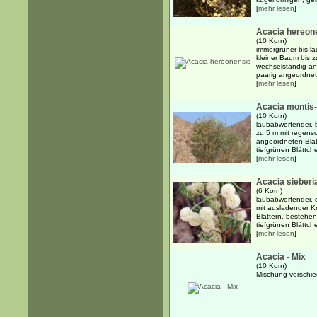
[
mehr lesen
]
Acacia hereon
(10 Korn)
immergrüner bis l
kleiner Baum bis 
wechselständig an
paarig angeordnete
[
mehr lesen
]
Acacia montis-
(10 Korn)
laubabwerfender, 
zu 5 m mit regens
angeordneten Blät
tiefgrünen Blättche
[
mehr lesen
]
Acacia sieberi
(6 Korn)
laubabwerfender, 
mit ausladender 
Blättern, bestehe
tiefgrünen Blättche
[
mehr lesen
]
Acacia - Mix
(10 Korn)
Mischung verschie