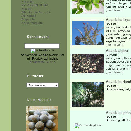
Herkunft
zu 10 cm langen, b
PFLANZEN SHOP
löffelförmigen Phyl
Bücher
[
mehr lesen
]
Alles für die Anzucht
Alle Artikel
Angebote
Acacia baileya
Neue Produkte
(10 Korn)
immergrüner oder 
zu 8 m mit wechse
gefiederten, grau-
Schnellsuche
burgunderfarbenem
kugelförmigen, ...
[
mehr lesen
]
Acacia alpina
(5 Korn)
Verwenden Sie Stichworte, um
immergrüner, klein
ein Produkt zu finden.
Bodendecker bis z
erweiterte Suche
angeordneten, verk
bläulich-grünen Phy
[
mehr lesen
]
Hersteller
Acacia berland
(10 Korn)
Beschreibung folgt
Neue Produkte
Acacia delphin
(10 Korn)
Strauch, goldfarb