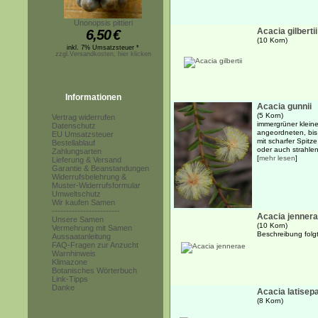
Unonopsis pittieri
Acacia gilbertii
6,50
€
(10 Korn)
inkl. 7% Umsatzsteuer *
zzgl.Versandkosten, hier klicken
Informationen
Acacia gunnii
(5 Korn)
Vertrag widerrufen
immergrüner kleine
Datenschutz
angeordneten, bis
EU Umsatzsteuer
mit scharfer Spitz
Bestellablauf
oder auch strahlen
Zahlungsarten
[
mehr lesen
]
Lieferung & Versand
Garantie & Beanstandungen
Widerrufsbelehrung &
Muster-Widerrufsformular
Umweltschutz
Wir kaufen Samen
------------------------
Acacia jenner
Unsere Samen
(10 Korn)
Vermehrung mit Samen
Beschreibung folgt.
Aussaatanleitung
FAQ-Fragen zur Anzucht
Warnhinweis
Klimazone
Botanisches Wörterbuch
Link-Tipps
Danke
Acacia latisep
(8 Korn)