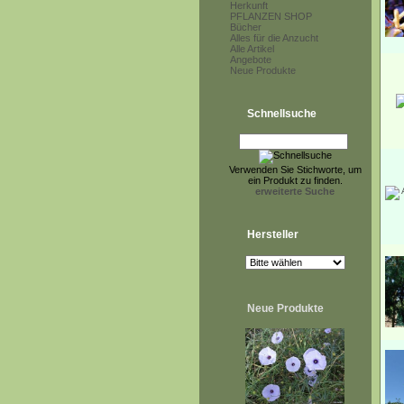
Herkunft
PFLANZEN SHOP
Bücher
Alles für die Anzucht
Alle Artikel
Angebote
Neue Produkte
Schnellsuche
Verwenden Sie Stichworte, um
ein Produkt zu finden.
erweiterte Suche
Hersteller
Neue Produkte