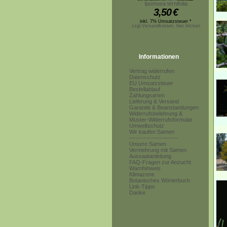
Ipomoea ternifolia
3,50
€
inkl. 7% Umsatzsteuer *
zzgl.Versandkosten, hier klicken
Informationen
Vertrag widerrufen
Datenschutz
EU Umsatzsteuer
Bestellablauf
Zahlungsarten
Lieferung & Versand
Garantie & Beanstandungen
Widerrufsbelehrung &
Muster-Widerrufsformular
Umweltschutz
Wir kaufen Samen
------------------------
Unsere Samen
Vermehrung mit Samen
Aussaatanleitung
FAQ-Fragen zur Anzucht
Warnhinweis
Klimazone
Botanisches Wörterbuch
Link-Tipps
Danke