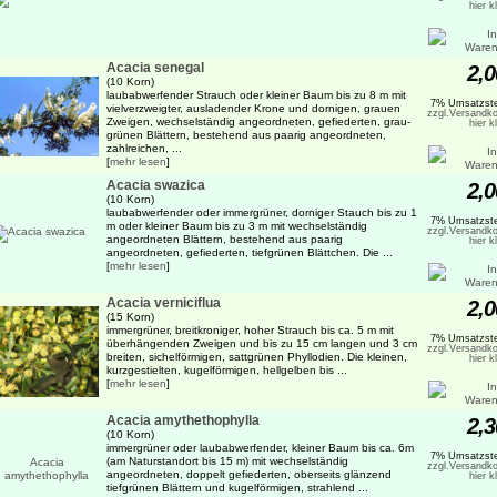
hier k
Acacia senegal
2,0
(10 Korn)
laubabwerfender Strauch oder kleiner Baum bis zu 8 m mit
7% Umsatzste
vielverzweigter, ausladender Krone und dornigen, grauen
zzgl.Versandko
Zweigen, wechselständig angeordneten, gefiederten, grau-
hier k
grünen Blättern, bestehend aus paarig angeordneten,
zahlreichen, ...
[
mehr lesen
]
Acacia swazica
2,0
(10 Korn)
laubabwerfender oder immergrüner, dorniger Stauch bis zu 1
7% Umsatzste
m oder kleiner Baum bis zu 3 m mit wechselständig
zzgl.Versandko
angeordneten Blättern, bestehend aus paarig
hier k
angeordneten, gefiederten, tiefgrünen Blättchen. Die ...
[
mehr lesen
]
Acacia verniciflua
2,0
(15 Korn)
immergrüner, breitkroniger, hoher Strauch bis ca. 5 m mit
7% Umsatzste
überhängenden Zweigen und bis zu 15 cm langen und 3 cm
zzgl.Versandko
breiten, sichelförmigen, sattgrünen Phyllodien. Die kleinen,
hier k
kurzgestielten, kugelförmigen, hellgelben bis ...
[
mehr lesen
]
Acacia amythethophylla
2,3
(10 Korn)
immergrüner oder laubabwerfender, kleiner Baum bis ca. 6m
7% Umsatzste
(am Naturstandort bis 15 m) mit wechselständig
zzgl.Versandko
angeordneten, doppelt gefiederten, oberseits glänzend
hier k
tiefgrünen Blättern und kugelförmigen, strahlend ...