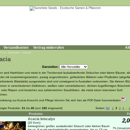
Versandkosten
Vertrag widerrufen
All
d hier:
Startseite
»
Acacia
acia
Darstellen:
en sind Harthölzer und meist in der Trockenzeit laubabwerfende Sträucher oder kleine Bäume, di
der mit zusammengesetzten, paarig angeordneten, gefiederten Blättern oder Phyllodien (abgefl
erbreiterte Blattstiele) ausgestattet sind und vorwiegend in Australien vorkommen. Die kleinen Bl
einen in verschiedenen Gelbtönen, weißen oder cremefarbenen, dichten kugelförmigen Büscheln
 oder Rispen und bestehen aus zahlenreichen Staubfäden, die meist einen intensiven Duft
römen.
Anleitung zur Acacia-Anzucht und Pflege können Sie sich hier als PDF-Datei herunterladen
eigte Produkte:
21
bis
40
(von
182
insgesamt)
Seiten:
[«]
1
2
3
4
...
Produkte
Pr
Acacia leiocalyx
2,0
(20 Korn)
immergrüner, großer, ausladender Strauch oder kleiner Baum
7% Umsatzste
bis ca. 6 m mit wechselständig angeordneten, bis zu 15 cm