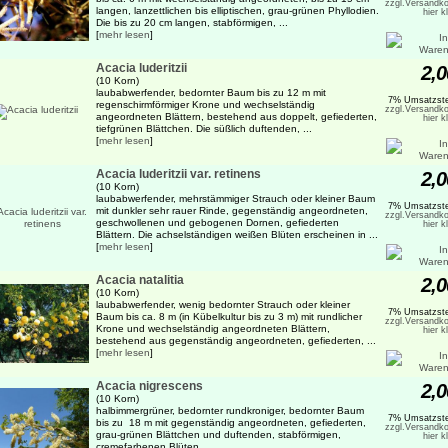
zzgl.Versandko
langen, lanzettlichen bis elliptischen, grau-grünen Phyllodien.
hier k
Die bis zu 20 cm langen, stabförmigen, ...
[
mehr lesen
]
Acacia luderitzii
2,0
(10 Korn)
laubabwerfender, bedornter Baum bis zu 12 m mit
7% Umsatzste
regenschirmförmiger Krone und wechselständig
zzgl.Versandko
angeordneten Blättern, bestehend aus doppelt, gefiederten,
hier k
tiefgrünen Blättchen. Die süßlich duftenden, ...
[
mehr lesen
]
Acacia luderitzii var. retinens
2,0
(10 Korn)
laubabwerfender, mehrstämmiger Strauch oder kleiner Baum
7% Umsatzste
mit dunkler sehr rauer Rinde, gegenständig angeordneten,
zzgl.Versandko
geschwollenen und gebogenen Dornen, gefiederten
hier k
Blättern. Die achselständigen weißen Blüten erscheinen in ...
[
mehr lesen
]
Acacia natalitia
2,0
(10 Korn)
laubabwerfender, wenig bedornter Strauch oder kleiner
7% Umsatzste
Baum bis ca. 8 m (in Kübelkultur bis zu 3 m) mit rundlicher
zzgl.Versandko
Krone und wechselständig angeordneten Blättern,
hier k
bestehend aus gegenständig angeordneten, gefiederten, ...
[
mehr lesen
]
Acacia nigrescens
2,0
(10 Korn)
halbimmergrüner, bedornter rundkroniger, bedornter Baum
7% Umsatzste
bis zu 18 m mit gegenständig angeordneten, gefiederten,
zzgl.Versandko
grau-grünen Blättchen und duftenden, stabförmigen,
hier k
cremefarbenen Blüten ...