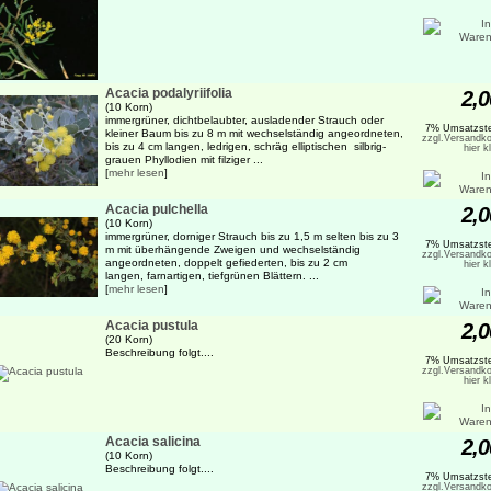
Acacia podalyriifolia
2,0
(10 Korn)
immergrüner, dichtbelaubter, ausladender Strauch oder
7% Umsatzste
kleiner Baum bis zu 8 m mit wechselständig angeordneten,
zzgl.Versandko
bis zu 4 cm langen, ledrigen, schräg elliptischen silbrig-
hier k
grauen Phyllodien mit filziger ...
[
mehr lesen
]
Acacia pulchella
2,0
(10 Korn)
immergrüner, dorniger Strauch bis zu 1,5 m selten bis zu 3
7% Umsatzste
m mit überhängende Zweigen und wechselständig
zzgl.Versandko
angeordneten, doppelt gefiederten, bis zu 2 cm
hier k
langen, farnartigen, tiefgrünen Blättern. ...
[
mehr lesen
]
Acacia pustula
2,0
(20 Korn)
Beschreibung folgt....
7% Umsatzste
zzgl.Versandko
hier k
Acacia salicina
2,0
(10 Korn)
Beschreibung folgt....
7% Umsatzste
zzgl.Versandko