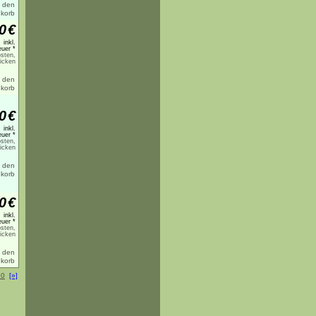
0
€
inkl.
uer *
sten,
licken
0
€
inkl.
uer *
sten,
licken
0
€
inkl.
uer *
sten,
licken
10
[»]