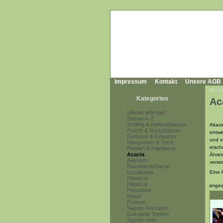
Impressum
Kontakt
Unsere AGB
Sie sin
Kategorien
Ac
Wieder lieferbar!
Samen A-Z
Schling & Kletterpflanzen
Akazi
Frucht & Nutzpflanzen
entwe
Gemüse & Gewürze
und v
Mangroven & Teich
ersch
Palmen & Palmfarne
Acacia
Ähren
Adenium
verst
Baumfarne/Farne
Eucalyptus
Eine 
Plumeria
Hibiskus
angez
Passiflora
Musa
Proteen
Samen-Raritäten
Gekeimte Samen
Samen-Sets