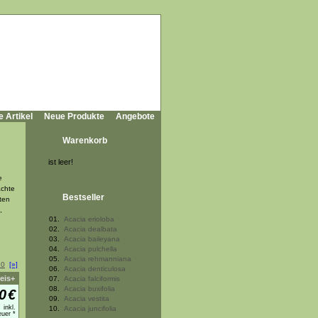
e Artikel
Neue Produkte
Angebote
Warenkorb
ist leer!
e
achte
Bestseller
üten
,
01.
Acacia erioloba
02.
Acacia dealbata
03.
Acacia baileyana
04.
Acacia pulchella
05.
Acacia rehmanniana
10
[»]
06.
Acacia denticulosa
eis+
07.
Acacia falciformis
08.
Acacia buxifolia
0
€
09.
Acacia vestita
inkl.
10.
Acacia juncifolia
uer *