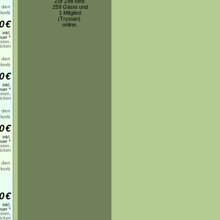
Zur Zeit sind
259 Gäste und
1 Mitglied
(Trystan)
0
€
online.
inkl.
uer *
sten,
licken
0
€
inkl.
uer *
sten,
licken
0
€
inkl.
uer *
sten,
licken
0
€
inkl.
uer *
sten,
licken