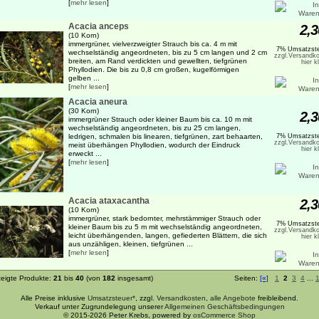
[
mehr lesen
]
Acacia anceps
2,3
(10 Korn)
immergrüner, vielverzweigter Strauch bis ca. 4 m mit
7% Umsatzste
wechselständig angeordneten, bis zu 5 cm langen und 2 cm
zzgl.Versandko
breiten, am Rand verdickten und gewellten, tiefgrünen
hier k
Phyllodien. Die bis zu 0,8 cm großen, kugelförmigen
gelben ...
[
mehr lesen
]
Acacia aneura
(30 Korn)
2,3
immergrüner Strauch oder kleiner Baum bis ca. 10 m mit
wechselständig angeordneten, bis zu 25 cm langen,
ledrigen, schmalen bis linearen, tiefgrünen, zart behaarten,
7% Umsatzste
zzgl.Versandko
meist überhängen Phyllodien, wodurch der Eindruck
hier k
erweckt ...
[
mehr lesen
]
Acacia ataxacantha
2,3
(10 Korn)
immergrüner, stark bedornter, mehrstämmiger Strauch oder
7% Umsatzste
kleiner Baum bis zu 5 m mit wechselständig angeordneten,
zzgl.Versandko
leicht überhängenden, langen, gefiederten Blättern, die sich
hier k
aus unzähligen, kleinen, tiefgrünen ...
[
mehr lesen
]
eigte Produkte:
21
bis
40
(von
182
insgesamt)
Seiten:
[«]
1
2
3
4
...
Alle Preise inklusive
Umsatzsteuer*
, zzgl.
Versandkosten
,
alle Angebote
freibleibend.
Verkauf unter Zugrundelegung unserer
Allgemeinen Geschäftsbedingungen
© 2015-2026 Peter Krebs, powered by
osCommerce Shop