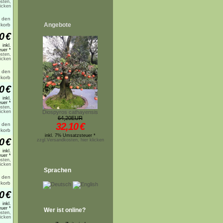
sten,
licken
Angebote
0
€
inkl.
uer *
sten,
licken
0
€
inkl.
uer *
sten,
licken
Diospyros cathayensis
64,20EUR
32,10
€
inkl. 7% Umsatzsteuer *
0
€
zzgl.Versandkosten, hier klicken
inkl.
uer *
sten,
licken
Sprachen
0
€
inkl.
uer *
Wer ist online?
sten,
licken