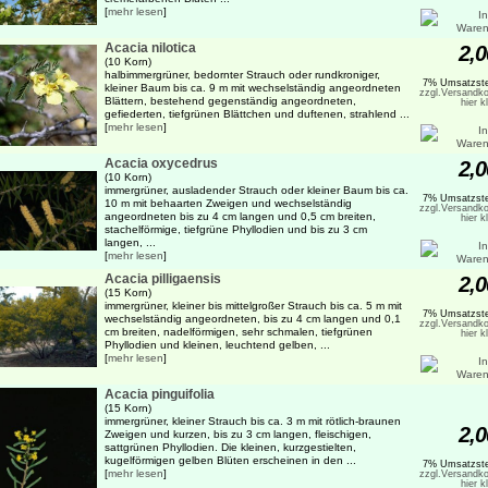
[
mehr lesen
]
Acacia nilotica
2,0
(10 Korn)
halbimmergrüner, bedornter Strauch oder rundkroniger,
7% Umsatzste
kleiner Baum bis ca. 9 m mit wechselständig angeordneten
zzgl.Versandko
Blättern, bestehend gegenständig angeordneten,
hier k
gefiederten, tiefgrünen Blättchen und duftenen, strahlend ...
[
mehr lesen
]
Acacia oxycedrus
2,0
(10 Korn)
immergrüner, ausladender Strauch oder kleiner Baum bis ca.
7% Umsatzste
10 m mit behaarten Zweigen und wechselständig
zzgl.Versandko
angeordneten bis zu 4 cm langen und 0,5 cm breiten,
hier k
stachelförmige, tiefgrüne Phyllodien und bis zu 3 cm
langen, ...
[
mehr lesen
]
Acacia pilligaensis
2,0
(15 Korn)
immergrüner, kleiner bis mittelgroßer Strauch bis ca. 5 m mit
7% Umsatzste
wechselständig angeordneten, bis zu 4 cm langen und 0,1
zzgl.Versandko
cm breiten, nadelförmigen, sehr schmalen, tiefgrünen
hier k
Phyllodien und kleinen, leuchtend gelben, ...
[
mehr lesen
]
Acacia pinguifolia
(15 Korn)
immergrüner, kleiner Strauch bis ca. 3 m mit rötlich-braunen
2,0
Zweigen und kurzen, bis zu 3 cm langen, fleischigen,
sattgrünen Phyllodien. Die kleinen, kurzgestielten,
kugelförmigen gelben Blüten erscheinen in den ...
7% Umsatzste
[
mehr lesen
]
zzgl.Versandko
hier k