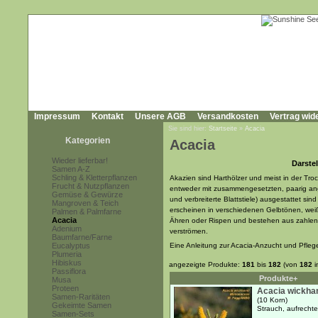
Impressum
Kontakt
Unsere AGB
Versandkosten
Vertrag wid
Sie sind hier:
Startseite
»
Acacia
Kategorien
Acacia
Wieder lieferbar!
Darstel
Samen A-Z
Schling & Kletterpflanzen
Akazien sind Harthölzer und meist in der Tr
Frucht & Nutzpflanzen
entweder mit zusammengesetzten, paarig ang
Gemüse & Gewürze
und verbreiterte Blattstiele) ausgestattet si
Mangroven & Teich
erscheinen in verschiedenen Gelbtönen, wei
Palmen & Palmfarne
Acacia
Ähren oder Rispen und bestehen aus zahlenr
Adenium
verströmen.
Baumfarne/Farne
Eucalyptus
Eine Anleitung zur Acacia-Anzucht und Pfleg
Plumeria
Hibiskus
angezeigte Produkte:
181
bis
182
(von
182
i
Passiflora
Produkte+
Musa
Proteen
Acacia wickha
Samen-Raritäten
(10 Korn)
Gekeimte Samen
Strauch, aufrecht
Samen-Sets