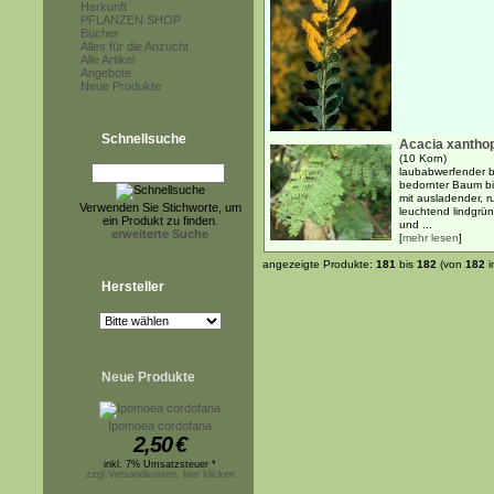
Herkunft
PFLANZEN SHOP
Bücher
Alles für die Anzucht
Alle Artikel
Angebote
Neue Produkte
Schnellsuche
Acacia xantho
(10 Korn)
laubabwerfender b
bedornter Baum bi
mit ausladender, r
Verwenden Sie Stichworte, um
leuchtend lindgrün
ein Produkt zu finden.
und ...
erweiterte Suche
[
mehr lesen
]
angezeigte Produkte:
181
bis
182
(von
182
i
Hersteller
Neue Produkte
Ipomoea cordofana
2,50
€
inkl. 7% Umsatzsteuer *
zzgl.Versandkosten, hier klicken