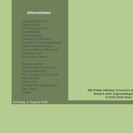
Informationen
Vertrag widerrufen
Datenschutz
EU Umsatzsteuer
Bestellablauf
Zahlungsarten
Lieferung & Versand
Garantie & Beanstandungen
Widerrufsbelehrung &
Muster-Widerrufsformular
Umweltschutz
Wir kaufen Samen
------------------------
Unsere Samen
Vermehrung mit Samen
Aussaatanleitung
FAQ-Fragen zur Anzucht
Warnhinweis
Klimazone
Botanisches Wörterbuch
Link-Tipps
Alle Preise inklusive
Umsatzsteue
Danke
Verkauf unter Zugrundelegu
© 2015-2026 Peter
Samstag, 8. August 2026