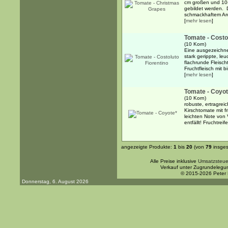
cm großen und 10-
gebildet werden. D
schmackhaftem Aro
[
mehr lesen
]
Tomate - Costo
(10 Korn)
Eine ausgezeichn
stark gerippte, leu
flachrunde Fleisch
Fruchtfleisch mit bi
[
mehr lesen
]
Tomate - Coyot
(10 Korn)
robuste, ertragrei
Kirschtomate mit 
leichten Note von 
entfällt! Fruchtrei
angezeigte Produkte:
1
bis
20
(von
79
insges
Alle Preise inklusive
Umsatzsteue
Verkauf unter Zugrundelegu
© 2015-2026 Peter
Donnerstag, 6. August 2026