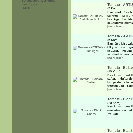
Botanisches Wörterbuch
Link-Tipps
Tomate - ARTI
Danke
(5 Korn)
Eine runde Kirsch
schweren, pink und
knackigen Früchten
süß-fruchtig-arom
[
mehr lesen
]
Tomate - ARTIS
(5 Korn)
Eine länglich oval
30 g schweren, gol
knackigen Früchten
süß-fruchtig-aroma
[
mehr lesen
]
Tomate - Balco
(10 Korn)
Kirschtomate mit k
saftigen, duftende
kompakten Pflanze
geeignet zum Kulti
[
mehr lesen
]
Tomate - Black
(20 Korn)
Kirschtomate mit k
aromatischen, saft
70 Tage
Tomate - Black