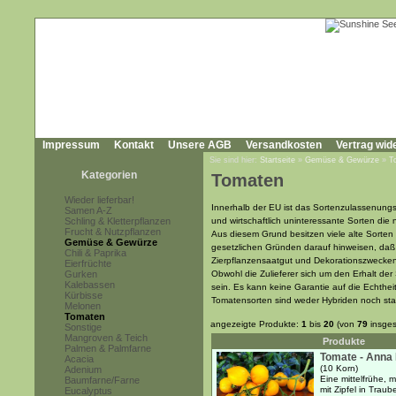
Impressum
Kontakt
Unsere AGB
Versandkosten
Vertrag wid
Sie sind hier:
Startseite
»
Gemüse & Gewürze
»
T
Kategorien
Tomaten
Wieder lieferbar!
Innerhalb der EU ist das Sortenzulassenungs
Samen A-Z
Schling & Kletterpflanzen
und wirtschaftlich uninteressante Sorten die
Frucht & Nutzpflanzen
Aus diesem Grund besitzen viele alte Sorte
Gemüse & Gewürze
gesetzlichen Gründen darauf hinweisen, da
Chili & Paprika
Zierpflanzensaatgut und Dekorationszwecke
Eierfrüchte
Gurken
Obwohl die Zulieferer sich um den Erhalt d
Kalebassen
sein. Es kann keine Garantie auf die Echthe
Kürbisse
Tomatensorten sind weder Hybriden noch st
Melonen
Tomaten
angezeigte Produkte:
1
bis
20
(von
79
insges
Sonstige
Mangroven & Teich
Produkte
Palmen & Palmfarne
Tomate - Anna
Acacia
(10 Korn)
Adenium
Eine mittelfrühe, 
Baumfarne/Farne
mit Zipfel in Trau
Eucalyptus