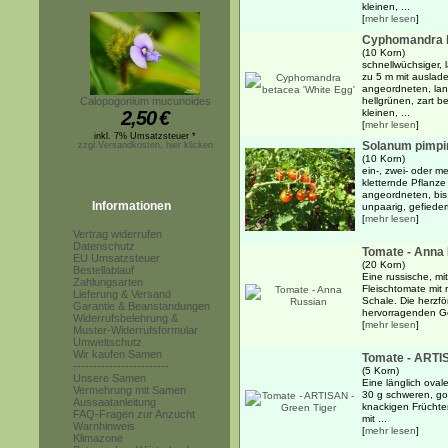
kleinen, ...
[
mehr lesen
]
Cyphomandra b
(10 Korn)
schnellwüchsiger,
zu 5 m mit auslad
angeordneten, lan
Calopogonium mucunoides
hellgrünen, zart b
2,50
€
kleinen, ...
[
mehr lesen
]
inkl. 7% Umsatzsteuer *
Solanum pimpin
zzgl.Versandkosten, hier klicken
(10 Korn)
ein-, zwei- oder me
kletternde Pflanze
angeordneten, bis
Informationen
unpaarig, gefiedert
[
mehr lesen
]
Vertrag widerrufen
Datenschutz
Tomate - Anna
EU Umsatzsteuer
(20 Korn)
Bestellablauf
Eine russische, mi
Zahlungsarten
Fleischtomate mit r
Lieferung & Versand
Schale. Die herzf
Garantie & Beanstandungen
hervorragenden Ge
Widerrufsbelehrung &
[
mehr lesen
]
Muster-Widerrufsformular
Umweltschutz
Wir kaufen Samen
Tomate - ARTIS
------------------------
(5 Korn)
Unsere Samen
Eine länglich oval
Vermehrung mit Samen
30 g schweren, gol
Aussaatanleitung
knackigen Früchten
FAQ-Fragen zur Anzucht
mit ...
Warnhinweis
[
mehr lesen
]
Klimazone