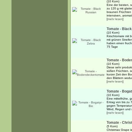
(10 Korn)
Eine der besten, 
zu 120 g mit glatt
braunen Früchten 
intensiven, aromat
[
mehr lesen
]
Tomate - Black
(10 Korn)
Kirschtomate mit b
mit grünen Streife
haben einen frucht
75 Tage
Tomate - Bode
(10 Korn)
Diese sehr produkt
süßen Früchten, s
kurzer Zeit den B
den Blättern wodur
[
mehr lesen
]
Tomate - Bogat
(10 Korn)
Eine mittelfrühe, 
Ertrag von bis zu 7
gegen Temperatur
Wind, Regen und so
[
mehr lesen
]
Tomate - Chri
(5 Korn)
Christmas Grape is