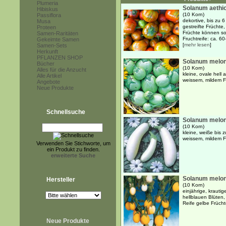
Plumeria
Solanum aethio
Hibiskus
(10 Korn)
Passiflora
dekortive, bis zu 
Musa
gestreifte Früchte
Proteen
Früchte können sow
Samen-Raritäten
Fruchtreife: ca. 60-
Gekeimte Samen
[
mehr lesen
]
Samen-Sets
Herkunft
PFLANZEN SHOP
Solanum melon
Bücher
(10 Korn)
Alles für die Anzucht
kleine, ovale hell
Alle Artikel
weissem, mildem Fr
Angebote
Neue Produkte
Schnellsuche
Solanum melon
(10 Korn)
kleine, weiße bis 
weissem, mildem Fr
Verwenden Sie Stichworte, um
ein Produkt zu finden.
erweiterte Suche
Solanum melon
Hersteller
(10 Korn)
einjährige, krautig
hellblauen Blüten
Reife gelbe Frücht
Neue Produkte