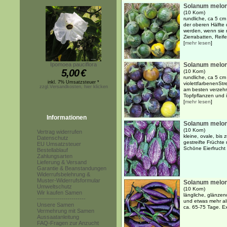
Solanum melong
(10 Korn)
rundliche, ca 5 cm
der oberen Hälfte 
werden, wenn sie n
Zierrabatten, Reife
[
mehr lesen
]
Ipomoea pauciflora
Solanum melong
5,00
€
(10 Korn)
rundliche, ca 5 cm 
inkl. 7% Umsatzsteuer *
violettfarbenenStre
zzgl.Versandkosten, hier klicken
am besten verzehr
Topfpflanzen und in
[
mehr lesen
]
Informationen
Solanum melong
(10 Korn)
Vertrag widerrufen
kleine, ovale, bis 
Datenschutz
gestreifte Früchte
EU Umsatzsteuer
Schöne Eierfrucht 
Bestellablauf
Zahlungsarten
Lieferung & Versand
Garantie & Beanstandungen
Widerrufsbelehrung &
Muster-Widerrufsformular
Solanum melon
Umweltschutz
(10 Korn)
Wir kaufen Samen
längliche, glänzen
------------------------
und etwas mehr als
Unsere Samen
ca. 65-75 Tage. E
Vermehrung mit Samen
Aussaatanleitung
FAQ-Fragen zur Anzucht