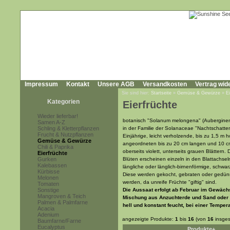
Impressum
Kontakt
Unsere AGB
Versandkosten
Vertrag wid
Sie sind hier:
Startseite
»
Gemüse & Gewürze
»
E
Kategorien
Eierfrüchte
Wieder lieferbar!
botanisch "Solanum melongena" (Auberginen)
Samen A-Z
Schling & Kletterpflanzen
in der Familie der Solanaceae "Nachtschatt
Frucht & Nutzpflanzen
Einjährige, leicht verholzende, bis zu 1,5 m 
Gemüse & Gewürze
angeordneten bis zu 20 cm langen und 10 cm 
Chili & Paprika
oberseits violett, unterseits grauen Blättern.
Eierfrüchte
Gurken
Blüten erscheinen einzeln in den Blattachsel
Kalebassen
längliche oder länglich-birnenförmige, schwarz
Kürbisse
Diese werden gekocht, gebraten oder gedünst
Melonen
werden, da unreife Früchte "giftig" sind.
Tomaten
Sonstige
Die Aussaat erfolgt ab Februar im Gewäch
Mangroven & Teich
Mischung aus Anzuchterde und Sand oder Pe
Palmen & Palmfarne
hell und konstant feucht, bei einer Temper
Acacia
Adenium
angezeigte Produkte:
1
bis
16
(von
16
insges
Baumfarne/Farne
Eucalyptus
Produkte+