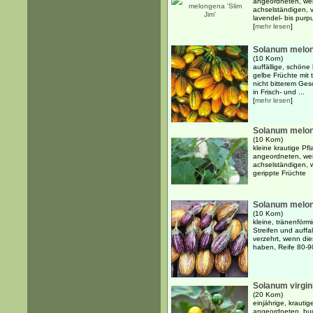
angeordneten, wei
achselständigen, 
lavendel- bis purp
[
mehr lesen
]
Solanum melong
(10 Korn)
auffällige, schöne 
gelbe Früchte mit 
nicht bitterem Ges
in Frisch- und ...
[
mehr lesen
]
Solanum melong
(10 Korn)
kleine krautige Pf
angeordneten, wei
achselständigen, 
gerippte Früchte
Solanum melon
(10 Korn)
kleine, tränenförm
Streifen und auffa
verzehrt, wenn die
haben, Reife 80-
Solanum virgi
(20 Korn)
einjährige, krauti
angeordneten, buc