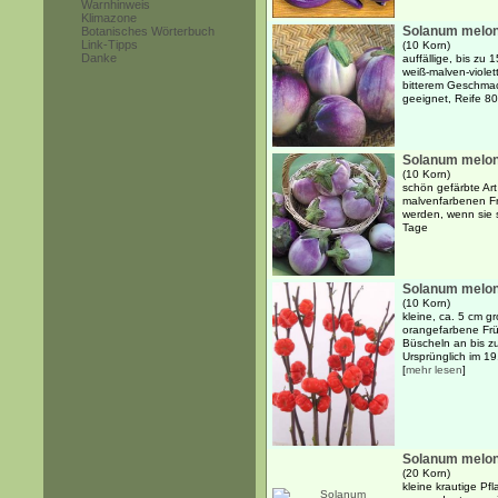
Warnhinweis
Klimazone
Solanum melon
Botanisches Wörterbuch
Link-Tipps
(10 Korn)
Danke
auffällige, bis zu 
weiß-malven-violet
bitterem Geschma
geeignet, Reife 8
Solanum melon
(10 Korn)
schön gefärbte Art
malvenfarbenen Fr
werden, wenn sie s
Tage
Solanum melon
(10 Korn)
kleine, ca. 5 cm gr
orangefarbene Frü
Büscheln an bis z
Ursprünglich im 19.
[
mehr lesen
]
Solanum melon
(20 Korn)
kleine krautige Pf