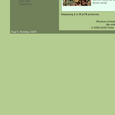
Link-Tips
[
read more
]
Thank you
Displaying
1
to
9
(of
9
products)
All prices inclu
We refe
© 2000-2026 Peter
Aug 9. Sunday, 2026