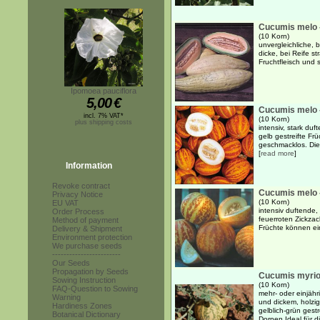
Cucumis melo 
(10 Korn)
unvergleichliche,
dicke, bei Reife s
Fruchtfleisch und
Ipomoea pauciflora
5,00
€
Cucumis melo 
incl. 7% VAT*
(10 Korn)
plus shipping costs
intensiv, stark du
gelb gestreifte Frü
geschmacklos. Die 
[
read more
]
Information
Revoke contract
Cucumis melo -
Privacy Notice
(10 Korn)
EU VAT
intensiv duftende,
Order Process
feuerroten Zickzac
Method of payment
Früchte können ei
Delivery & Shipment
Environment protection
We purchase seeds
------------------------
Our Seeds
Propagation by Seeds
Cucumis myri
Sowing Instruction
(10 Korn)
FAQ-Question to Sowing
mehr- oder einjähr
Warning
und dickem, holzig
Hardiness Zones
gelblich-grün gest
Botanical Dictionary
Dornen Ideal für di