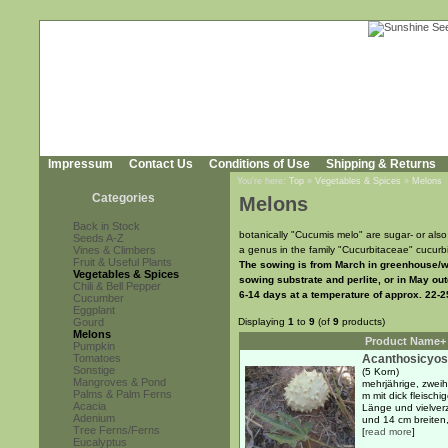
Impressum
Contact Us
Conditions of Use
Shipping & Returns
You're here:
Top
»
Vegetables & Spices
»
Melons
Categories
Melons
Back in Stock
botanically "Cucumis melo" are sugar- or also 
Seeds A-Z
Vines & Climbers
a genus in the family "Cucurbitaceae" cucurbi
Fruit & Useful Plants
The sowing is from March in greenhouse/wi
Vegetables & Spices
sowing substrate and perlite, or in May ou
Chili & Bell Pepper
6-14 days at a temperature of approx. 22-2
Cucumber
Eggplant
Gourd
Displaying
1
to
9
(of
9
products)
Melons
Product Name+
Pumpkin
Tomatoes
Acanthosicyos
Sonstige
(5 Korn)
Mangroves & Pond
mehrjährige, zweih
Palms & Palm Ferns
m mit dick fleischi
Acacia
Länge und vielver
Adenium
und 14 cm breiten, 
Tree Ferns/Ferns
[
read more
]
Eucalyptus