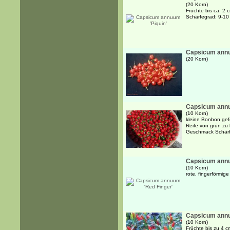
(20 Korn)
Früchte bis ca. 2 c
Schärfegrad: 9-1
Capsicum annu
(20 Korn)
Capsicum annu
(10 Korn)
kleine Bonbon gefo
Reife von grün zu
Geschmack Schärf
Capsicum annu
(10 Korn)
rote, fingerförmige
Capsicum annu
(10 Korn)
Früchte bis zu 4 c