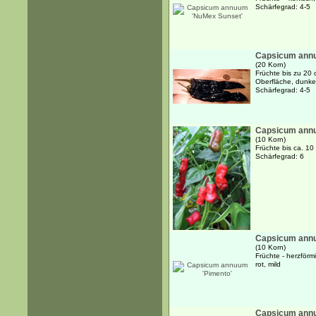
Schärfegrad: 4-5
Capsicum annu
(20 Korn)
Früchte bis zu 20 c
Oberfläche, dunkelg
Schärfegrad: 4-5
Capsicum annu
(10 Korn)
Früchte bis ca. 10 
Schärfegrad: 6
Capsicum annu
(10 Korn)
Früchte - herzförm
rot, mild
Capsicum annu