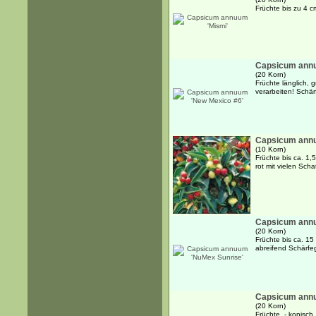
Früchte bis zu 4 cm
Capsicum annu
(20 Korn)
Früchte länglich, 
verarbeiten! Schär
Capsicum ann
(10 Korn)
Früchte bis ca. 1,
rot mit vielen Sch
Capsicum annu
(20 Korn)
Früchte bis ca. 15 
abreifend Schärfe
Capsicum ann
(20 Korn)
Früchte - konisch