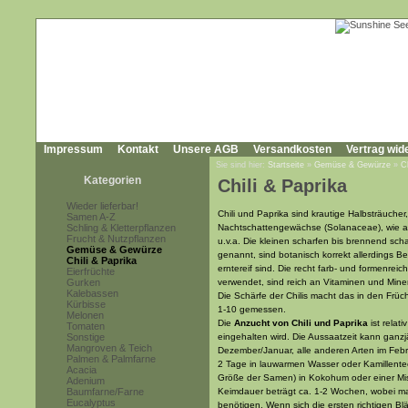
Impressum
Kontakt
Unsere AGB
Versandkosten
Vertrag wid
Sie sind hier:
Startseite
»
Gemüse & Gewürze
»
C
Kategorien
Chili & Paprika
Wieder lieferbar!
Chili und Paprika sind krautige Halbsträuche
Samen A-Z
Schling & Kletterpflanzen
Nachtschattengewächse (Solanaceae), wie au
Frucht & Nutzpflanzen
u.v.a. Die kleinen scharfen bis brennend sc
Gemüse & Gewürze
genannt, sind botanisch korrekt allerdings Be
Chili & Paprika
erntereif sind. Die recht farb- und formenrei
Eierfrüchte
Gurken
verwendet, sind reich an Vitaminen und Miner
Kalebassen
Die Schärfe der Chilis macht das in den Frü
Kürbisse
1-10 gemessen.
Melonen
Die
Anzucht von Chili und Paprika
ist rela
Tomaten
Sonstige
eingehalten wird. Die Aussaatzeit kann ganzj
Mangroven & Teich
Dezember/Januar, alle anderen Arten im Febr
Palmen & Palmfarne
2 Tage in lauwarmen Wasser oder Kamillentee 
Acacia
Größe der Samen) in Kokohum oder einer Mi
Adenium
Baumfarne/Farne
Keimdauer beträgt ca. 1-2 Wochen, wobei m
Eucalyptus
benötigen. Wenn sich die ersten richtigen Bl