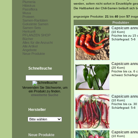
Plumeria
werden, sofern nicht sofort in Einzeltöpfe ge
Hibiskus
Die Haltbarkeit der Chili-Samen beläuft sich 
Passiflora
Musa
Proteen
angezeigte Produkte:
21
bis
40
(von
57
insg
Samen-Raritäten
Produkte+
Gekeimte Samen
Samen-Sets
Capsicum annu
Herkunft
(10 Korn)
PFLANZEN SHOP
Früchte bis zu 15 
Bücher
Schärfegrad: 5-6
Alles für die Anzucht
Alle Artikel
Angebote
Neue Produkte
Capsicum annu
(20 Korn)
Schnellsuche
Früchte bis ca. 6 
schwarz Schärfegr
Verwenden Sie Stichworte, um
ein Produkt zu finden.
erweiterte Suche
Capsicum annu
(10 Korn)
Früchte bis ca. 30
Schärfegrad: 5-6
Hersteller
Capsicum annu
Neue Produkte
(10 Korn)