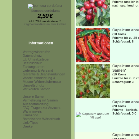
Früchte rundlich 
nach strahlend rot
Ipomoea cordofana
2,50
€
inkl. 7% Umsatzsteuer *
zzgl.Versandkosten, hier klicken
Capsicum annu
(10 Korn)
Früchte bis zu 25 
Schärfegrad: 8
Informationen
Vertrag widerrufen
Datenschutz
EU Umsatzsteuer
Bestellablauf
Capsicum annu
Zahlungsarten
Samen*
Lieferung & Versand
Garantie & Beanstandungen
(10 Korn)
Widerrufsbelehrung &
Früchte bis zu 6 c
Muster-Widerrufsformular
Schärfegrad: 3
Umweltschutz
Wir kaufen Samen
------------------------
Unsere Samen
Vermehrung mit Samen
Capsicum annu
Aussaatanleitung
(20 Korn)
FAQ-Fragen zur Anzucht
Früchte - konisch, 
Warnhinweis
Schärfegrad: 5-6
Klimazone
Botanisches Wörterbuch
Link-Tipps
Danke
Capsicum annu
(20 Korn)