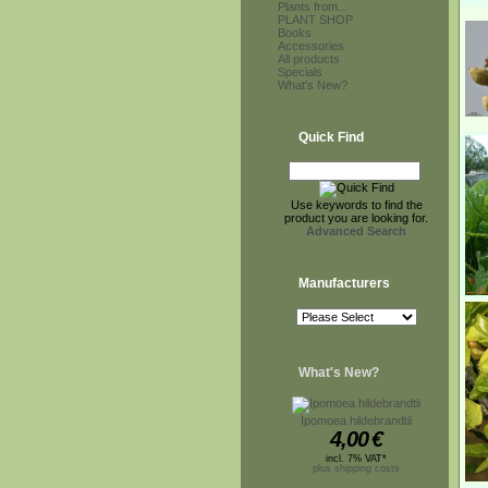
Plants from...
PLANT SHOP
Books
Accessories
All products
Specials
What's New?
Quick Find
Use keywords to find the
product you are looking for.
Advanced Search
Manufacturers
What's New?
Ipomoea hildebrandtii
4,00
€
incl. 7% VAT*
plus shipping costs