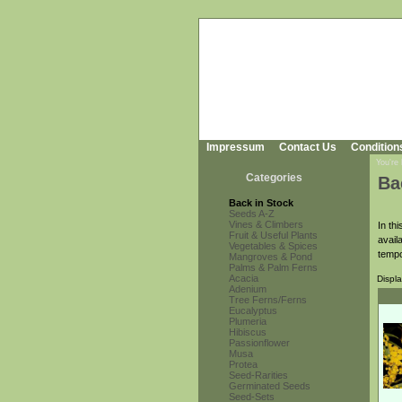
Impressum
Contact Us
Condition
You're
Categories
Ba
Back in Stock
Seeds A-Z
Vines & Climbers
In th
Fruit & Useful Plants
avail
Vegetables & Spices
tempo
Mangroves & Pond
Palms & Palm Ferns
Acacia
Displ
Adenium
Tree Ferns/Ferns
Eucalyptus
Plumeria
Hibiscus
Passionflower
Musa
Protea
Seed-Rarities
Germinated Seeds
Seed-Sets