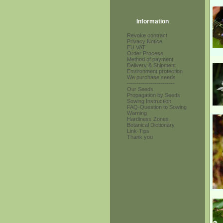
Information
Revoke contract
Privacy Notice
EU VAT
Order Process
Method of payment
Delivery & Shipment
Environment protection
We purchase seeds
------------------------
Our Seeds
Propagation by Seeds
Sowing Instruction
FAQ-Question to Sowing
Warning
Hardiness Zones
Botanical Dictionary
Link-Tips
Thank you