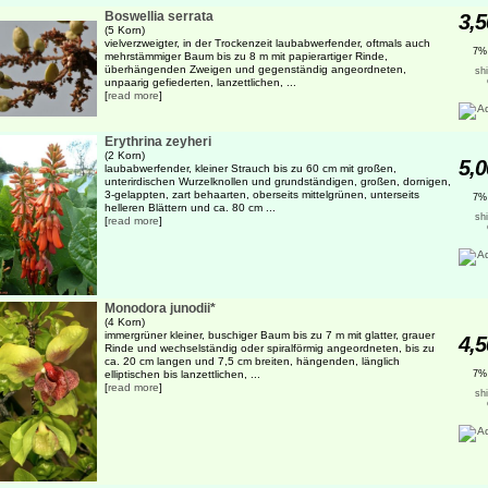
Boswellia serrata
3,5
(5 Korn)
vielverzweigter, in der Trockenzeit laubabwerfender, oftmals auch
7%
mehrstämmiger Baum bis zu 8 m mit papierartiger Rinde,
überhängenden Zweigen und gegenständig angeordneten,
sh
unpaarig gefiederten, lanzettlichen, ...
[
read more
]
Erythrina zeyheri
(2 Korn)
5,0
laubabwerfender, kleiner Strauch bis zu 60 cm mit großen,
unterirdischen Wurzelknollen und grundständigen, großen, dornigen,
3-gelappten, zart behaarten, oberseits mittelgrünen, unterseits
7%
helleren Blättern und ca. 80 cm ...
sh
[
read more
]
Monodora junodii*
(4 Korn)
immergrüner kleiner, buschiger Baum bis zu 7 m mit glatter, grauer
4,5
Rinde und wechselständig oder spiralförmig angeordneten, bis zu
ca. 20 cm langen und 7,5 cm breiten, hängenden, länglich
elliptischen bis lanzettlichen, ...
7%
[
read more
]
sh