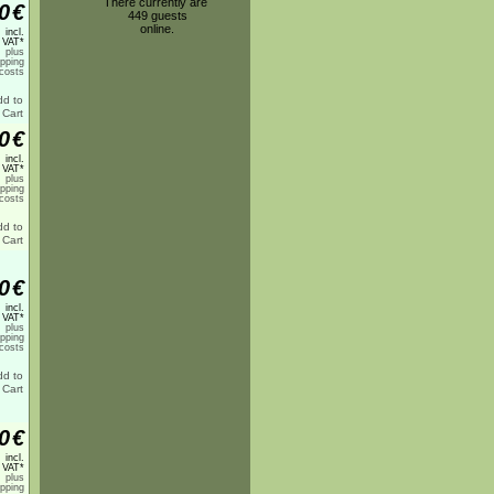
There currently are
0
€
449 guests
online.
incl.
 VAT*
plus
ipping
costs
0
€
incl.
 VAT*
plus
ipping
costs
0
€
incl.
 VAT*
plus
ipping
costs
0
€
incl.
 VAT*
plus
ipping