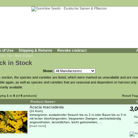
s of Use
Shipping & Returns
Revoke contract
A
 here:
Top
»
Back in Stock
ck in Stock
Show:
is section, the species and varieties are listed, which were marked as unavailable and are no
able again, as well as species and varieties that are seasonal and dependent on harvest only
rarily available.
aying
1
to
8
(of
8
products)
Result Pa
Product Name+
Acacia macradenia
3,0
(10 Korn)
immergrüner, ausladender Strauch bis zu 2 m oder Baum bis zu 5 m
7%
mit locker überhängenden, biegsamen Zweigen, wechselständig
angeordneten, lanzettlichen, leicht gekrümmten, ...
sh
[
read more
]