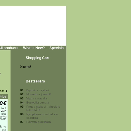
ll products
What's New?
Specials
Shopping Cart
0 items!
w
Bestsellers
01.
Erythrina zeyheri
ges:
1
02.
Monodora junodii*
Price
03.
Vigna caracalla
0
€
04.
Boswellia serrata
05.
Protea stokoei - absolute
incl.
RARITÄT!
 VAT*
plus
06.
Nymphaea nouchali var.
ipping
caerulea
costs
07.
Pavetta gracilifolia