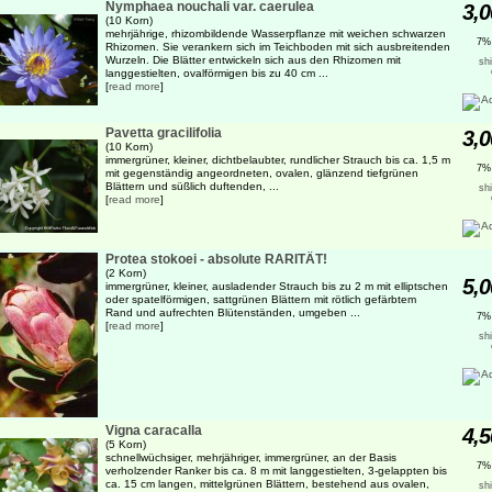
Nymphaea nouchali var. caerulea
3,0
(10 Korn)
mehrjährige, rhizombildende Wasserpflanze mit weichen schwarzen
7%
Rhizomen. Sie verankern sich im Teichboden mit sich ausbreitenden
Wurzeln. Die Blätter entwickeln sich aus den Rhizomen mit
sh
langgestielten, ovalförmigen bis zu 40 cm ...
[
read more
]
Pavetta gracilifolia
3,0
(10 Korn)
immergrüner, kleiner, dichtbelaubter, rundlicher Strauch bis ca. 1,5 m
7%
mit gegenständig angeordneten, ovalen, glänzend tiefgrünen
Blättern und süßlich duftenden, ...
sh
[
read more
]
Protea stokoei - absolute RARITÄT!
(2 Korn)
5,0
immergrüner, kleiner, ausladender Strauch bis zu 2 m mit elliptschen
oder spatelförmigen, sattgrünen Blättern mit rötlich gefärbtem
Rand und aufrechten Blütenständen, umgeben ...
7%
[
read more
]
sh
Vigna caracalla
4,5
(5 Korn)
schnellwüchsiger, mehrjähriger, immergrüner, an der Basis
7%
verholzender Ranker bis ca. 8 m mit langgestielten, 3-gelappten bis
ca. 15 cm langen, mittelgrünen Blättern, bestehend aus ovalen,
sh