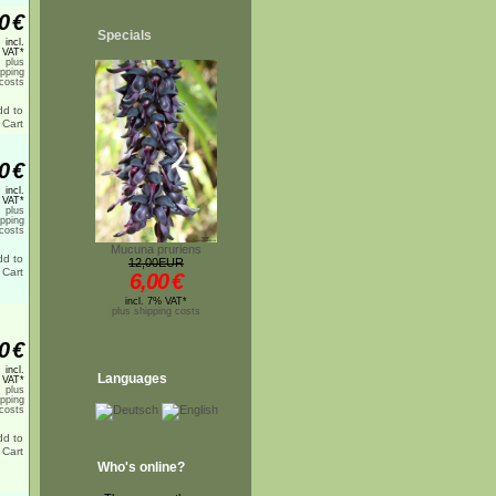
0
€
Specials
incl.
 VAT*
plus
ipping
costs
0
€
incl.
 VAT*
plus
ipping
costs
Mucuna pruriens
12,00EUR
6,00
€
incl. 7% VAT*
plus shipping costs
0
€
incl.
Languages
 VAT*
plus
ipping
costs
Who's online?