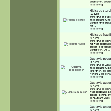
elliptischen, obers
[
read more
]
Hibiscus storck
(10 Korn)
immergrüner, busch
angeordneten, herz
Blättern und groß
mit ...
[
read more
]
Hibiscus fragil
(5 Korn)
immergrüner, kleine
mit wechselständi
breiten, elliptisch
Blattstielen. Die ...
[
read more
]
Gustavia poepp
(3 Korn)
immergrüner, wenig
angeordneten, lang
tiefgrünen, am Ran
Nervatur, die gehä
[
read more
]
Gustavia augu
(5 Korn)
immergrüner, kleine
wechselständig an
breiten, schmal ova
gehäuft am Ende d
[
read more
]
Gustavia angust
(5 Korn)