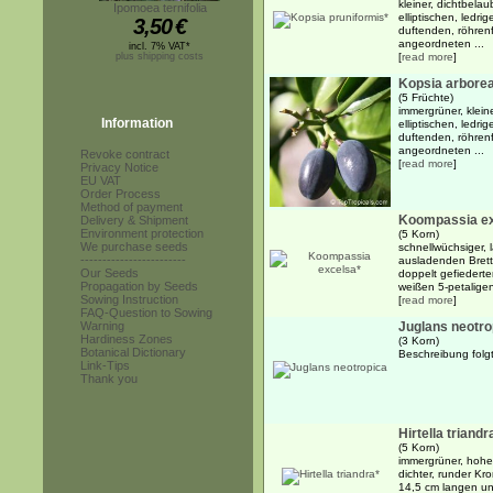
kleiner, dichtbela
Ipomoea ternifolia
elliptischen, ledri
3,50
€
duftenden, röhren
angeordneten ...
incl. 7% VAT*
plus shipping costs
[
read more
]
Kopsia arbore
(5 Früchte)
immergrüner, klein
Information
elliptischen, ledri
duftenden, röhren
angeordneten ...
Revoke contract
[
read more
]
Privacy Notice
EU VAT
Order Process
Method of payment
Koompassia ex
Delivery & Shipment
Environment protection
(5 Korn)
We purchase seeds
schnellwüchsiger,
------------------------
ausladenden Brett
Our Seeds
doppelt gefiederten
Propagation by Seeds
weißen 5-petaligen
Sowing Instruction
[
read more
]
FAQ-Question to Sowing
Warning
Juglans neotro
Hardiness Zones
(3 Korn)
Botanical Dictionary
Beschreibung folg
Link-Tips
Thank you
Hirtella triandr
(5 Korn)
immergrüner, hohe
dichter, runder K
14,5 cm langen und