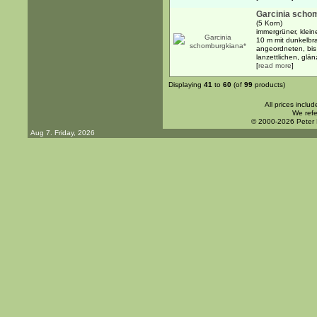
Garcinia scho
(5 Korn)
immergrüner, klein
10 m mit dunkelb
angeordneten, bis 
lanzettlichen, glän
[
read more
]
Displaying
41
to
60
(of
99
products)
All prices inclu
We refe
© 2000-2026 Peter
Aug 7. Friday, 2026