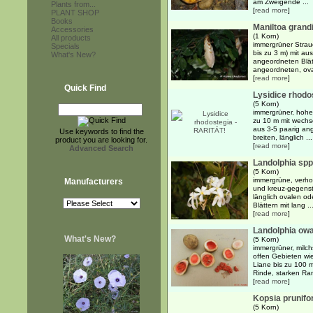
am Zweigende ...
Plants from...
[
read more
]
PLANT SHOP
Books
Maniltoa grand
Accessories
(1 Korn)
All products
immergrüner Strauc
Specials
bis zu 3 m) mit au
What's New?
angeordneten Blä
angeordneten, oval
[
read more
]
Quick Find
Lysidice rhodo
(5 Korn)
immergrüner, hoher
zu 10 m mit wechs
aus 3-5 paarig an
Use keywords to find the
breiten, länglich ...
product you are looking for.
[
read more
]
Advanced Search
Landolphia spp
(5 Korn)
immergrüne, verho
Manufacturers
und kreuz-gegenst
länglich ovalen od
Blättern mit lang ..
[
read more
]
Landolphia owa
What's New?
(5 Korn)
immergrüner, milch
offen Gebieten wi
Liane bis zu 100 
Rinde, starken Ra
[
read more
]
Kopsia prunifo
(5 Korn)