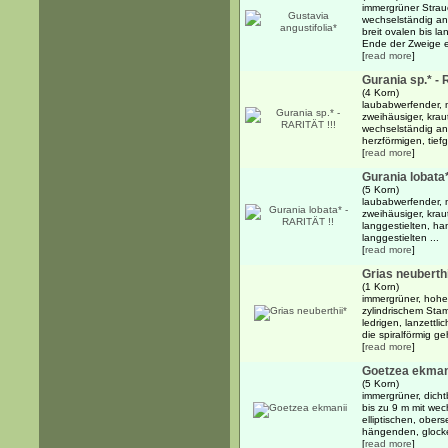
immergrüner Strau
wechselständig an
breit ovalen bis la
Ende der Zweige e
[
read more
]
Gurania sp.* - 
(4 Korn)
laubabwerfender, m
zweihäusiger, kra
wechselständig a
herzförmigen, tiefg
[
read more
]
Gurania lobata
(5 Korn)
laubabwerfender, m
zweihäusiger, kra
langgestielten, han
langgestielten ...
[
read more
]
Grias neuberthi
(1 Korn)
immergrüner, hoher
zylindrischem Sta
ledrigen, lanzettlic
die spiralförmig geh
[
read more
]
Goetzea ekman
(5 Korn)
immergrüner, dicht
bis zu 9 m mit wec
elliptischen, obers
hängenden, glocke
[
read more
]