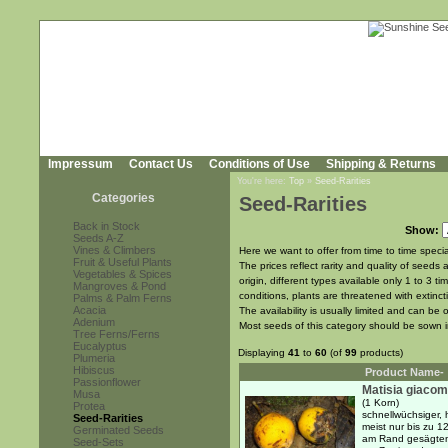
Impressum
Contact Us
Conditions of Use
Shipping & Returns
You're here:
Top
»
Seed-Rarities
Categories
Seed-Rarities
Back in Stock
Show:
Seeds A-Z
Vines & Climbers
Here we want to offer from time to time special
Fruit & Useful Plants
The prices reflect rarity and quality of seeds 
Vegetables & Spices
origin, different types available only 1 to 3
Mangroves & Pond
conditions, plants are threatened with extinct
Palms & Palm Ferns
Acacia
The availability is usually limited and can b
Adenium
Most seeds of this category should be sown 
Tree Ferns/Ferns
Eucalyptus
Displaying
41
to
60
(of
99
products)
Plumeria
Hibiscus
Product Name-
Passionflower
Matisia giacom
Musa
(1 Korn)
Protea
schnellwüchsiger, 
Seed-Rarities
meist nur bis zu 12
Germinated Seeds
am Rand gesägten B
Seed-Sets