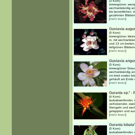
(3 Korn)
immergrüner, wenig
wechselständig an
bis lanzettlichen,
gezähnten Blättern 
[
mehr lesen
]
Gustavia augu
(5 Korn)
immergrüner, klein
m, mit wechselstä
und 13 cm breiten,
tiefgrünen Blätter
[
mehr lesen
]
Gustavia angust
(5 Korn)
immergrüner Strau
wechselständig an
cm breit ovalen bis
gehäuft am Ende d
[
mehr lesen
]
Gurania sp.* - 
(4 Korn)
laubabwerfender, m
verholzender, zwei
Stengeln und wec
gelappten und auch
[
mehr lesen
]
Gurania lobata
(5 Korn)
laubabwerfender, m