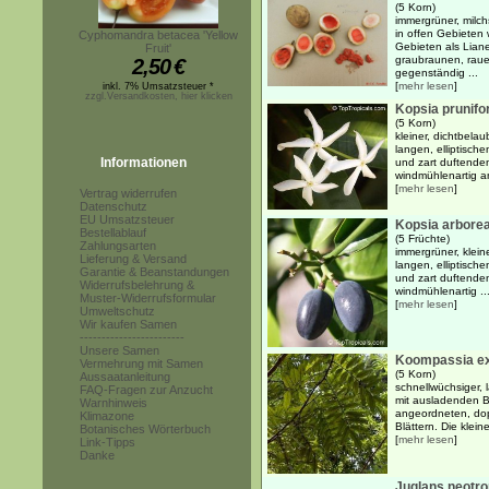
(5 Korn)
immergrüner, milc
in offen Gebieten
Cyphomandra betacea 'Yellow
Gebieten als Lian
Fruit'
graubraunen, raue
2,50
€
gegenständig ...
[
mehr lesen
]
inkl. 7% Umsatzsteuer *
zzgl.Versandkosten, hier klicken
Kopsia prunifo
(5 Korn)
kleiner, dichtbela
langen, elliptische
Informationen
und zart duftenden
windmühlenartig a
[
mehr lesen
]
Vertrag widerrufen
Datenschutz
EU Umsatzsteuer
Kopsia arbore
Bestellablauf
(5 Früchte)
Zahlungsarten
immergrüner, klein
Lieferung & Versand
langen, elliptische
Garantie & Beanstandungen
und zart duftenden
Widerrufsbelehrung &
windmühlenartig ..
Muster-Widerrufsformular
[
mehr lesen
]
Umweltschutz
Wir kaufen Samen
------------------------
Unsere Samen
Koompassia ex
Vermehrung mit Samen
(5 Korn)
Aussaatanleitung
schnellwüchsiger,
FAQ-Fragen zur Anzucht
mit ausladenden B
Warnhinweis
angeordneten, dopp
Klimazone
Blättern. Die klein
Botanisches Wörterbuch
[
mehr lesen
]
Link-Tipps
Danke
Juglans neotro