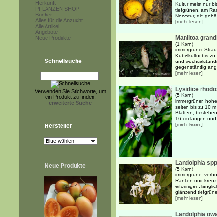
Herkunft
Kultur meist nur bi
PFLANZEN SHOP
tiefgrünen, am Ran
Bücher
Nervatur, die gehä
Alles für die Anzucht
[
mehr lesen
]
Alle Artikel
Angebote
Maniltoa grand
Neue Produkte
(1 Korn)
immergrüner Strauc
Kübelkultur bis zu
Schnellsuche
und wechselständi
gegenständig angeo
[
mehr lesen
]
Lysidice rhodo
Verwenden Sie Stichworte, um
(5 Korn)
ein Produkt zu finden.
immergrüner, hoher
erweiterte Suche
selten bis zu 10 
Blättern, bestehe
16 cm langen und 6
[
mehr lesen
]
Hersteller
Landolphia spp
Neue Produkte
(5 Korn)
immergrüne, verho
Ranken und kreuz
eiförmigen, länglic
glänzend tiefgrünen
[
mehr lesen
]
Landolphia owa