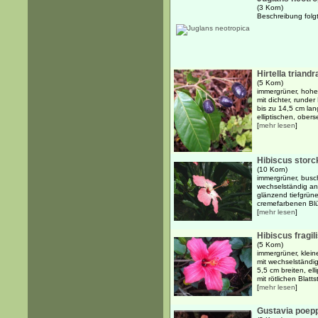
(3 Korn)
Beschreibung folgt
Hirtella triandr
(5 Korn)
immergrüner, hohe
mit dichter, rund
bis zu 14,5 cm lan
elliptischen, obers
[
mehr lesen
]
Hibiscus storck
(10 Korn)
immergrüner, busch
wechselständig ang
glänzend tiefgrün
cremefarbenen Blüt
[
mehr lesen
]
Hibiscus fragil
(5 Korn)
immergrüner, kleine
mit wechselständi
5,5 cm breiten, ell
mit rötlichen Blattst
[
mehr lesen
]
Gustavia poepp