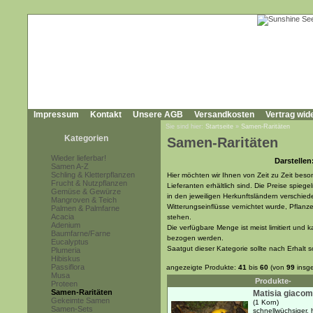
Impressum
Kontakt
Unsere AGB
Versandkosten
Vertrag wid
Sie sind hier:
Startseite
»
Samen-Raritäten
Kategorien
Samen-Raritäten
Wieder lieferbar!
Darstellen
Samen A-Z
Schling & Kletterpflanzen
Hier möchten wir Ihnen von Zeit zu Zeit beso
Frucht & Nutzpflanzen
Lieferanten erhältlich sind. Die Preise spieg
Gemüse & Gewürze
in den jeweiligen Herkunftsländern verschiede
Mangroven & Teich
Witterungseinflüsse vernichtet wurde, Pflanz
Palmen & Palmfarne
Acacia
stehen.
Adenium
Die verfügbare Menge ist meist limitiert un
Baumfarne/Farne
bezogen werden.
Eucalyptus
Saatgut dieser Kategorie sollte nach Erhalt 
Plumeria
Hibiskus
Passiflora
angezeigte Produkte:
41
bis
60
(von
99
insg
Musa
Produkte-
Proteen
Samen-Raritäten
Matisia giacom
Gekeimte Samen
(1 Korn)
Samen-Sets
schnellwüchsiger,