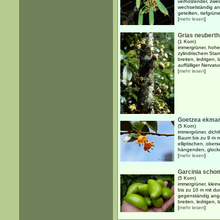
verholzender, zwei
wechselständig an
geteilten, tiefgrün
[
mehr lesen
]
Grias neuberthi
(1 Korn)
immergrüner, hoher
zylindrischem Sta
breiten, ledrigen, 
auffälliger Nervatur
[
mehr lesen
]
Goetzea ekman
(5 Korn)
immergrüner, dicht
Baum bis zu 9 m m
elliptischen, obers
hängenden, glocke
[
mehr lesen
]
Garcinia scho
(5 Korn)
immergrüner, klein
bis zu 10 m mit 
gegenständig ange
breiten, ledrigen, 
[
mehr lesen
]