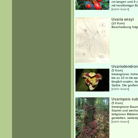
cm langen und 9 cm
mit herzförmiger Ba
[
mehr lesen
]
Uvaria wrayi
(10 Korn)
Beschreibung folg
Uvariodendron
(5 Korn)
immergrüner, hohe
bis zu 10 m mit w
länglich-ovalen, t
Spitze. Die großen
[
mehr lesen
]
Uvariopsis su
(5 Korn)
immergrüner Baum 
Stamm und wechsel
tiefgrünen Blätter
gestielten, weitest
[
mehr lesen
]