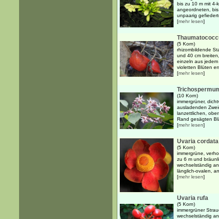
bis zu 10 m mit 4
angeordneten, bis
unpaarig gefiederten
[
mehr lesen
]
Thaumatococcus
(5 Korn)
rhizombildende St
und 40 cm breiten, 
einzeln aus jedem
violetten Blüten e
[
mehr lesen
]
Trichospermum 
(10 Korn)
immergrüner, dicht
ausladenden Zwei
lanzettlichen, ober
Rand gesägten Blät
[
mehr lesen
]
Uvaria cordata
(5 Korn)
immergrüne, verhol
zu 6 m und bräunl
wechselständig ang
länglich-ovalen, an
[
mehr lesen
]
Uvaria rufa
(5 Korn)
immergrüner Strau
wechselständig ang