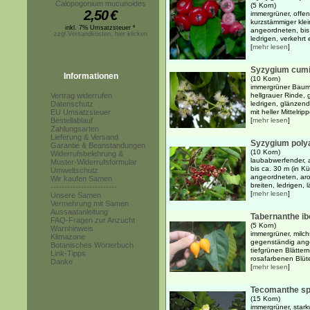
Calopogonium mucunoides
(5 Korn)
2,50
€
immergrüner, offen
kurzstämmiger kle
inkl. 7% Umsatzsteuer *
angeordneten, bis
zzgl.Versandkosten, hier klicken
ledrigen, verkehrt 
[
mehr lesen
]
Syzygium cumin
Informationen
(10 Korn)
immergrüner Baum b
Vertrag widerrufen
hellgrauer Rinde, 
Datenschutz
ledrigen, glänzend
EU Umsatzsteuer
mit heller Mittelri
Bestellablauf
[
mehr lesen
]
Zahlungsarten
Lieferung & Versand
Syzygium poly
Garantie & Beanstandungen
(10 Korn)
Widerrufsbelehrung &
laubabwerfender, 
Muster-Widerrufsformular
bis ca. 30 m (in K
Umweltschutz
angeordneten, aro
Wir kaufen Samen
breiten, ledrigen, lä
------------------------
[
mehr lesen
]
Unsere Samen
Vermehrung mit Samen
Aussaatanleitung
Tabernanthe ib
FAQ-Fragen zur Anzucht
(5 Korn)
Warnhinweis
immergrüner, milch
Klimazone
gegenständig ange
Botanisches Wörterbuch
tiefgrünen Blätter
Link-Tipps
rosafarbenen Blüte
Danke
[
mehr lesen
]
Tecomanthe sp
(15 Korn)
immergrüner, stark