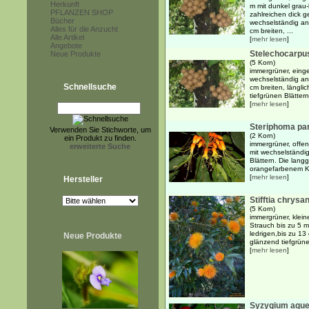
Herkunft
m mit dunkel grau-
PFLANZEN SHOP
zahlreichen dick 
Bücher
wechselständig an
Alles für die Anzucht
cm breiten, ...
Alle Artikel
[
mehr lesen
]
Angebote
Stelechocarpus
Neue Produkte
(5 Korn)
immergrüner, eing
wechselständig an
Schnellsuche
cm breiten, längli
tiefgrünen Blättern
[
mehr lesen
]
Steriphoma p
Verwenden Sie Stichworte, um
(2 Korn)
ein Produkt zu finden.
immergrüner, offen
erweiterte Suche
mit wechselständig
Blättern. Die lang
orangefarbenem Ke
[
mehr lesen
]
Hersteller
Stifftia chrys
(5 Korn)
immergrüner, klein
Strauch bis zu 5 
ledrigen,bis zu 13
Neue Produkte
glänzend tiefgrüne
[
mehr lesen
]
Syzygium aqu