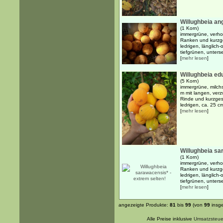
Willughbeia ang
(1 Korn)
immergrüne, verho
Ranken und kurzge
ledrigen, länglich-
tiefgrünen, untersei
[
mehr lesen
]
Willughbeia edu
(5 Korn)
immergrüne, milch
m mit langen, ver
Rinde und kurzges
ledrigen, ca. 25 c
[
mehr lesen
]
Willughbeia sa
(1 Korn)
immergrüne, verho
Ranken und kurzge
ledrigen, länglich-
tiefgrünen, untersei
[
mehr lesen
]
angezeigte Produkte:
81
bis
99
(von
99
insg
Alle Preise inklusive
Umsatzsteue