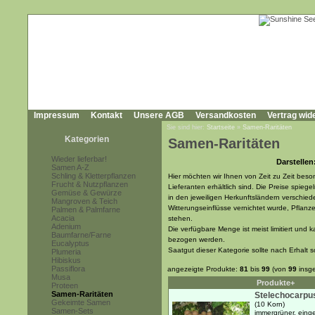
Impressum
Kontakt
Unsere AGB
Versandkosten
Vertrag wid
Sie sind hier:
Startseite
»
Samen-Raritäten
Kategorien
Samen-Raritäten
Wieder lieferbar!
Darstellen
Samen A-Z
Schling & Kletterpflanzen
Hier möchten wir Ihnen von Zeit zu Zeit beso
Frucht & Nutzpflanzen
Lieferanten erhältlich sind. Die Preise spieg
Gemüse & Gewürze
in den jeweiligen Herkunftsländern verschiede
Mangroven & Teich
Witterungseinflüsse vernichtet wurde, Pflanz
Palmen & Palmfarne
Acacia
stehen.
Adenium
Die verfügbare Menge ist meist limitiert un
Baumfarne/Farne
bezogen werden.
Eucalyptus
Saatgut dieser Kategorie sollte nach Erhalt 
Plumeria
Hibiskus
Passiflora
angezeigte Produkte:
81
bis
99
(von
99
insg
Musa
Produkte+
Proteen
Samen-Raritäten
Stelechocarpus
Gekeimte Samen
(10 Korn)
Samen-Sets
immergrüner, einge