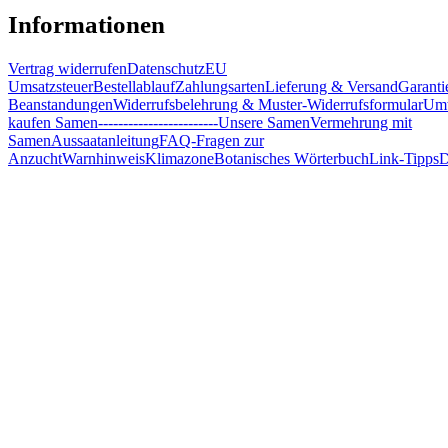
Informationen
Vertrag widerrufen
Datenschutz
EU
Umsatzsteuer
Bestellablauf
Zahlungsarten
Lieferung & Versand
Garanti
Beanstandungen
Widerrufsbelehrung & Muster-Widerrufsformular
Umw
kaufen Samen
------------------------
Unsere Samen
Vermehrung mit
Samen
Aussaatanleitung
FAQ-Fragen zur
Anzucht
Warnhinweis
Klimazone
Botanisches Wörterbuch
Link-Tipps
D