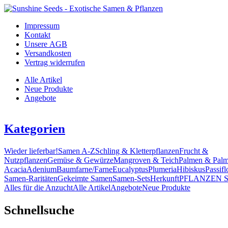
Impressum
Kontakt
Unsere AGB
Versandkosten
Vertrag widerrufen
Alle Artikel
Neue Produkte
Angebote
Kategorien
Wieder lieferbar!
Samen A-Z
Schling & Kletterpflanzen
Frucht &
Nutzpflanzen
Gemüse & Gewürze
Mangroven & Teich
Palmen & Palm
Acacia
Adenium
Baumfarne/Farne
Eucalyptus
Plumeria
Hibiskus
Passifl
Samen-Raritäten
Gekeimte Samen
Samen-Sets
Herkunft
PFLANZEN 
Alles für die Anzucht
Alle Artikel
Angebote
Neue Produkte
Schnellsuche