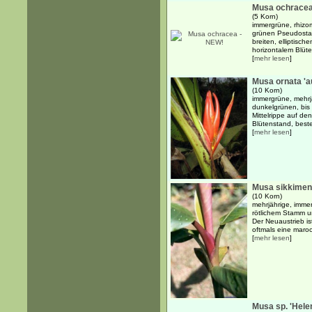
Musa ochracea
(5 Korn)
immergrüne, rhizom
grünen Pseudosta
breiten, elliptisch
horizontalem Blüte
[
mehr lesen
]
Musa ornata 'a
(10 Korn)
immergrüne, mehrj
dunkelgrünen, bis 
Mittelrippe auf de
Blütenstand, best
[
mehr lesen
]
Musa sikkimen
(10 Korn)
mehrjährige, imme
rötlichem Stamm un
Der Neuaustrieb ist
oftmals eine maro
[
mehr lesen
]
Musa sp. 'Hele