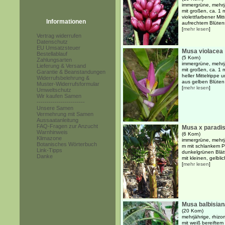
immergrüne, mehrj
mit großen, ca. 1 m
violettfarbener Mit
Informationen
aufrechtem Blüten
[
mehr lesen
]
Vertrag widerrufen
Datenschutz
EU Umsatzsteuer
Musa violacea
Bestellablauf
(5 Korn)
Zahlungsarten
immergrüne, mehrj
Lieferung & Versand
mit großen, ca. 1 m
Garantie & Beanstandungen
heller Mittelrippe
Widerrufsbelehrung &
aus gelben Blüten
Muster-Widerrufsformular
[
mehr lesen
]
Umweltschutz
Wir kaufen Samen
------------------------
Unsere Samen
Vermehrung mit Samen
Aussaatanleitung
FAQ-Fragen zur Anzucht
Musa x paradi
Warnhinweis
(6 Korn)
Klimazone
immergrüne, mehrj
Botanisches Wörterbuch
m mit schlankem Ps
Link-Tipps
dunkelgrünen Blä
Danke
mit kleinen, gelblic
[
mehr lesen
]
Musa balbisian
(20 Korn)
mehrjährige, rhiz
mit weiß bereift