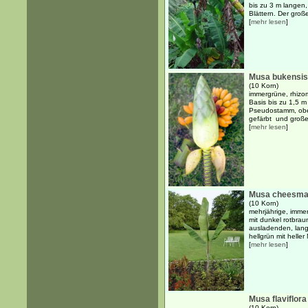
bis zu 3 m langen,
Blättern. Der große,
[
mehr lesen
]
Musa bukensis
(10 Korn)
immergrüne, rhizo
Basis bis zu 1,5 
Pseudostamm, ober
gefärbt und großen
[
mehr lesen
]
Musa cheesma
(10 Korn)
mehrjährige, imme
mit dunkel rotbr
ausladenden, lang
hellgrün mit heller 
[
mehr lesen
]
Musa flaviflora
(10 Korn)