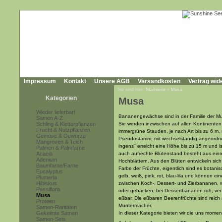
Impressum
Kontakt
Unsere AGB
Versandkosten
Vertrag wid
Sie sind hier:
Startseite
»
Musa
Kategorien
Musa
Wieder lieferbar!
Bananengewächse sind in der Familie der Mu
Samen A-Z
Schling & Kletterpflanzen
Sie werden inzwischen auf allen Kontinenten d
Frucht & Nutzpflanzen
immergrüne Stauden, je nach Art bis zu 6 m,
Gemüse & Gewürze
Pseudostamm, mit wechselständig angeordnet
Mangroven & Teich
ingens" erreicht eine Höhe bis zu 15 m und 
Palmen & Palmfarne
Acacia
auch aufrechte Blütenstand besteht aus ein
Adenium
Hochblättern. Aus den Blüten entwickeln sich
Baumfarne/Farne
Farbe der Früchte, eigentlich sind es botanisc
Eucalyptus
gelb, weiß, pink, rot, blau-lila und können e
Plumeria
Hibiskus
zwischen Koch-, Dessert- und Zierbananen, w
Passiflora
oder gebacken, bei Dessertbananen roh, verz
Musa
eßbar. Die eßbaren Beerenfrüchte sind reich 
Proteen
Muntermacher.
Samen-Raritäten
Gekeimte Samen
In dieser Kategorie bieten wir die uns mom
Samen-Sets