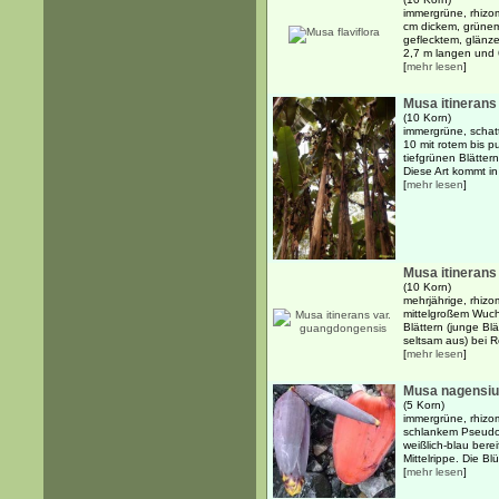
immergrüne, rhizo
cm dickem, grüne
geflecktem, glän
2,7 m langen und 63
[
mehr lesen
]
Musa itinerans
(10 Korn)
immergrüne, schat
10 mit rotem bis 
tiefgrünen Blättern
Diese Art kommt in
[
mehr lesen
]
Musa itinerans
(10 Korn)
mehrjährige, rhiz
mittelgroßem Wuch
Blättern (junge Bl
seltsam aus) bei Re
[
mehr lesen
]
Musa nagensi
(5 Korn)
immergrüne, rhizo
schlankem Pseudos
weißlich-blau bereif
Mittelrippe. Die Bl
[
mehr lesen
]