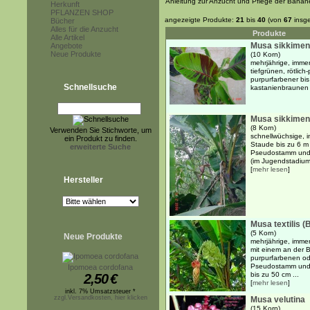
Anleitung zur Anzucht und Pflege der Banan
Herkunft
PFLANZEN SHOP
angezeigte Produkte:
21
bis
40
(von
67
insg
Bücher
Alles für die Anzucht
Produkte
Alle Artikel
Musa sikkimens
Angebote
Neue Produkte
(10 Korn)
mehrjährige, imme
tiefgrünen, rötlic
purpurfarbener bis
Schnellsuche
kastanienbraunen
Musa sikkimens
(8 Korn)
Verwenden Sie Stichworte, um
schnellwüchsige, 
ein Produkt zu finden.
Staude bis zu 6 m
erweiterte Suche
Pseudostamm und l
(im Jugendstadium 
[
mehr lesen
]
Hersteller
Musa textilis (
(5 Korn)
Neue Produkte
mehrjährige, imme
mit einem an der 
purpurfarbenen od
Pseudostamm und f
Ipomoea cordofana
bis zu 50 cm ...
2,50
€
[
mehr lesen
]
inkl. 7% Umsatzsteuer *
zzgl.Versandkosten, hier klicken
Musa velutina
(15 Korn)