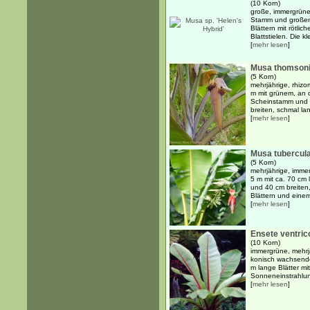
(10 Korn)
große, immergrüne
Stamm und großen, 
Blättern mit rötlic
Blattstielen. Die kl
[
mehr lesen
]
Musa thomsoni
(5 Korn)
mehrjährige, rhiz
m mit grünem, an 
Scheinstamm und 
breiten, schmal lan
[
mehr lesen
]
Musa tubercul
(5 Korn)
mehrjährige, imme
5 m mit ca. 70 cm 
und 40 cm breiten,
Blättern und einem
[
mehr lesen
]
Ensete ventri
(10 Korn)
immergrüne, mehrj
konisch wachsende
m lange Blätter mit
Sonneneinstrahlung
[
mehr lesen
]