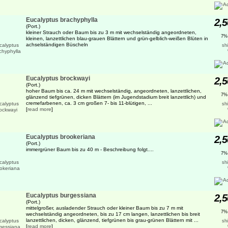
Eucalyptus brachyphylla
2,5
(Port.)
kleiner Strauch oder Baum bis zu 3 m mit wechselständig angeordneten,
7%
kleinen, lanzettlichen blau-grauen Blättern und grün-gelblich-weißen Blüten in
achselständigen Büscheln
sh
Eucalyptus brockwayi
2,5
(Port.)
hoher Baum bis ca. 24 m mit wechselständig, angeordneten, lanzettlichen,
7%
glänzend tiefgrünen, dicken Blättern (im Jugendstadium breit lanzettlich) und
cremefarbenen, ca. 3 cm großen 7- bis 11-blütigen, ...
sh
[
read more
]
Eucalyptus brookeriana
2,5
(Port.)
immergrüner Baum bis zu 40 m - Beschreibung folgt....
7%
sh
Eucalyptus burgessiana
2,5
(Port.)
mittelgroßer, ausladender Strauch oder kleiner Baum bis zu 7 m mit
7%
wechselständig angeordneten, bis zu 17 cm langen, lanzettlichen bis breit
lanzettlichen, dicken, glänzend, tiefgrünen bis grau-grünen Blättern mit ...
sh
[
read more
]