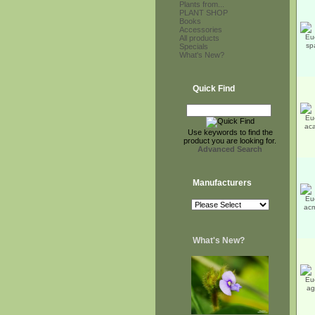
Plants from...
PLANT SHOP
Books
Accessories
All products
Specials
What's New?
Quick Find
Use keywords to find the
product you are looking for.
Advanced Search
Manufacturers
What's New?