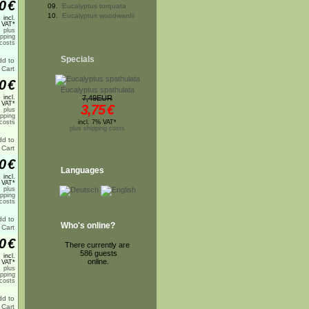
0
€
09.
Eucalyptus torquata
10.
Eucalyptus woodwardii
incl.
 VAT*
plus
ipping
costs
Specials
0
€
Eucalyptus spathulata
incl.
7,49EUR
 VAT*
3,75
€
plus
ipping
costs
incl. 7% VAT*
plus shipping costs
0
€
Languages
incl.
 VAT*
plus
ipping
costs
Who's online?
0
€
There currently are
586 guests
incl.
online.
 VAT*
plus
ipping
costs