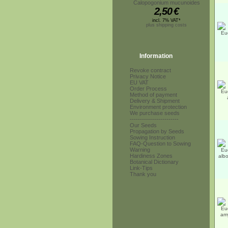
Calopogonium mucunoides
2,50
€
incl. 7% VAT*
plus shipping costs
Information
Revoke contract
Privacy Notice
EU VAT
Order Process
Method of payment
Delivery & Shipment
Environment protection
We purchase seeds
------------------------
Our Seeds
Propagation by Seeds
Sowing Instruction
FAQ-Question to Sowing
Warning
Hardiness Zones
Botanical Dictionary
Link-Tips
Thank you