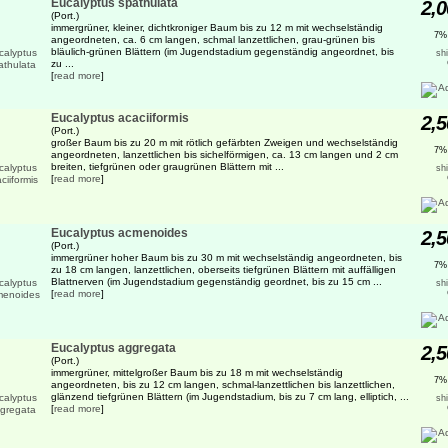
Eucalyptus spathulata
2,0
(Port.)
immergrüner, kleiner, dichtkroniger Baum bis zu 12 m mit wechselständig
7%
angeordneten, ca. 6 cm langen, schmal lanzettlichen, grau-grünen bis
bläulich-grünen Blättern (im Jugendstadium gegenständig angeordnet, bis
sh
zu ...
[
read more
]
Eucalyptus acaciiformis
2,5
(Port.)
großer Baum bis zu 20 m mit rötlich gefärbten Zweigen und wechselständig
7%
angeordneten, lanzettlichen bis sichelförmigen, ca. 13 cm langen und 2 cm
breiten, tiefgrünen oder graugrünen Blättern mit ...
sh
[
read more
]
Eucalyptus acmenoides
2,5
(Port.)
immergrüner hoher Baum bis zu 30 m mit wechselständig angeordneten, bis
7%
zu 18 cm langen, lanzettlichen, oberseits tiefgrünen Blättern mit auffälligen
Blattnerven (im Jugendstadium gegenständig geordnet, bis zu 15 cm ...
sh
[
read more
]
Eucalyptus aggregata
2,5
(Port.)
immergrüner, mittelgroßer Baum bis zu 18 m mit wechselständig
7%
angeordneten, bis zu 12 cm langen, schmal-lanzettlichen bis lanzettlichen,
glänzend tiefgrünen Blättern (im Jugendstadium, bis zu 7 cm lang, elliptich, ...
sh
[
read more
]