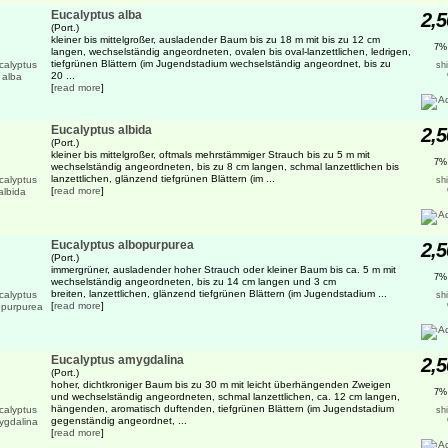
Eucalyptus alba
2,5
(Port.)
kleiner bis mittelgroßer, ausladender Baum bis zu 18 m mit bis zu 12 cm
7%
langen, wechselständig angeordneten, ovalen bis oval-lanzettlichen, ledrigen,
tiefgrünen Blättern (im Jugendstadium wechselständig angeordnet, bis zu
sh
20 ...
[
read more
]
Eucalyptus albida
2,5
(Port.)
kleiner bis mittelgroßer, oftmals mehrstämmiger Strauch bis zu 5 m mit
7%
wechselständig angeordneten, bis zu 8 cm langen, schmal lanzettlichen bis
lanzettlichen, glänzend tiefgrünen Blättern (im ...
sh
[
read more
]
Eucalyptus albopurpurea
2,5
(Port.)
immergrüner, ausladender hoher Strauch oder kleiner Baum bis ca. 5 m mit
7%
wechselständig angeordneten, bis zu 14 cm langen und 3 cm
breiten, lanzettlichen, glänzend tiefgrünen Blättern (im Jugendstadium ...
sh
[
read more
]
Eucalyptus amygdalina
2,5
(Port.)
hoher, dichtkroniger Baum bis zu 30 m mit leicht überhängenden Zweigen
7%
und wechselständig angeordneten, schmal lanzettlichen, ca. 12 cm langen,
hängenden, aromatisch duftenden, tiefgrünen Blättern (im Jugendstadium
sh
gegenständig angeordnet, ...
[
read more
]