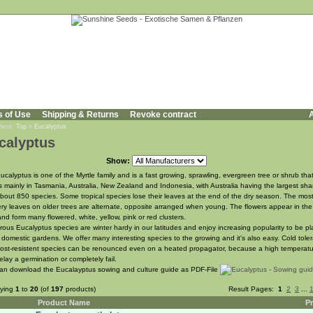
s of Use
Shipping & Returns
Revoke contract
A
 here:
Top
»
Eucalyptus
calyptus
Show:
ucalyptus is one of the Myrtle family and is a fast growing, sprawling, evergreen tree or shrub tha
s mainly in Tasmania, Australia, New Zealand and Indonesia, with Australia having the largest sha
about 850 species. Some tropical species lose their leaves at the end of the dry season. The most
ery leaves on older trees are alternate, opposite arranged when young. The flowers appear in the
and form many flowered, white, yellow, pink or red clusters.
ous Eucalyptus species are winter hardy in our latitudes and enjoy increasing popularity to be p
r domestic gardens. We offer many interesting species to the growing and it's also easy. Cold tole
rost-resistent species can be renounced even on a heated propagator, because a high temperat
elay a germination or completely fail.
an download the Eucalayptus sowing and culture guide as PDF-File
aying
1
to
20
(of
197
products)
Result Pages:
1
2
3
...
Product Name
Pr