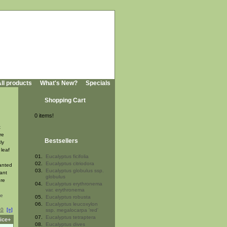
ll products
What's New?
Specials
Shopping Cart
0 items!
t
re
Bestsellers
ly
 leaf
01.
Eucalyptus ficifolia
02.
Eucalyptus citriodora
lanted
03.
Eucalyptus globulus ssp.
rant
globulus
ure
04.
Eucalyptus erythronema
var. erythronema
05.
Eucalyptus robusta
06.
Eucalyptus leucoxylon
10
[»]
ssp. megalocarpa 'red'
07.
Eucalyptus tetraptera
ice+
08.
Eucalyptus dives