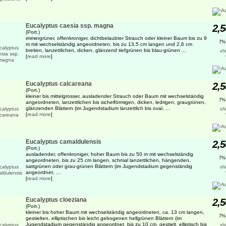
Eucalyptus caesia ssp. magna
2,5
(Port.)
immergrüner, offenkroniger, dichtbelaubter Strauch oder kleiner Baum bis zu 9
7%
m mit wechselständig angeordneten, bis zu 13,5 cm langen und 2,6 cm
breiten, lanzettlichen, dicken, glänzend tiefgrünen bis blau-grünen ...
sh
[
read more
]
Eucalyptus calcareana
2,5
(Port.)
kleiner bis mittelgrosser, ausladender Strauch oder Baum mit wechselständig
7%
angeordneten, lanzettlichen bis sichelförmigen, dicken, ledrigen, graugrünen,
glänzenden Blättern (im Jugendstadium lanzettlich bis oval, ...
sh
[
read more
]
Eucalyptus camaldulensis
2,5
(Port.)
ausladender, offenkroniger, hoher Baum bis zu 50 m mit wechselständig
7%
angeordneten, bis zu 25 cm langen, schmal lanzettlichen, hängenden,
sattgrünen oder grau-grünen Blättern (im Jugendstadium gegenständig
sh
angeordnet, ...
[
read more
]
Eucalyptus cloeziana
2,5
(Port.)
kleiner bis hoher Baum mit wechselständig angeordneten, ca. 13 cm langen,
7%
gestielten, elliptischen bis leicht gebogenen hellgrünen Blättern (im
Jugendstadium gegenständig angeordnet, bis zu 10 cm, gestielt, elliptisch bis
sh