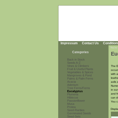
Impressum
Contact Us
Condition
You're
Categories
Eu
Back in Stock
Seeds A-Z
Vines & Climbers
The E
Fruit & Useful Plants
occur
Vegetables & Spices
with 
Mangroves & Pond
leath
Palms & Palm Ferns
Acacia
axils 
Adenium
Numer
Tree Ferns/Ferns
in ou
Eucalyptus
and f
Plumeria
Hibiscus
can d
Passionflower
You c
Musa
Protea
Displ
Seed-Rarities
Germinated Seeds
Seed-Sets