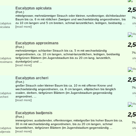
Eucalyptus apiculata
2,5
(Port.)
mittelgrosser, mehrstämmiger Strauch oder kleiner, rundkroniger, dichtbelaubter
7%
Baum bis ca. 6 m mit rötlichen Zweigen und wechselständig angeordneten, bis
zu 10 cm langen und 5 cm breiten, schmal lanzettlichen, ledrigen, beidseitig ...
sh
[
read more
]
Eucalyptus approximans
2,5
(Port.)
mehrstämmiger, schlanker Strauch bis ca. 5 m mit wechselständig
7%
angeordneten, ca. 10 cm langen, schmal-lanzettlichen, ledrigen, beidseitig
tiefgrünen Blättern (im Jugendstadium bis zu 20 cm lang, lanzettlich,
sh
dunkelgrün) und ...
[
read more
]
Eucalyptus archeri
2,5
(Port.)
großer Strauch oder kleiner Baum bis ca. 10 m mit offener Krone und
7%
wechselständig angeordneten, ca. 8 cm langen, elliptischen bis länglich
ovalen, derben, tiefgrünen Blättern (im Jugendstadium gegenständig
sh
angeordnet, ...
[
read more
]
Eucalyptus badjensis
2,5
(Port.)
immergrüner, ausladender, offenkroniger, mittelgroßer bis hoher Baum bis ca.
7%
30 m mit wechselständig angeordneten, bis zu 20 cm langen, schmal
lanzettlichen, tiefgrünen Blättern (im Jugendstadium gegenständig ...
sh
[
read more
]