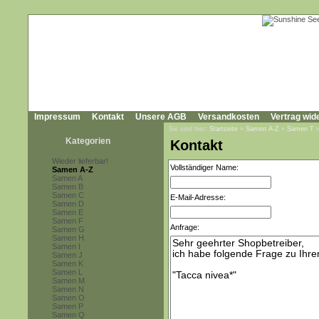
Impressum
Kontakt
Unsere AGB
Versandkosten
Vertrag wid
Sie sind hier:
Startseite
»
Samen A-Z
»
Samen T
Kategorien
Kontakt
Wieder lieferbar!
Vollständiger Name:
Samen A-Z
Samen A
Samen B
Samen C
E-Mail-Adresse:
Samen D
Samen E
Samen F
Anfrage:
Samen G
Samen H
Samen I
Samen J
Samen K
Samen L
Samen M
Samen N
Samen O
Samen P
Samen Q