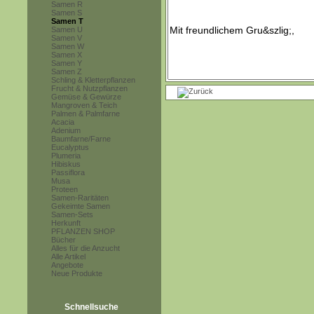
Samen R
Samen S
Samen T
Samen U
Samen V
Samen W
Samen X
Samen Y
Samen Z
Schling & Kletterpflanzen
Frucht & Nutzpflanzen
Gemüse & Gewürze
Mangroven & Teich
Palmen & Palmfarne
Acacia
Adenium
Baumfarne/Farne
Eucalyptus
Plumeria
Hibiskus
Passiflora
Musa
Proteen
Samen-Raritäten
Gekeimte Samen
Samen-Sets
Herkunft
PFLANZEN SHOP
Bücher
Alles für die Anzucht
Alle Artikel
Angebote
Neue Produkte
Schnellsuche