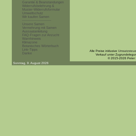
Garantie & Beanstandungen
Widerrufsbelehrung &
Muster-Widerrufsformular
Umweltschutz
Wir kaufen Samen
------------------------
Unsere Samen
Vermehrung mit Samen
Aussaatanleitung
FAQ-Fragen zur Anzucht
Warnhinweis
Klimazone
Botanisches Wörterbuch
Link-Tipps
Alle Preise inklusive
Umsatzsteue
Danke
Verkauf unter Zugrundelegu
© 2015-2026 Peter
Sonntag, 9. August 2026