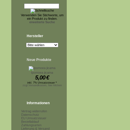
Verwenden Sie Stichworte, um
ein Produkt zu finden.
erweiterte Suche
Hersteller
Neue Produkte
Ipomoea jicama
5,00
€
inkl. 7% Umsatzsteuer *
zzgl.Versandkosten, hier klicken
Informationen
Vertrag widerrufen
Datenschutz
EU Umsatzsteuer
Bestellablauf
Zahlungsarten
Lieferung & Versand