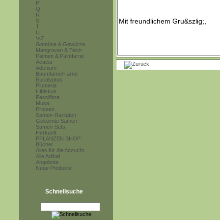
P
Q
R
S
T
U
V-Z
Gemüse & Gewürze
Mangroven & Teich
Palmen & Palmfarne
Acacia
Adenium
Baumfarne/Farne
Eucalyptus
Plumeria
Hibiskus
Passiflora
Musa
Proteen
Samen-Raritäten
Gekeimte Samen
Samen-Sets
Herkunft
PFLANZEN SHOP
Bücher
Alles für die Anzucht
Alle Artikel
Angebote
Neue Produkte
Schnellsuche