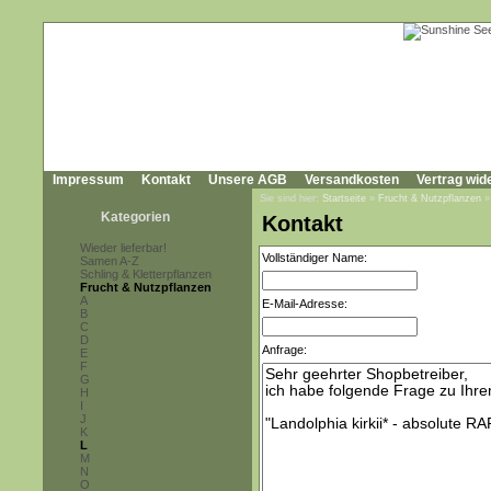
Impressum
Kontakt
Unsere AGB
Versandkosten
Vertrag wid
Sie sind hier:
Startseite
»
Frucht & Nutzpflanzen
Kategorien
Kontakt
Wieder lieferbar!
Vollständiger Name:
Samen A-Z
Schling & Kletterpflanzen
Frucht & Nutzpflanzen
A
E-Mail-Adresse:
B
C
D
Anfrage:
E
F
G
H
I
J
K
L
M
N
O