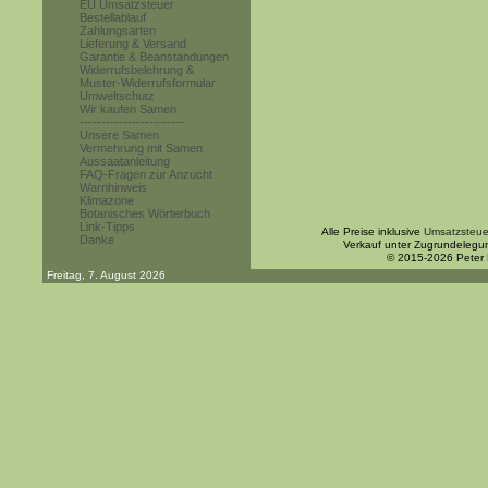
EU Umsatzsteuer
Bestellablauf
Zahlungsarten
Lieferung & Versand
Garantie & Beanstandungen
Widerrufsbelehrung &
Muster-Widerrufsformular
Umweltschutz
Wir kaufen Samen
------------------------
Unsere Samen
Vermehrung mit Samen
Aussaatanleitung
FAQ-Fragen zur Anzucht
Warnhinweis
Klimazone
Botanisches Wörterbuch
Link-Tipps
Alle Preise inklusive
Umsatzsteue
Danke
Verkauf unter Zugrundelegu
© 2015-2026 Peter
Freitag, 7. August 2026