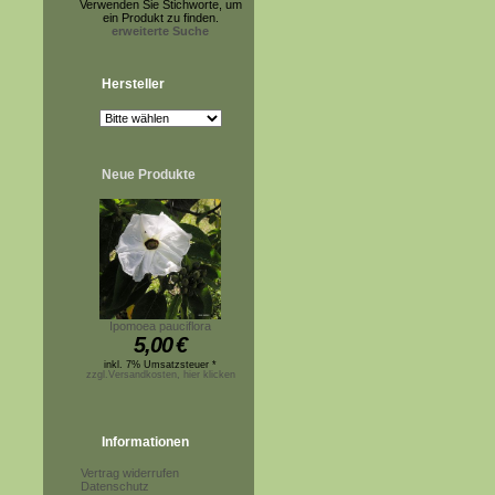
Verwenden Sie Stichworte, um
ein Produkt zu finden.
erweiterte Suche
Hersteller
Neue Produkte
Ipomoea pauciflora
5,00
€
inkl. 7% Umsatzsteuer *
zzgl.Versandkosten, hier klicken
Informationen
Vertrag widerrufen
Datenschutz