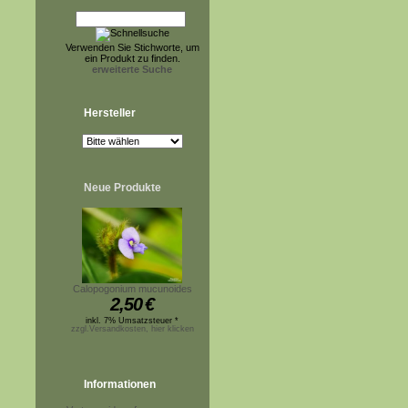
Verwenden Sie Stichworte, um
ein Produkt zu finden.
erweiterte Suche
Hersteller
Neue Produkte
Calopogonium mucunoides
2,50
€
inkl. 7% Umsatzsteuer *
zzgl.Versandkosten, hier klicken
Informationen