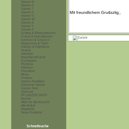
Samen R
Samen S
Samen T
Samen U
Samen V
Samen W
Samen X
Samen Y
Samen Z
Schling & Kletterpflanzen
Frucht & Nutzpflanzen
Gemüse & Gewürze
Mangroven & Teich
Palmen & Palmfarne
Acacia
Adenium
Baumfarne/Farne
Eucalyptus
Plumeria
Hibiskus
Passiflora
Musa
Proteen
Samen-Raritäten
Gekeimte Samen
Samen-Sets
Herkunft
PFLANZEN SHOP
Bücher
Alles für die Anzucht
Alle Artikel
Angebote
Neue Produkte
Schnellsuche