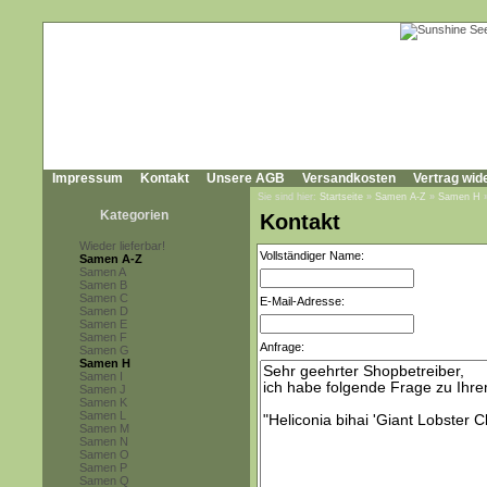
Impressum
Kontakt
Unsere AGB
Versandkosten
Vertrag wid
Sie sind hier:
Startseite
»
Samen A-Z
»
Samen H
Kategorien
Kontakt
Wieder lieferbar!
Vollständiger Name:
Samen A-Z
Samen A
Samen B
Samen C
E-Mail-Adresse:
Samen D
Samen E
Samen F
Anfrage:
Samen G
Samen H
Samen I
Samen J
Samen K
Samen L
Samen M
Samen N
Samen O
Samen P
Samen Q