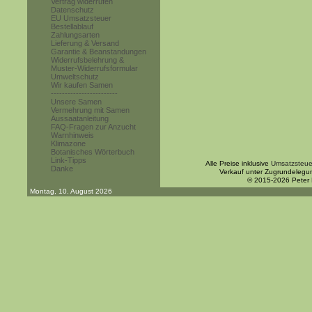
Vertrag widerrufen
Datenschutz
EU Umsatzsteuer
Bestellablauf
Zahlungsarten
Lieferung & Versand
Garantie & Beanstandungen
Widerrufsbelehrung &
Muster-Widerrufsformular
Umweltschutz
Wir kaufen Samen
------------------------
Unsere Samen
Vermehrung mit Samen
Aussaatanleitung
FAQ-Fragen zur Anzucht
Warnhinweis
Klimazone
Botanisches Wörterbuch
Link-Tipps
Alle Preise inklusive
Umsatzsteue
Danke
Verkauf unter Zugrundelegu
© 2015-2026 Peter
Montag, 10. August 2026