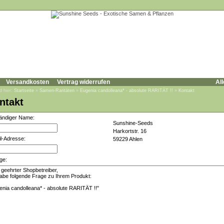
Versandkosten
Vertrag widerrufen
All
d hier:
Startseite
»
Samen-Raritäten
»
Eugenia candolleana* - absolute RARITÄT !!
»
Kontakt
ntakt
tändiger Name:
Sunshine-Seeds
Harkortstr. 16
l-Adresse:
59229 Ahlen
ge: