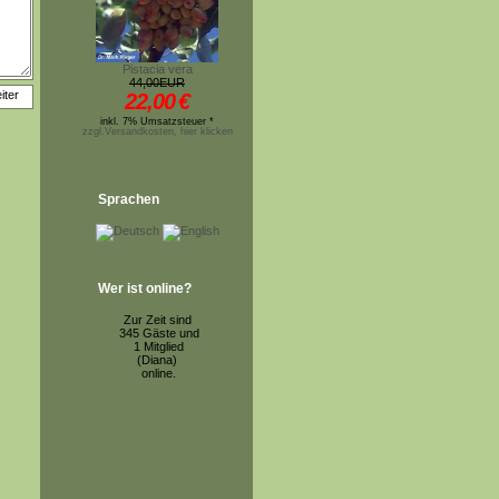
Pistacia vera
44,00EUR
22,00
€
inkl. 7% Umsatzsteuer *
zzgl.Versandkosten, hier klicken
Sprachen
Wer ist online?
Zur Zeit sind
345 Gäste und
1 Mitglied
(Diana)
online.