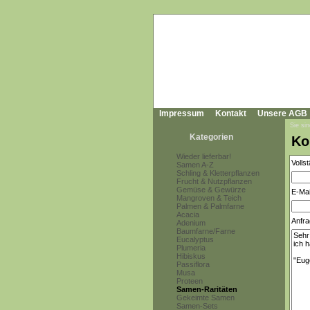
Impressum
Kontakt
Unsere AGB
Sie sin
Kategorien
Ko
Wieder lieferbar!
Volls
Samen A-Z
Schling & Kletterpflanzen
Frucht & Nutzpflanzen
Gemüse & Gewürze
E-Mai
Mangroven & Teich
Palmen & Palmfarne
Acacia
Anfra
Adenium
Baumfarne/Farne
Eucalyptus
Plumeria
Hibiskus
Passiflora
Musa
Proteen
Samen-Raritäten
Gekeimte Samen
Samen-Sets