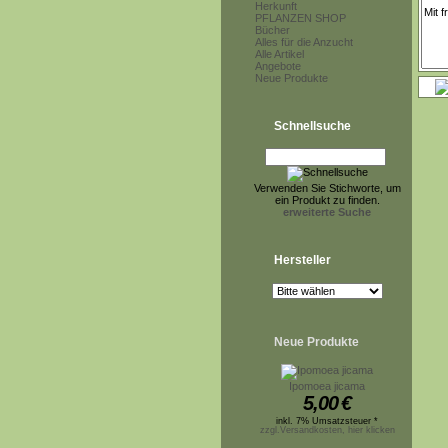
Herkunft
PFLANZEN SHOP
Bücher
Alles für die Anzucht
Alle Artikel
Angebote
Neue Produkte
Schnellsuche
Verwenden Sie Stichworte, um
ein Produkt zu finden.
erweiterte Suche
Hersteller
Neue Produkte
Ipomoea jicama
5,00
€
inkl. 7% Umsatzsteuer *
zzgl.Versandkosten, hier klicken